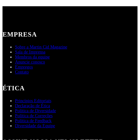
EMPRESA
Sobre a Martin Cid Magazine
Sala de Imprensa
Membros da equipe
Anuncie conosco
Empregos
Contato
ÉTICA
Princípios Editoriais
Declaração de Ética
Política de Diversidade
Política de Correções
Política de Feedback
Diversidade da Equipe