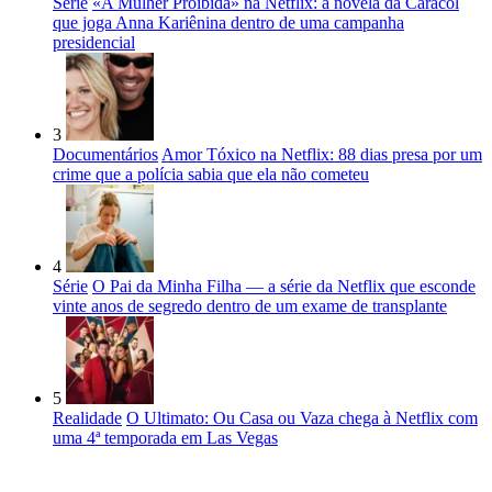
Série
«A Mulher Proibida» na Netflix: a novela da Caracol
que joga Anna Kariênina dentro de uma campanha
presidencial
3
Documentários
Amor Tóxico na Netflix: 88 dias presa por um
crime que a polícia sabia que ela não cometeu
4
Série
O Pai da Minha Filha — a série da Netflix que esconde
vinte anos de segredo dentro de um exame de transplante
5
Realidade
O Ultimato: Ou Casa ou Vaza chega à Netflix com
uma 4ª temporada em Las Vegas