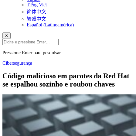
Tiếng Việt
简体中文
繁體中文
Español (Latinoamérica)
✕
Pressione Enter para pesquisar
Cibersegurança
Código malicioso em pacotes da Red Hat
se espalhou sozinho e roubou chaves