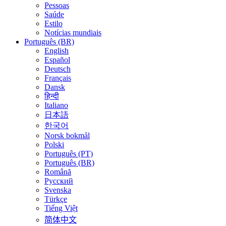
Pessoas
Saúde
Estilo
Notícias mundiais
Português (BR)
English
Español
Deutsch
Français
Dansk
हिन्दी
Italiano
日本語
한국어
Norsk bokmål
Polski
Português (PT)
Português (BR)
Română
Русский
Svenska
Türkçe
Tiếng Việt
简体中文