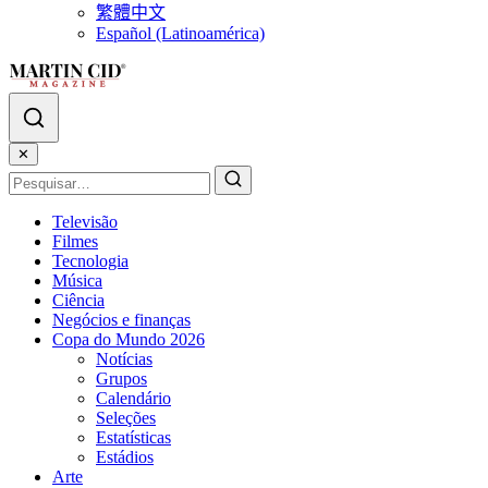
繁體中文
Español (Latinoamérica)
✕
Televisão
Filmes
Tecnologia
Música
Ciência
Negócios e finanças
Copa do Mundo 2026
Notícias
Grupos
Calendário
Seleções
Estatísticas
Estádios
Arte