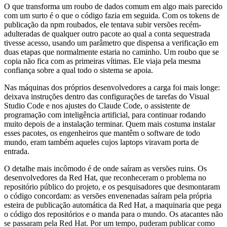
O que transforma um roubo de dados comum em algo mais parecido
com um surto é o que o código fazia em seguida. Com os tokens de
publicação da npm roubados, ele tentava subir versões recém-
adulteradas de qualquer outro pacote ao qual a conta sequestrada
tivesse acesso, usando um parâmetro que dispensa a verificação em
duas etapas que normalmente estaria no caminho. Um roubo que se
copia não fica com as primeiras vítimas. Ele viaja pela mesma
confiança sobre a qual todo o sistema se apoia.
Nas máquinas dos próprios desenvolvedores a carga foi mais longe:
deixava instruções dentro das configurações de tarefas do Visual
Studio Code e nos ajustes do Claude Code, o assistente de
programação com inteligência artificial, para continuar rodando
muito depois de a instalação terminar. Quem mais costuma instalar
esses pacotes, os engenheiros que mantêm o software de todo
mundo, eram também aqueles cujos laptops viravam porta de
entrada.
O detalhe mais incômodo é de onde saíram as versões ruins. Os
desenvolvedores da Red Hat, que reconheceram o problema no
repositório público do projeto, e os pesquisadores que desmontaram
o código concordam: as versões envenenadas saíram pela própria
esteira de publicação automática da Red Hat, a maquinaria que pega
o código dos repositórios e o manda para o mundo. Os atacantes não
se passaram pela Red Hat. Por um tempo, puderam publicar como