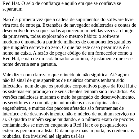
Red Hat. O selo de confiança e aquilo em que se confiava se
separaram.
Não é a primeira vez que a cadeia de suprimentos do software livre
vira rota de entrega. Extensões de navegador adulteradas e contas de
desenvolvedores sequestradas apareceram repetidas vezes ao longo
da primavera, todas explorando o mesmo hábito: o software
moderno é montado a partir de milhares de componentes gratuitos
que ninguém escreve do zero. O que faz este caso pesar mais é o
nome na caixa. A razão de pegar código de um fornecedor como a
Red Hat, e não de um colaborador anônimo, é justamente que esse
nome deveria ser a garantia.
Vale dizer com clareza o que o incidente não significa. Até agora
não há sinal de que aparelhos de usuários comuns tenham sido
infectados, nem de que os produtos corporativos pagos da Red Hat e
os sistemas em produção de seus clientes tenham sido invadidos. As
versões maliciosas miraram o meio bagunçado do desenvolvimento,
os servidores de compilação automáticos e as máquinas dos
engenheiros, e muitos dos pacotes afetados são ferramentas de
interface e de desenvolvimento, não o núcleo de nenhum serviço no
ar. O quadro também segue mudando, e o número exato de pacotes
contaminados se moveu enquanto a Red Hat e os pesquisadores
externos percorrem a lista. O dano que mais importa, as credenciais
roubadas, fica invisível até alguém usá-las.