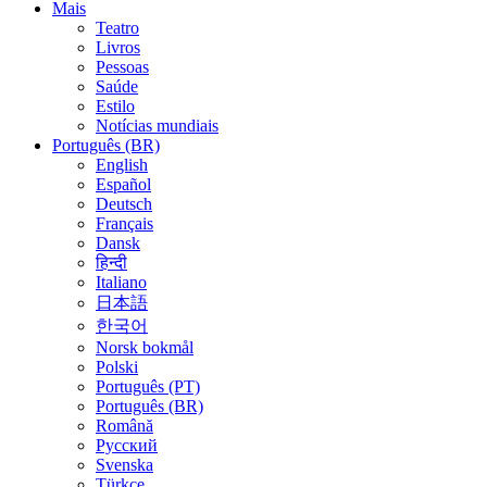
Mais
Teatro
Livros
Pessoas
Saúde
Estilo
Notícias mundiais
Português (BR)
English
Español
Deutsch
Français
Dansk
हिन्दी
Italiano
日本語
한국어
Norsk bokmål
Polski
Português (PT)
Português (BR)
Română
Русский
Svenska
Türkçe