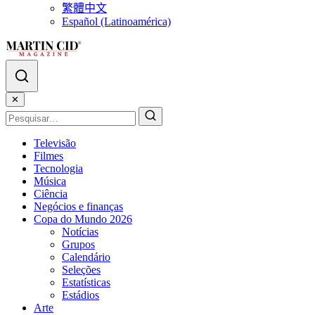
繁體中文
Español (Latinoamérica)
✕
Televisão
Filmes
Tecnologia
Música
Ciência
Negócios e finanças
Copa do Mundo 2026
Notícias
Grupos
Calendário
Seleções
Estatísticas
Estádios
Arte