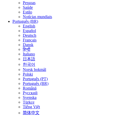
Pessoas
Saúde
Estilo
Notícias mundiais
Português (BR)
English
Español
Deutsch
Français
Dansk
हिन्दी
Italiano
日本語
한국어
Norsk bokmål
Polski
Português (PT)
Português (BR)
Română
Русский
Svenska
Türkçe
Tiếng Việt
简体中文