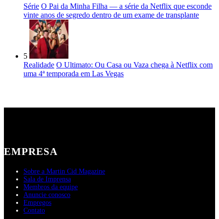
Série
O Pai da Minha Filha — a série da Netflix que esconde
vinte anos de segredo dentro de um exame de transplante
5
Realidade
O Ultimato: Ou Casa ou Vaza chega à Netflix com
uma 4ª temporada em Las Vegas
EMPRESA
Sobre a Martin Cid Magazine
Sala de Imprensa
Membros da equipe
Anuncie conosco
Empregos
Contato