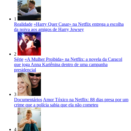
1
Realidade
«Harry Quer Casar» na Netflix entrega a escolha
da noiva aos amigos de Harry Jowsey
2
Série
«A Mulher Proibida» na Netflix: a novela da Caracol
que joga Anna Kariênina dentro de uma campanha
presidencial
3
Documentários
Amor Tóxico na Netflix: 88 dias presa por um
crime que a polícia sabia que ela não cometeu
4