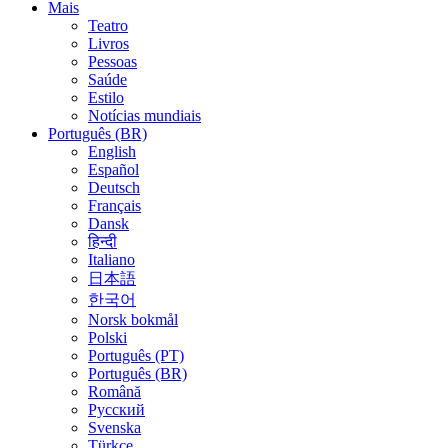
Mais
Teatro
Livros
Pessoas
Saúde
Estilo
Notícias mundiais
Português (BR)
English
Español
Deutsch
Français
Dansk
हिन्दी
Italiano
日本語
한국어
Norsk bokmål
Polski
Português (PT)
Português (BR)
Română
Русский
Svenska
Türkçe