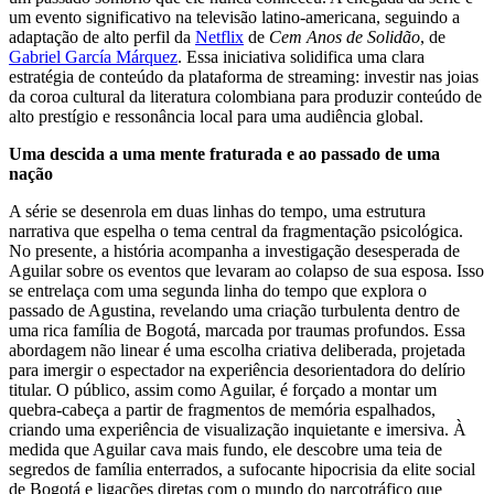
um evento significativo na televisão latino-americana, seguindo a
adaptação de alto perfil da
Netflix
de
Cem Anos de Solidão
, de
Gabriel García Márquez
. Essa iniciativa solidifica uma clara
estratégia de conteúdo da plataforma de streaming: investir nas joias
da coroa cultural da literatura colombiana para produzir conteúdo de
alto prestígio e ressonância local para uma audiência global.
Uma descida a uma mente fraturada e ao passado de uma
nação
A série se desenrola em duas linhas do tempo, uma estrutura
narrativa que espelha o tema central da fragmentação psicológica.
No presente, a história acompanha a investigação desesperada de
Aguilar sobre os eventos que levaram ao colapso de sua esposa. Isso
se entrelaça com uma segunda linha do tempo que explora o
passado de Agustina, revelando uma criação turbulenta dentro de
uma rica família de Bogotá, marcada por traumas profundos. Essa
abordagem não linear é uma escolha criativa deliberada, projetada
para imergir o espectador na experiência desorientadora do delírio
titular. O público, assim como Aguilar, é forçado a montar um
quebra-cabeça a partir de fragmentos de memória espalhados,
criando uma experiência de visualização inquietante e imersiva. À
medida que Aguilar cava mais fundo, ele descobre uma teia de
segredos de família enterrados, a sufocante hipocrisia da elite social
de Bogotá e ligações diretas com o mundo do narcotráfico que