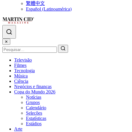
繁體中文
Español (Latinoamérica)
✕
Televisão
Filmes
Tecnologia
Música
Ciência
Negócios e finanças
Copa do Mundo 2026
Notícias
Grupos
Calendário
Seleções
Estatísticas
Estádios
Arte