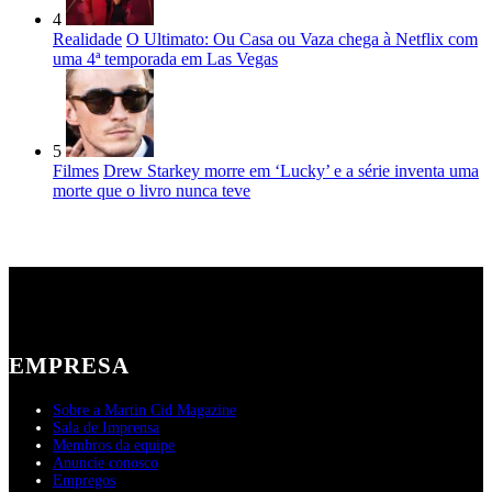
4
Realidade
O Ultimato: Ou Casa ou Vaza chega à Netflix com
uma 4ª temporada em Las Vegas
5
Filmes
Drew Starkey morre em ‘Lucky’ e a série inventa uma
morte que o livro nunca teve
EMPRESA
Sobre a Martin Cid Magazine
Sala de Imprensa
Membros da equipe
Anuncie conosco
Empregos