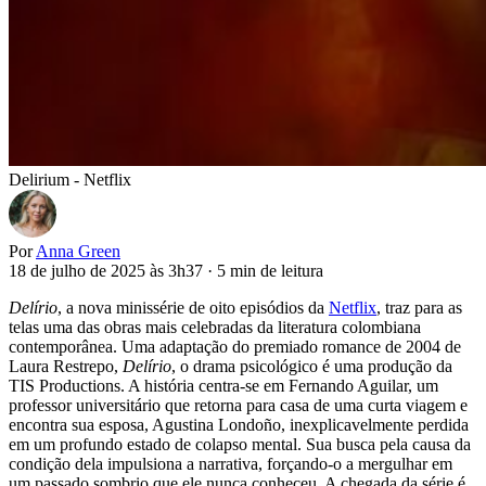
Delirium - Netflix
Por
Anna Green
18 de julho de 2025 às 3h37
·
5 min de leitura
Delírio
, a nova minissérie de oito episódios da
Netflix
, traz para as
telas uma das obras mais celebradas da literatura colombiana
contemporânea. Uma adaptação do premiado romance de 2004 de
Laura Restrepo,
Delírio
, o drama psicológico é uma produção da
TIS Productions. A história centra-se em Fernando Aguilar, um
professor universitário que retorna para casa de uma curta viagem e
encontra sua esposa, Agustina Londoño, inexplicavelmente perdida
em um profundo estado de colapso mental. Sua busca pela causa da
condição dela impulsiona a narrativa, forçando-o a mergulhar em
um passado sombrio que ele nunca conheceu. A chegada da série é