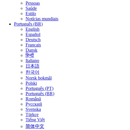
Pessoas
Saúde
Estilo
Notícias mundiais
Português (BR)
English
Español
Deutsch
Français
Dansk
हिन्दी
Italiano
日本語
한국어
Norsk bokmål
Polski
Português (PT)
Português (BR)
Română
Русский
Svenska
Türkçe
Tiếng Việt
简体中文