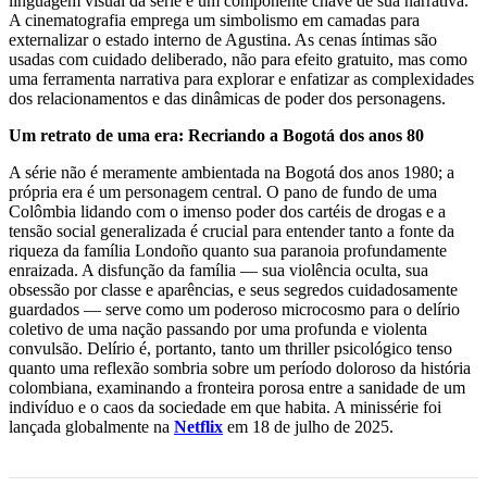
linguagem visual da série é um componente chave de sua narrativa.
A cinematografia emprega um simbolismo em camadas para
externalizar o estado interno de Agustina. As cenas íntimas são
usadas com cuidado deliberado, não para efeito gratuito, mas como
uma ferramenta narrativa para explorar e enfatizar as complexidades
dos relacionamentos e das dinâmicas de poder dos personagens.
Um retrato de uma era: Recriando a Bogotá dos anos 80
A série não é meramente ambientada na Bogotá dos anos 1980; a
própria era é um personagem central. O pano de fundo de uma
Colômbia lidando com o imenso poder dos cartéis de drogas e a
tensão social generalizada é crucial para entender tanto a fonte da
riqueza da família Londoño quanto sua paranoia profundamente
enraizada. A disfunção da família — sua violência oculta, sua
obsessão por classe e aparências, e seus segredos cuidadosamente
guardados — serve como um poderoso microcosmo para o delírio
coletivo de uma nação passando por uma profunda e violenta
convulsão. Delírio é, portanto, tanto um thriller psicológico tenso
quanto uma reflexão sombria sobre um período doloroso da história
colombiana, examinando a fronteira porosa entre a sanidade de um
indivíduo e o caos da sociedade em que habita. A minissérie foi
lançada globalmente na
Netflix
em 18 de julho de 2025.