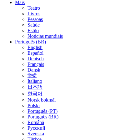
Mais
Teatro
Livros
Pessoas
Saúde
Estilo
Notícias mundiais
Português (BR)
English
Español
Deutsch
Français
Dansk
हिन्दी
Italiano
日本語
한국어
Norsk bokmål
Polski
Português (PT)
Português (BR)
Română
Русский
Svenska
Türkçe