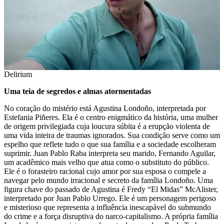
Delirium
Uma teia de segredos e almas atormentadas
No coração do mistério está Agustina Londoño, interpretada por
Estefania Piñeres. Ela é o centro enigmático da história, uma mulher
de origem privilegiada cuja loucura súbita é a erupção violenta de
uma vida inteira de traumas ignorados. Sua condição serve como um
espelho que reflete tudo o que sua família e a sociedade escolheram
suprimir. Juan Pablo Raba interpreta seu marido, Fernando Aguilar,
um acadêmico mais velho que atua como o substituto do público.
Ele é o forasteiro racional cujo amor por sua esposa o compele a
navegar pelo mundo irracional e secreto da família Londoño. Uma
figura chave do passado de Agustina é Fredy “El Midas” McAlister,
interpretado por Juan Pablo Urrego. Ele é um personagem perigoso
e misterioso que representa a influência inescapável do submundo
do crime e a força disruptiva do narco-capitalismo. A própria família