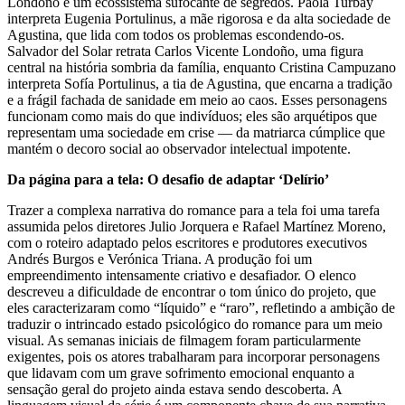
Londoño é um ecossistema sufocante de segredos. Paola Turbay
interpreta Eugenia Portulinus, a mãe rigorosa e da alta sociedade de
Agustina, que lida com todos os problemas escondendo-os.
Salvador del Solar retrata Carlos Vicente Londoño, uma figura
central na história sombria da família, enquanto Cristina Campuzano
interpreta Sofía Portulinus, a tia de Agustina, que encarna a tradição
e a frágil fachada de sanidade em meio ao caos. Esses personagens
funcionam como mais do que indivíduos; eles são arquétipos que
representam uma sociedade em crise — da matriarca cúmplice que
mantém o decoro social ao observador intelectual impotente.
Da página para a tela: O desafio de adaptar ‘Delírio’
Trazer a complexa narrativa do romance para a tela foi uma tarefa
assumida pelos diretores Julio Jorquera e Rafael Martínez Moreno,
com o roteiro adaptado pelos escritores e produtores executivos
Andrés Burgos e Verónica Triana. A produção foi um
empreendimento intensamente criativo e desafiador. O elenco
descreveu a dificuldade de encontrar o tom único do projeto, que
eles caracterizaram como “líquido” e “raro”, refletindo a ambição de
traduzir o intrincado estado psicológico do romance para um meio
visual. As semanas iniciais de filmagem foram particularmente
exigentes, pois os atores trabalharam para incorporar personagens
que lidavam com um grave sofrimento emocional enquanto a
sensação geral do projeto ainda estava sendo descoberta. A