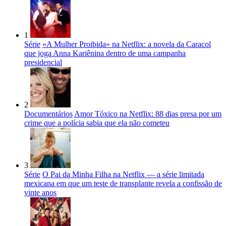
1
Série
«A Mulher Proibida» na Netflix: a novela da Caracol
que joga Anna Kariênina dentro de uma campanha
presidencial
2
Documentários
Amor Tóxico na Netflix: 88 dias presa por um
crime que a polícia sabia que ela não cometeu
3
Série
O Pai da Minha Filha na Netflix — a série limitada
mexicana em que um teste de transplante revela a confissão de
vinte anos