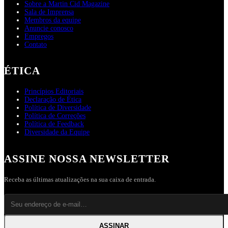
Sobre a Martin Cid Magazine
Sala de Imprensa
Membros da equipe
Anuncie conosco
Empregos
Contato
ÉTICA
Princípios Editoriais
Declaração de Ética
Política de Diversidade
Política de Correções
Política de Feedback
Diversidade da Equipe
ASSINE NOSSA NEWSLETTER
Receba as últimas atualizações na sua caixa de entrada.
ASSINAR