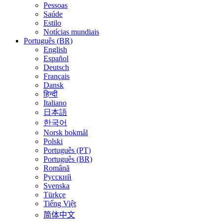
Pessoas
Saúde
Estilo
Notícias mundiais
Português (BR)
English
Español
Deutsch
Français
Dansk
हिन्दी
Italiano
日本語
한국어
Norsk bokmål
Polski
Português (PT)
Português (BR)
Română
Русский
Svenska
Türkçe
Tiếng Việt
简体中文