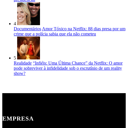
4
Documentários
Amor Tóxico na Netflix: 88 dias presa por um
crime que a polícia sabia que ela não cometeu
5
Realidade
“Infiéis: Uma Última Chance” da Netflix: O amor
pode sobreviver à infidelidade sob o escrutínio de um reality
show?
EMPRESA