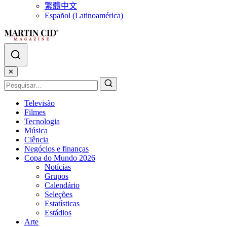
繁體中文
Español (Latinoamérica)
✕
Televisão
Filmes
Tecnologia
Música
Ciência
Negócios e finanças
Copa do Mundo 2026
Notícias
Grupos
Calendário
Seleções
Estatísticas
Estádios
Arte