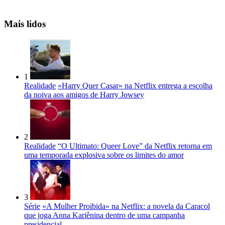
Mais lidos
1
Realidade
«Harry Quer Casar» na Netflix entrega a escolha
da noiva aos amigos de Harry Jowsey
2
Realidade
“O Ultimato: Queer Love” da Netflix retorna em
uma temporada explosiva sobre os limites do amor
3
Série
«A Mulher Proibida» na Netflix: a novela da Caracol
que joga Anna Kariênina dentro de uma campanha
presidencial