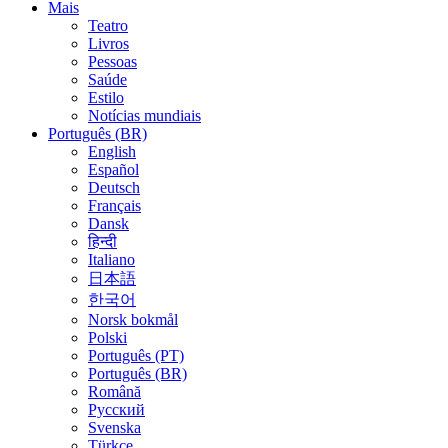
Mais
Teatro
Livros
Pessoas
Saúde
Estilo
Notícias mundiais
Português (BR)
English
Español
Deutsch
Français
Dansk
हिन्दी
Italiano
日本語
한국어
Norsk bokmål
Polski
Português (PT)
Português (BR)
Română
Русский
Svenska
Türkçe