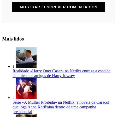
MOSTRAR / ESCREVER COMENTÁRIOS
Mais lidos
1
Realidade
«Harry Quer Casar» na Netflix entrega a escolha
da noiva aos amigos de Harry Jowsey
2
Série
«A Mulher Proibida» na Netflix: a novela da Caracol
que joga Anna Kariênina dentro de uma campanha
presidencial