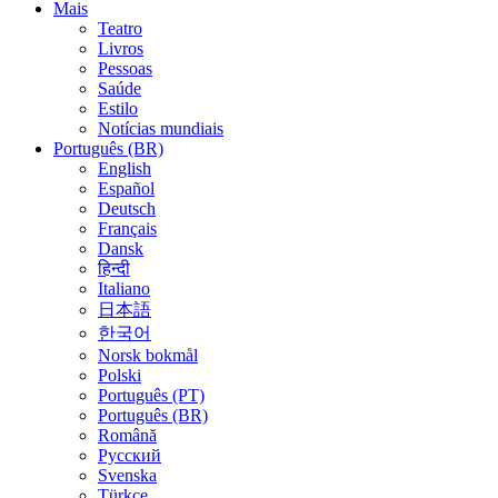
Mais
Teatro
Livros
Pessoas
Saúde
Estilo
Notícias mundiais
Português (BR)
English
Español
Deutsch
Français
Dansk
हिन्दी
Italiano
日本語
한국어
Norsk bokmål
Polski
Português (PT)
Português (BR)
Română
Русский
Svenska
Türkçe