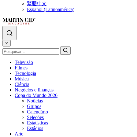
繁體中文
Español (Latinoamérica)
✕
Televisão
Filmes
Tecnologia
Música
Ciência
Negócios e finanças
Copa do Mundo 2026
Notícias
Grupos
Calendário
Seleções
Estatísticas
Estádios
Arte