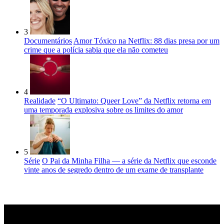
3
Documentários
Amor Tóxico na Netflix: 88 dias presa por um
crime que a polícia sabia que ela não cometeu
4
Realidade
“O Ultimato: Queer Love” da Netflix retorna em
uma temporada explosiva sobre os limites do amor
5
Série
O Pai da Minha Filha — a série da Netflix que esconde
vinte anos de segredo dentro de um exame de transplante