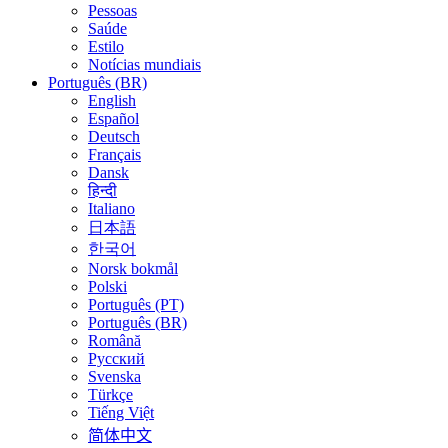
Pessoas
Saúde
Estilo
Notícias mundiais
Português (BR)
English
Español
Deutsch
Français
Dansk
हिन्दी
Italiano
日本語
한국어
Norsk bokmål
Polski
Português (PT)
Português (BR)
Română
Русский
Svenska
Türkçe
Tiếng Việt
简体中文