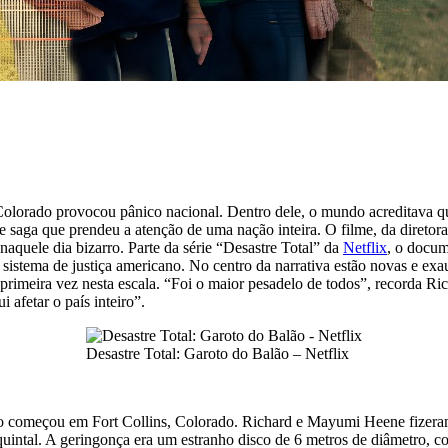
Colorado provocou pânico nacional. Dentro dele, o mundo acreditava 
me saga que prendeu a atenção de uma nação inteira. O filme, da diret
aquele dia bizarro. Parte da série “Desastre Total” da
Netflix
, o docum
sistema de justiça americano. No centro da narrativa estão novas e ex
 primeira vez nesta escala. “Foi o maior pesadelo de todos”, recorda R
 afetar o país inteiro”.
Desastre Total: Garoto do Balão – Netflix
 começou em Fort Collins, Colorado. Richard e Mayumi Heene fizeram u
quintal. A geringonça era um estranho disco de 6 metros de diâmetro, con