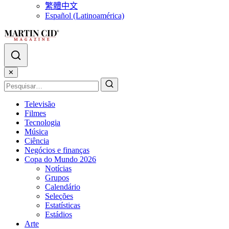
繁體中文
Español (Latinoamérica)
✕
Televisão
Filmes
Tecnologia
Música
Ciência
Negócios e finanças
Copa do Mundo 2026
Notícias
Grupos
Calendário
Seleções
Estatísticas
Estádios
Arte