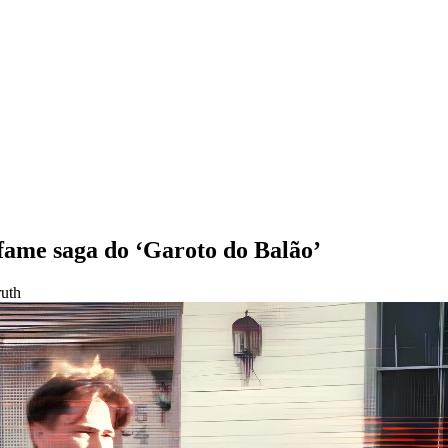
nfame saga do ‘Garoto do Balão’
ruth