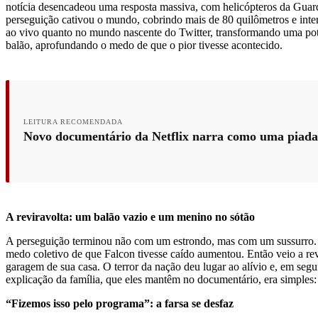
notícia desencadeou uma resposta massiva, com helicópteros da Guarda
perseguição cativou o mundo, cobrindo mais de 80 quilômetros e inte
ao vivo quanto no mundo nascente do Twitter, transformando uma pote
balão, aprofundando o medo de que o pior tivesse acontecido.
LEITURA RECOMENDADA
Novo documentário da Netflix narra como uma piada 
A reviravolta: um balão vazio e um menino no sótão
A perseguição terminou não com um estrondo, mas com um sussurro. 
medo coletivo de que Falcon tivesse caído aumentou. Então veio a re
garagem de sua casa. O terror da nação deu lugar ao alívio e, em segu
explicação da família, que eles mantêm no documentário, era simples: 
“Fizemos isso pelo programa”: a farsa se desfaz