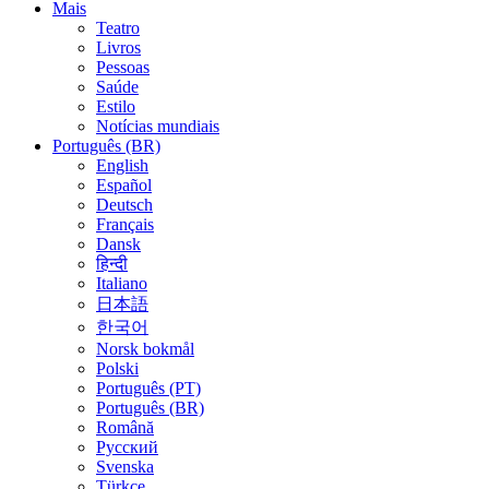
Mais
Teatro
Livros
Pessoas
Saúde
Estilo
Notícias mundiais
Português (BR)
English
Español
Deutsch
Français
Dansk
हिन्दी
Italiano
日本語
한국어
Norsk bokmål
Polski
Português (PT)
Português (BR)
Română
Русский
Svenska
Türkçe