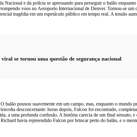
 Nacional e da polícia se apressando para perseguir o balão enquanto e
rrompendo voos no Aeroporto Internacional de Denver. Tornou-se um dos
ncial tragédia em um espetáculo público em tempo real. A tensão aume
viral se tornou uma questão de segurança nacional
O balão pousou suavemente em um campo, mas, enquanto o mundo prend
viravolta desconcertante: horas depois, Falcon foi encontrado, comple
ida, a uma profunda confusão. A história carecia de um final sensato, e
Richard havia repreendido Falcon por brincar perto do balão, e o menin