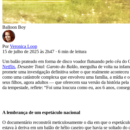
Balloon Boy
Por
Veronica Loop
15 de julho de 2025 às 2h47
·
6 min de leitura
Um balão prateado em forma de disco voador flutuando pelo céu do 
Netflix
,
Desastre Total: Garoto do Balão
, mergulha de volta na infa
promete uma investigação definitiva sobre o que realmente aconteceu n
como uma catástrofe complexa que envolveu uma família, a mídia e o 
seus filhos, agora adultos — que oferecem sua versão da história pela
da tempestade, reflete: “Foi uma loucura como eu, aos 6 anos, consegui
A lembrança de um espetáculo nacional
O documentário reconstrói meticulosamente o dia em que o espetáculo
estava à deriva em um balão de hélio caseiro que havia se soltado do 