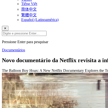
Tiếng Việt
简体中文
繁體中文
Español (Latinoamérica)
✕
Pressione Enter para pesquisar
Documentários
Novo documentário da Netflix revisita a i
The Balloon Boy Hoax: A New Netflix Documentary Explores the T