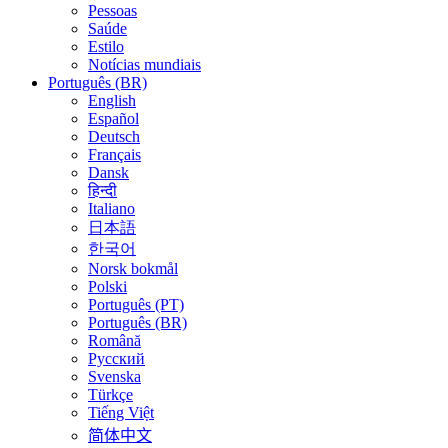
Pessoas
Saúde
Estilo
Notícias mundiais
Português (BR)
English
Español
Deutsch
Français
Dansk
हिन्दी
Italiano
日本語
한국어
Norsk bokmål
Polski
Português (PT)
Português (BR)
Română
Русский
Svenska
Türkçe
Tiếng Việt
简体中文