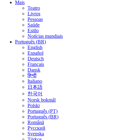
Mais
Teatro
Livros
Pessoas
Saúde
Estilo
Notícias mundiais
Português (BR)
English
Español
Deutsch
Français
Dansk
हिन्दी
Italiano
日本語
한국어
Norsk bokmål
Polski
Português (PT)
Português (BR)
Română
Русский
Svenska
Türkçe