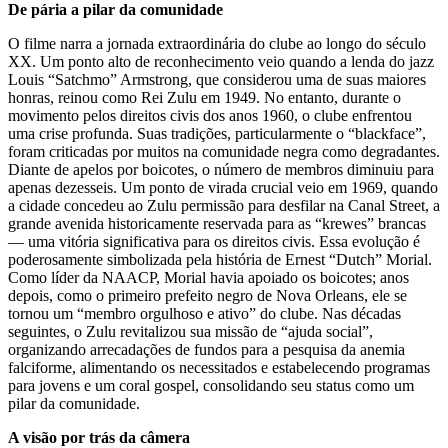
De pária a pilar da comunidade
O filme narra a jornada extraordinária do clube ao longo do século
XX. Um ponto alto de reconhecimento veio quando a lenda do jazz
Louis “Satchmo” Armstrong, que considerou uma de suas maiores
honras, reinou como Rei Zulu em 1949. No entanto, durante o
movimento pelos direitos civis dos anos 1960, o clube enfrentou
uma crise profunda. Suas tradições, particularmente o “blackface”,
foram criticadas por muitos na comunidade negra como degradantes.
Diante de apelos por boicotes, o número de membros diminuiu para
apenas dezesseis. Um ponto de virada crucial veio em 1969, quando
a cidade concedeu ao Zulu permissão para desfilar na Canal Street, a
grande avenida historicamente reservada para as “krewes” brancas
— uma vitória significativa para os direitos civis. Essa evolução é
poderosamente simbolizada pela história de Ernest “Dutch” Morial.
Como líder da NAACP, Morial havia apoiado os boicotes; anos
depois, como o primeiro prefeito negro de Nova Orleans, ele se
tornou um “membro orgulhoso e ativo” do clube. Nas décadas
seguintes, o Zulu revitalizou sua missão de “ajuda social”,
organizando arrecadações de fundos para a pesquisa da anemia
falciforme, alimentando os necessitados e estabelecendo programas
para jovens e um coral gospel, consolidando seu status como um
pilar da comunidade.
A visão por trás da câmera