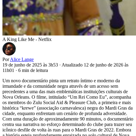
A King Like Me - Netflix
Por
Alice Lange
19 de junho de 2025 às 3h53
·
Atualizado 12 de junho de 2026 às
11h01
·
6 min de leitura
Um novo documentário pinta um retrato íntimo e moderno da
irmandade e da comunidade negra através de um acesso sem
precedentes a uma das mais emblemáticas instituições culturais de
Nova Orleans. O filme, intitulado “Um Rei Como Eu”, acompanha
os membros do Zulu Social Aid & Pleasure Club, a primeira e mais
histórica “krewe” (associação carnavalesca) negra do Mardi Gras da
cidade, enquanto enfrentam um cenário de profunda adversidade.
Com uma duração de aproximadamente 90 minutos, o documentário
centra sua narrativa no esforço determinado do clube para trazer seu
icônico desfile de volta às ruas para o Mardi Gras de 2022. Embora
a história esteja profundamente enraizada no solo cultural de Nova