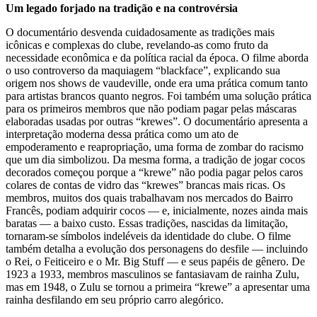
Um legado forjado na tradição e na controvérsia
O documentário desvenda cuidadosamente as tradições mais
icônicas e complexas do clube, revelando-as como fruto da
necessidade econômica e da política racial da época. O filme aborda
o uso controverso da maquiagem “blackface”, explicando sua
origem nos shows de vaudeville, onde era uma prática comum tanto
para artistas brancos quanto negros. Foi também uma solução prática
para os primeiros membros que não podiam pagar pelas máscaras
elaboradas usadas por outras “krewes”. O documentário apresenta a
interpretação moderna dessa prática como um ato de
empoderamento e reapropriação, uma forma de zombar do racismo
que um dia simbolizou. Da mesma forma, a tradição de jogar cocos
decorados começou porque a “krewe” não podia pagar pelos caros
colares de contas de vidro das “krewes” brancas mais ricas. Os
membros, muitos dos quais trabalhavam nos mercados do Bairro
Francês, podiam adquirir cocos — e, inicialmente, nozes ainda mais
baratas — a baixo custo. Essas tradições, nascidas da limitação,
tornaram-se símbolos indeléveis da identidade do clube. O filme
também detalha a evolução dos personagens do desfile — incluindo
o Rei, o Feiticeiro e o Mr. Big Stuff — e seus papéis de gênero. De
1923 a 1933, membros masculinos se fantasiavam de rainha Zulu,
mas em 1948, o Zulu se tornou a primeira “krewe” a apresentar uma
rainha desfilando em seu próprio carro alegórico.