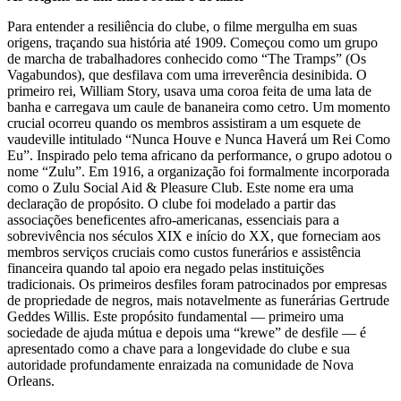
Para entender a resiliência do clube, o filme mergulha em suas
origens, traçando sua história até 1909. Começou como um grupo
de marcha de trabalhadores conhecido como “The Tramps” (Os
Vagabundos), que desfilava com uma irreverência desinibida. O
primeiro rei, William Story, usava uma coroa feita de uma lata de
banha e carregava um caule de bananeira como cetro. Um momento
crucial ocorreu quando os membros assistiram a um esquete de
vaudeville intitulado “Nunca Houve e Nunca Haverá um Rei Como
Eu”. Inspirado pelo tema africano da performance, o grupo adotou o
nome “Zulu”. Em 1916, a organização foi formalmente incorporada
como o Zulu Social Aid & Pleasure Club. Este nome era uma
declaração de propósito. O clube foi modelado a partir das
associações beneficentes afro-americanas, essenciais para a
sobrevivência nos séculos XIX e início do XX, que forneciam aos
membros serviços cruciais como custos funerários e assistência
financeira quando tal apoio era negado pelas instituições
tradicionais. Os primeiros desfiles foram patrocinados por empresas
de propriedade de negros, mais notavelmente as funerárias Gertrude
Geddes Willis. Este propósito fundamental — primeiro uma
sociedade de ajuda mútua e depois uma “krewe” de desfile — é
apresentado como a chave para a longevidade do clube e sua
autoridade profundamente enraizada na comunidade de Nova
Orleans.