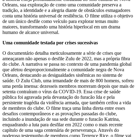
Orleans, sua exploração de como uma comunidade preserva a
tradição, a identidade e a alegria diante de obstáculos esmagadores
conta uma história universal de resiliência. O filme utiliza o objetivo
de um único desfile como veículo para explorar temas muito
maiores, transformando uma história hiperlocal em um drama
humano de alcance universal.
Uma comunidade testada por crises sucessivas
O documentário detalha meticulosamente a série de crises que
ameaçaram não apenas o desfile Zulu de 2022, mas a própria fibra
do clube. A narrativa se passa no contexto de uma pandemia global
que afetou desproporcionalmente a comunidade negra de Nova
Orleans, destacando as desigualdades sistêmicas no sistema de
saúde. O Zulu Club, uma irmandade de mais de 800 homens, sofreu
uma perda imensa: dezesseis membros morreram depois que mais de
setenta contraíram o vírus da COVID-19. Essa crise de saúde
pública foi agravada pela devastação do furacão Ida e pela
persistente tragédia da violência armada, que também ceifou a vida
de membros do clube. O filme traça uma linha direta entre esses
desafios contemporâneos e as provações passadas do clube,
incluindo a inundação de sua sede durante o furacão Katrina,
enquadrando a luta para desfilar em 2022 como o mais recente
capítulo de uma saga centenária de perseverança. Através do
poderoso testemunho de membros como Terrence Rice, o filme vai