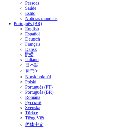
Pessoas
Saúde
Estilo
Notícias mundiais
Português (BR)
English
Español
Deutsch
Français
Dansk
हिन्दी
Italiano
日本語
한국어
Norsk bokmål
Polski
Português (PT)
Português (BR)
Română
Русский
Svenska
Türkçe
Tiếng Việt
简体中文