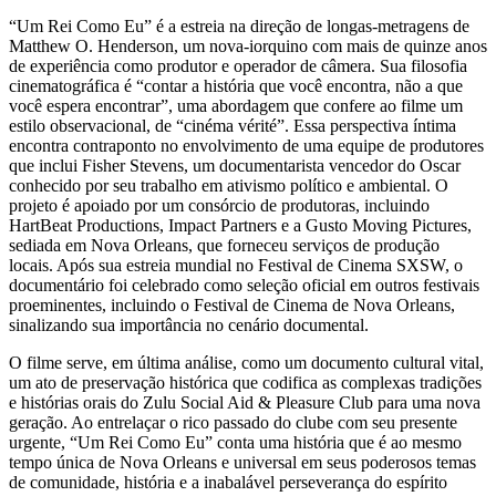
“Um Rei Como Eu” é a estreia na direção de longas-metragens de
Matthew O. Henderson, um nova-iorquino com mais de quinze anos
de experiência como produtor e operador de câmera. Sua filosofia
cinematográfica é “contar a história que você encontra, não a que
você espera encontrar”, uma abordagem que confere ao filme um
estilo observacional, de “cinéma vérité”. Essa perspectiva íntima
encontra contraponto no envolvimento de uma equipe de produtores
que inclui Fisher Stevens, um documentarista vencedor do Oscar
conhecido por seu trabalho em ativismo político e ambiental. O
projeto é apoiado por um consórcio de produtoras, incluindo
HartBeat Productions, Impact Partners e a Gusto Moving Pictures,
sediada em Nova Orleans, que forneceu serviços de produção
locais. Após sua estreia mundial no Festival de Cinema SXSW, o
documentário foi celebrado como seleção oficial em outros festivais
proeminentes, incluindo o Festival de Cinema de Nova Orleans,
sinalizando sua importância no cenário documental.
O filme serve, em última análise, como um documento cultural vital,
um ato de preservação histórica que codifica as complexas tradições
e histórias orais do Zulu Social Aid & Pleasure Club para uma nova
geração. Ao entrelaçar o rico passado do clube com seu presente
urgente, “Um Rei Como Eu” conta uma história que é ao mesmo
tempo única de Nova Orleans e universal em seus poderosos temas
de comunidade, história e a inabalável perseverança do espírito