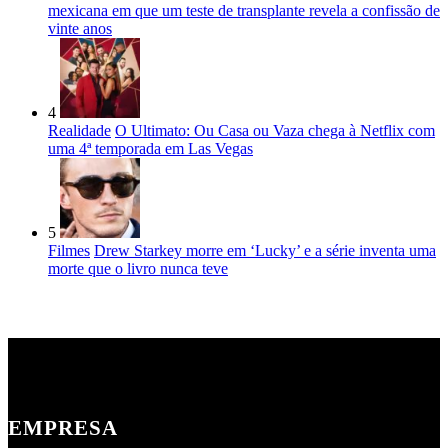
mexicana em que um teste de transplante revela a confissão de
vinte anos
4
Realidade
O Ultimato: Ou Casa ou Vaza chega à Netflix com
uma 4ª temporada em Las Vegas
5
Filmes
Drew Starkey morre em ‘Lucky’ e a série inventa uma
morte que o livro nunca teve
EMPRESA