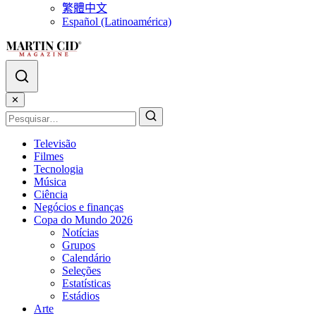
繁體中文
Español (Latinoamérica)
✕
Televisão
Filmes
Tecnologia
Música
Ciência
Negócios e finanças
Copa do Mundo 2026
Notícias
Grupos
Calendário
Seleções
Estatísticas
Estádios
Arte