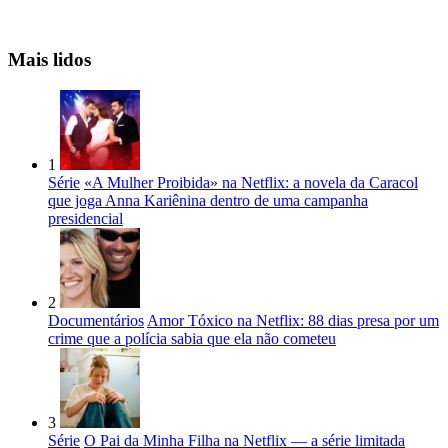
Mais lidos
1
Série
«A Mulher Proibida» na Netflix: a novela da Caracol
que joga Anna Kariênina dentro de uma campanha
presidencial
2
Documentários
Amor Tóxico na Netflix: 88 dias presa por um
crime que a polícia sabia que ela não cometeu
3
Série
O Pai da Minha Filha na Netflix — a série limitada