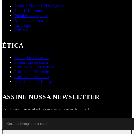
Sobre a Martin Cid Magazine
Sala de Imprensa
Membros da equipe
Anuncie conosco
Empregos
Contato
ÉTICA
Princípios Editoriais
Declaração de Ética
Política de Diversidade
Política de Correções
Política de Feedback
Diversidade da Equipe
ASSINE NOSSA NEWSLETTER
Receba as últimas atualizações na sua caixa de entrada.