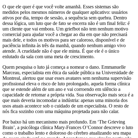
O que ele quer é que você volte amanhã. Esses sistemas são
medidos pelos mesmos números de qualquer aplicativo: usuários
ativos por dia, tempo de sessão, a sequência sem quebra. Dentro
dessa lógica, um luto que de fato se encerra não é um final feliz: é
um cliente que vai embora. Um griefbot não tem nenhum motivo
comercial para ajudar você a chegar ao dia em que não precisará
mais dele, e todos os motivos para ser caloroso, disponível e de
paciência infinita às três da manhã, quando nenhum amigo vivo
atende. A crueldade não é que ele minta. É que ele é o único
enlutado da sala com uma meta de crescimento.
Quem pesquisa o luto já começa a nomear o dano. Emmanuelle
Marceau, especialista em ética da saúde pública na Universidade de
Montreal, alertou que usar esses avatares sem nenhuma supervisão
profissional eleva o risco de luto prolongado, aquela forma clínica
que se estende além de um ano e vai corroendo em silêncio a
capacidade de retomar a própria vida. Sua observação mais seca é a
que mais deveria incomodar a indústria: apenas uma minoria dos
usos atuais acontece sob o cuidado de um especialista. O resto de
nós fica sozinho com uma máquina projetada para não calar.
Por baixo há um mecanismo mais profundo. Em ‘The Grieving
Brain’, a psicóloga clínica Mary-Frances O’Connor descreve o luto
como o trabalho lento e doloroso do cérebro atualizando seu mapa