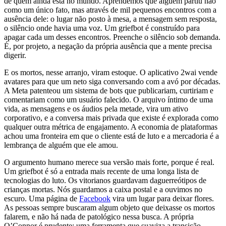
de quem ainda está no mundo. Aprendemos que alguém partiu não
como um único fato, mas através de mil pequenos encontros com a
ausência dele: o lugar não posto à mesa, a mensagem sem resposta,
o silêncio onde havia uma voz. Um griefbot é construído para
apagar cada um desses encontros. Preenche o silêncio sob demanda.
É, por projeto, a negação da própria ausência que a mente precisa
digerir.
E os mortos, nesse arranjo, viram estoque. O aplicativo 2wai vende
avatares para que um neto siga conversando com a avó por décadas.
A Meta patenteou um sistema de bots que publicariam, curtiriam e
comentariam como um usuário falecido. O arquivo íntimo de uma
vida, as mensagens e os áudios pela metade, vira um ativo
corporativo, e a conversa mais privada que existe é explorada como
qualquer outra métrica de engajamento. A economia de plataformas
achou uma fronteira em que o cliente está de luto e a mercadoria é a
lembrança de alguém que ele amou.
O argumento humano merece sua versão mais forte, porque é real.
Um griefbot é só a entrada mais recente de uma longa lista de
tecnologias do luto. Os vitorianos guardavam daguerreótipos de
crianças mortas. Nós guardamos a caixa postal e a ouvimos no
escuro. Uma página de
Facebook
vira um lugar para deixar flores.
As pessoas sempre buscaram algum objeto que deixasse os mortos
falarem, e não há nada de patológico nessa busca. A própria
O’Connor é prudente: uma ferramenta que suaviza a transição