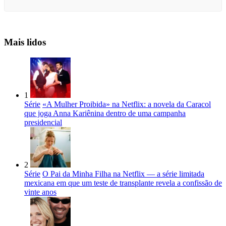
Mais lidos
1
Série
«A Mulher Proibida» na Netflix: a novela da Caracol
que joga Anna Kariênina dentro de uma campanha
presidencial
2
Série
O Pai da Minha Filha na Netflix — a série limitada
mexicana em que um teste de transplante revela a confissão de
vinte anos