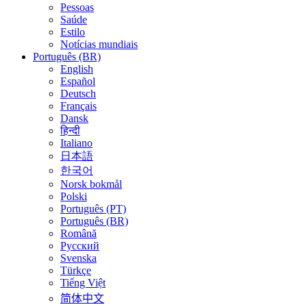
Pessoas
Saúde
Estilo
Notícias mundiais
Português (BR)
English
Español
Deutsch
Français
Dansk
हिन्दी
Italiano
日本語
한국어
Norsk bokmål
Polski
Português (PT)
Português (BR)
Română
Русский
Svenska
Türkçe
Tiếng Việt
简体中文