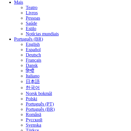
Mais
Teatro
Livros
Pessoas
Saúde
Estilo
Notícias mundiais
Português (BR)
English
Español
Deutsch
Français
Dansk
हिन्दी
Italiano
日本語
한국어
Norsk bokmål
Polski
Português (PT)
Português (BR)
Română
Русский
Svenska
Türkçe