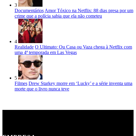
3
Documentários
Amor Tóxico na Netflix: 88 dias presa por um
crime que a polícia sabia que ela não cometeu
4
Realidade
O Ultimato: Ou Casa ou Vaza chega à Netflix com
uma 4ª temporada em Las Vegas
5
Filmes
Drew Starkey morre em ‘Lucky’ e a série inventa uma
morte que o livro nunca teve