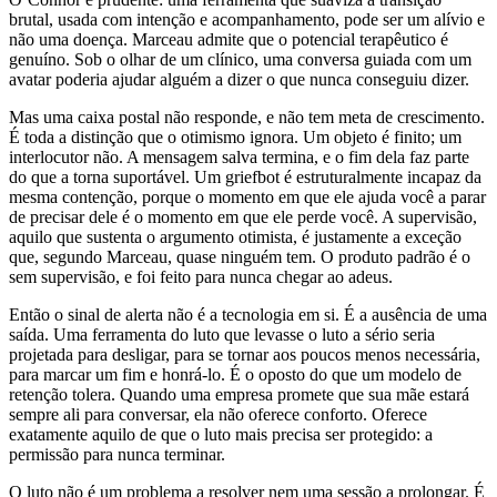
brutal, usada com intenção e acompanhamento, pode ser um alívio e
não uma doença. Marceau admite que o potencial terapêutico é
genuíno. Sob o olhar de um clínico, uma conversa guiada com um
avatar poderia ajudar alguém a dizer o que nunca conseguiu dizer.
Mas uma caixa postal não responde, e não tem meta de crescimento.
É toda a distinção que o otimismo ignora. Um objeto é finito; um
interlocutor não. A mensagem salva termina, e o fim dela faz parte
do que a torna suportável. Um griefbot é estruturalmente incapaz da
mesma contenção, porque o momento em que ele ajuda você a parar
de precisar dele é o momento em que ele perde você. A supervisão,
aquilo que sustenta o argumento otimista, é justamente a exceção
que, segundo Marceau, quase ninguém tem. O produto padrão é o
sem supervisão, e foi feito para nunca chegar ao adeus.
Então o sinal de alerta não é a tecnologia em si. É a ausência de uma
saída. Uma ferramenta do luto que levasse o luto a sério seria
projetada para desligar, para se tornar aos poucos menos necessária,
para marcar um fim e honrá-lo. É o oposto do que um modelo de
retenção tolera. Quando uma empresa promete que sua mãe estará
sempre ali para conversar, ela não oferece conforto. Oferece
exatamente aquilo de que o luto mais precisa ser protegido: a
permissão para nunca terminar.
O luto não é um problema a resolver nem uma sessão a prolongar. É