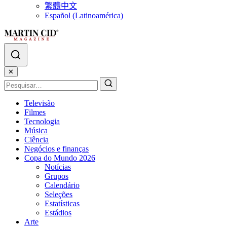
繁體中文
Español (Latinoamérica)
✕
Televisão
Filmes
Tecnologia
Música
Ciência
Negócios e finanças
Copa do Mundo 2026
Notícias
Grupos
Calendário
Seleções
Estatísticas
Estádios
Arte