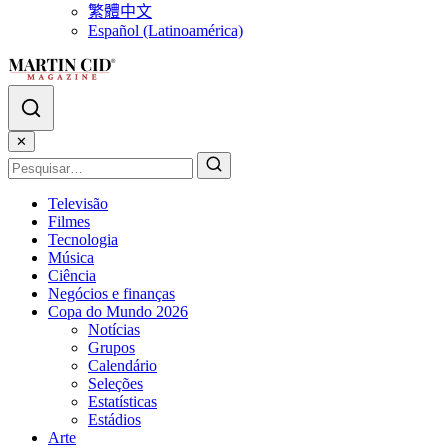
繁體中文
Español (Latinoamérica)
✕
Televisão
Filmes
Tecnologia
Música
Ciência
Negócios e finanças
Copa do Mundo 2026
Notícias
Grupos
Calendário
Seleções
Estatísticas
Estádios
Arte