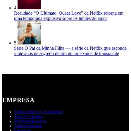
4
Realidade
“O Ultimato: Queer Love” da Netflix retorna em
uma temporada explosiva sobre os limites do amor
5
Série
O Pai da Minha Filha — a série da Netflix que esconde
vinte anos de segredo dentro de um exame de transplante
EMPRESA
Sobre a Martin Cid Magazine
Sala de Imprensa
Membros da equipe
Anuncie conosco
Empregos