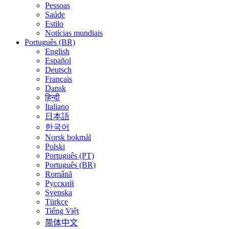
Pessoas
Saúde
Estilo
Notícias mundiais
Português (BR)
English
Español
Deutsch
Français
Dansk
हिन्दी
Italiano
日本語
한국어
Norsk bokmål
Polski
Português (PT)
Português (BR)
Română
Русский
Svenska
Türkçe
Tiếng Việt
简体中文