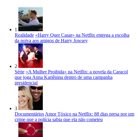
1
Realidade
«Harry Quer Casar» na Netflix entrega a escolha
da noiva aos amigos de Harry Jowsey
2
Série
«A Mulher Proibida» na Netflix: a novela da Caracol
que joga Anna Kariênina dentro de uma campanha
presidencial
3
Documentários
Amor Tóxico na Netflix: 88 dias presa por um
crime que a polícia sabia que ela não cometeu