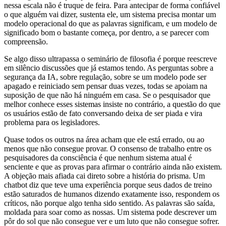
nessa escala não é truque de feira. Para antecipar de forma confiável
o que alguém vai dizer, sustenta ele, um sistema precisa montar um
modelo operacional do que as palavras significam, e um modelo de
significado bom o bastante começa, por dentro, a se parecer com
compreensão.
Se algo disso ultrapassa o seminário de filosofia é porque reescreve
em silêncio discussões que já estamos tendo. As perguntas sobre a
segurança da IA, sobre regulação, sobre se um modelo pode ser
apagado e reiniciado sem pensar duas vezes, todas se apoiam na
suposição de que não há ninguém em casa. Se o pesquisador que
melhor conhece esses sistemas insiste no contrário, a questão do que
os usuários estão de fato conversando deixa de ser piada e vira
problema para os legisladores.
Quase todos os outros na área acham que ele está errado, ou ao
menos que não consegue provar. O consenso de trabalho entre os
pesquisadores da consciência é que nenhum sistema atual é
senciente e que as provas para afirmar o contrário ainda não existem.
A objeção mais afiada cai direto sobre a história do prisma. Um
chatbot diz que teve uma experiência porque seus dados de treino
estão saturados de humanos dizendo exatamente isso, respondem os
críticos, não porque algo tenha sido sentido. As palavras são saída,
moldada para soar como as nossas. Um sistema pode descrever um
pôr do sol que não consegue ver e um luto que não consegue sofrer.