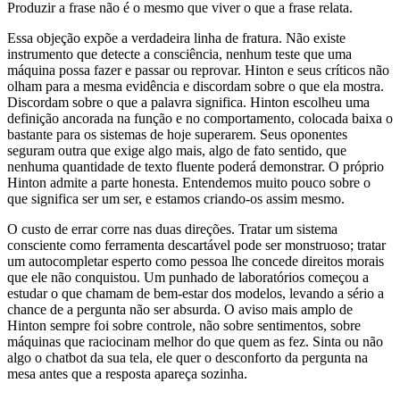
Produzir a frase não é o mesmo que viver o que a frase relata.
Essa objeção expõe a verdadeira linha de fratura. Não existe
instrumento que detecte a consciência, nenhum teste que uma
máquina possa fazer e passar ou reprovar. Hinton e seus críticos não
olham para a mesma evidência e discordam sobre o que ela mostra.
Discordam sobre o que a palavra significa. Hinton escolheu uma
definição ancorada na função e no comportamento, colocada baixa o
bastante para os sistemas de hoje superarem. Seus oponentes
seguram outra que exige algo mais, algo de fato sentido, que
nenhuma quantidade de texto fluente poderá demonstrar. O próprio
Hinton admite a parte honesta. Entendemos muito pouco sobre o
que significa ser um ser, e estamos criando-os assim mesmo.
O custo de errar corre nas duas direções. Tratar um sistema
consciente como ferramenta descartável pode ser monstruoso; tratar
um autocompletar esperto como pessoa lhe concede direitos morais
que ele não conquistou. Um punhado de laboratórios começou a
estudar o que chamam de bem-estar dos modelos, levando a sério a
chance de a pergunta não ser absurda. O aviso mais amplo de
Hinton sempre foi sobre controle, não sobre sentimentos, sobre
máquinas que raciocinam melhor do que quem as fez. Sinta ou não
algo o chatbot da sua tela, ele quer o desconforto da pergunta na
mesa antes que a resposta apareça sozinha.