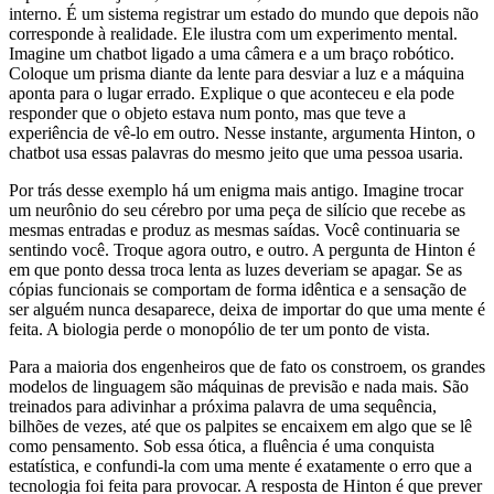
interno. É um sistema registrar um estado do mundo que depois não
corresponde à realidade. Ele ilustra com um experimento mental.
Imagine um chatbot ligado a uma câmera e a um braço robótico.
Coloque um prisma diante da lente para desviar a luz e a máquina
aponta para o lugar errado. Explique o que aconteceu e ela pode
responder que o objeto estava num ponto, mas que teve a
experiência de vê-lo em outro. Nesse instante, argumenta Hinton, o
chatbot usa essas palavras do mesmo jeito que uma pessoa usaria.
Por trás desse exemplo há um enigma mais antigo. Imagine trocar
um neurônio do seu cérebro por uma peça de silício que recebe as
mesmas entradas e produz as mesmas saídas. Você continuaria se
sentindo você. Troque agora outro, e outro. A pergunta de Hinton é
em que ponto dessa troca lenta as luzes deveriam se apagar. Se as
cópias funcionais se comportam de forma idêntica e a sensação de
ser alguém nunca desaparece, deixa de importar do que uma mente é
feita. A biologia perde o monopólio de ter um ponto de vista.
Para a maioria dos engenheiros que de fato os constroem, os grandes
modelos de linguagem são máquinas de previsão e nada mais. São
treinados para adivinhar a próxima palavra de uma sequência,
bilhões de vezes, até que os palpites se encaixem em algo que se lê
como pensamento. Sob essa ótica, a fluência é uma conquista
estatística, e confundi-la com uma mente é exatamente o erro que a
tecnologia foi feita para provocar. A resposta de Hinton é que prever