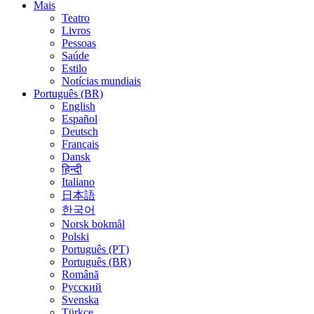
Mais
Teatro
Livros
Pessoas
Saúde
Estilo
Notícias mundiais
Português (BR)
English
Español
Deutsch
Français
Dansk
हिन्दी
Italiano
日本語
한국어
Norsk bokmål
Polski
Português (PT)
Português (BR)
Română
Русский
Svenska
Türkçe