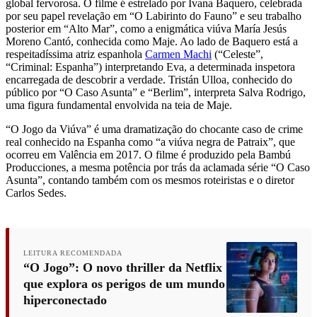
global fervorosa. O filme é estrelado por Ivana Baquero, celebrada
por seu papel revelação em “O Labirinto do Fauno” e seu trabalho
posterior em “Alto Mar”, como a enigmática viúva María Jesús
Moreno Cantó, conhecida como Maje. Ao lado de Baquero está a
respeitadíssima atriz espanhola
Carmen Machi
(“Celeste”,
“Criminal: Espanha”) interpretando Eva, a determinada inspetora
encarregada de descobrir a verdade. Tristán Ulloa, conhecido do
público por “O Caso Asunta” e “Berlim”, interpreta Salva Rodrigo,
uma figura fundamental envolvida na teia de Maje.
“O Jogo da Viúva” é uma dramatização do chocante caso de crime
real conhecido na Espanha como “a viúva negra de Patraix”, que
ocorreu em Valência em 2017. O filme é produzido pela Bambú
Producciones, a mesma potência por trás da aclamada série “O Caso
Asunta”, contando também com os mesmos roteiristas e o diretor
Carlos Sedes.
LEITURA RECOMENDADA
“O Jogo”: O novo thriller da Netflix
que explora os perigos de um mundo
hiperconectado