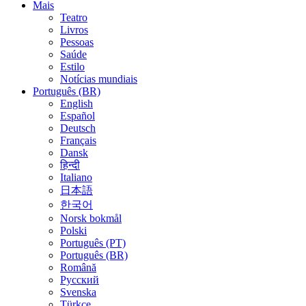
Mais
Teatro
Livros
Pessoas
Saúde
Estilo
Notícias mundiais
Português (BR)
English
Español
Deutsch
Français
Dansk
हिन्दी
Italiano
日本語
한국어
Norsk bokmål
Polski
Português (PT)
Português (BR)
Română
Русский
Svenska
Türkçe