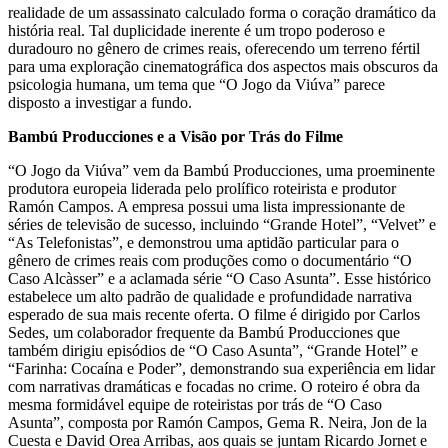
realidade de um assassinato calculado forma o coração dramático da
história real. Tal duplicidade inerente é um tropo poderoso e
duradouro no gênero de crimes reais, oferecendo um terreno fértil
para uma exploração cinematográfica dos aspectos mais obscuros da
psicologia humana, um tema que “O Jogo da Viúva” parece
disposto a investigar a fundo.
Bambú Producciones e a Visão por Trás do Filme
“O Jogo da Viúva” vem da Bambú Producciones, uma proeminente
produtora europeia liderada pelo prolífico roteirista e produtor
Ramón Campos. A empresa possui uma lista impressionante de
séries de televisão de sucesso, incluindo “Grande Hotel”, “Velvet” e
“As Telefonistas”, e demonstrou uma aptidão particular para o
gênero de crimes reais com produções como o documentário “O
Caso Alcàsser” e a aclamada série “O Caso Asunta”. Esse histórico
estabelece um alto padrão de qualidade e profundidade narrativa
esperado de sua mais recente oferta. O filme é dirigido por Carlos
Sedes, um colaborador frequente da Bambú Producciones que
também dirigiu episódios de “O Caso Asunta”, “Grande Hotel” e
“Farinha: Cocaína e Poder”, demonstrando sua experiência em lidar
com narrativas dramáticas e focadas no crime. O roteiro é obra da
mesma formidável equipe de roteiristas por trás de “O Caso
Asunta”, composta por Ramón Campos, Gema R. Neira, Jon de la
Cuesta e David Orea Arribas, aos quais se juntam Ricardo Jornet e