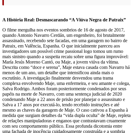
A História Real: Desmascarando “A Viúva Negra de Patraix”
O filme mergulha nos eventos sombrios de 16 de agosto de 2017,
quando Antonio Navarro Cerdán, um engenheiro, foi brutalmente
assassinado, recebendo sete facadas, em uma garagem no bairro de
Patraix, em Valência, Espanha. O que inicialmente pareceu aos
investigadores um possível crime passional logo tomou um rumo
mais sinistro quando a suspeita recaiu sobre uma figura improvável:
María Jesús Moreno Cantó, ou Maje, a jovem viúva da vítima.
Descrita como “doce e serena”, Maje estava casada com Navarro há
menos de um ano, um detalhe que intensificou ainda mais o
escrutínio. A investigação finalmente desvendou uma trama
complexa envolvendo Maje, uma enfermeira, e seu amante e colega,
Salva Rodrigo. Ambos foram posteriormente condenados por seus
papéis na morte de Navarro, com uma sentença judicial de 2020
condenando Maje a 22 anos de prisão por planejar o assassinato e
Salva a 17 anos por executá-lo, tendo recebido instruções e até
mesmo as chaves da garagem de Maje. O caso cativou a Espanha à
medida que surgiam detalhes da “vida dupla oculta” de Maje, repleta
de relações manipuladoras e enganos que contrastavam cruamente
com seu comportamento público. Essa profunda dicotomia entre
uma fachada de inocência cuidadosamente construída e a sombria