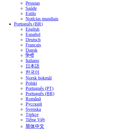
Pessoas
Saúde
Estilo
Notícias mundiais
Português (BR)
English
Español
Deutsch
Français
Dansk
हिन्दी
Italiano
日本語
한국어
Norsk bokmål
Polski
Português (PT)
Português (BR)
Română
Русский
Svenska
Türkçe
Tiếng Việt
简体中文