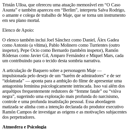
Tristán Ulloa, que ofereceu uma atuação memorável em “O Caso
Asunta” e também apareceu em “Berlim”, interpreta Salva Rodrigo,
o amante e colega de trabalho de Maje, que se torna um instrumento
em seu plano mortal.
Elenco de Apoio:
O elenco também inclui Joel Sánchez como Daniel, Álex Gadea
como Antonio (a vítima), Pablo Molinero como Turrientes (outro
inspetor), Pepe Ocio como Bernardo (também inspetor), Ramón
Ródenas como Javier Gil, Amparo Fernández e Miquel Mars, cada
um contribuindo para o tecido desta sombria narrativa.
A articulação de Baquero sobre a personagem Maje —
impulsionada pelo desejo de um “harém de admiradores” e de ser
“idolatrada” — aponta para a ambição do filme de apresentar uma
antagonista feminina psicologicamente intrincada. Isso vai além dos
arquétipos frequentemente redutores de “femme fatale” ou “viúva
negra”, sugerindo uma exploração mais profunda do narcisismo,
controle e uma profunda insatisfação pessoal. Essa abordagem
matizada se alinha com a intenção declarada do produtor executivo
Ramón Campos de investigar as origens e as motivações subjacentes
dos perpetradores.
Atmosfera e Psicologia