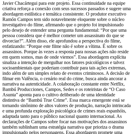
Javier Chacártegui para este projeto. Essa continuidade na equipe
criativa reforça a conexão com seus sucessos passados e sugere uma
abordagem estilística e temática consistente. O produtor executivo
Ramón Campos tem sido notavelmente eloquente sobre o núcleo
investigativo do filme, afirmando que o projeto foi impulsionado
pelo desejo de entender uma pergunta fundamental: “Por que uma
pessoa considera que é melhor cometer um assassinato do que se
divorciar?”. Além disso, ele aprofundou a perspectiva do filme,
enfatizando: “Porque este filme não é sobre a vítima. É sobre os
assassinos. Porque às vezes a resposta para nossas ações não reside
em quem somos, mas de onde viemos”. Essa abordagem explícita
sinaliza a intenção de mergulhar nos fatores psicológicos e talvez
socioambientais que poderiam contribuir para tais ações extremas,
indo além de um simples relato de eventos criminosos. A decisão de
filmar em Valência, o cenário real do crime, busca ainda ancorar a
narrativa na autenticidade. A colaboração constante entre Netflix,
Bambú Producciones, Campos, Sedes e os roteiristas de “O Caso
Asunta” aponta para o cultivo deliberado de uma identidade
distintiva de “Bambú True Crime”. Essa marca emergente está se
tornando sinônimo de altos valores de produção, narração intrincada
e uma profunda exploração psicológica de crimes reais espanhóis,
adaptada tanto para o público nacional quanto internacional. As
declarações de Campos sobre focar nas motivações dos assassinos
também sublinham uma estratégia narrativa que prioriza o drama
impulsionado pelos personagens. Essa abordagem promete uma