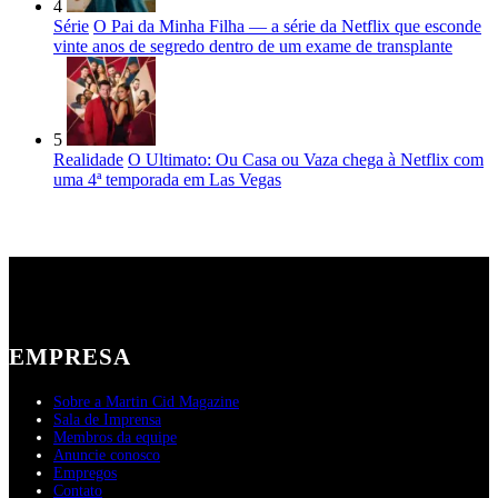
4
Série
O Pai da Minha Filha — a série da Netflix que esconde
vinte anos de segredo dentro de um exame de transplante
5
Realidade
O Ultimato: Ou Casa ou Vaza chega à Netflix com
uma 4ª temporada em Las Vegas
EMPRESA
Sobre a Martin Cid Magazine
Sala de Imprensa
Membros da equipe
Anuncie conosco
Empregos
Contato