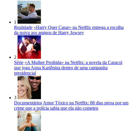
1
Realidade
«Harry Quer Casar» na Netflix entrega a escolha
da noiva aos amigos de Harry Jowsey
2
Série
«A Mulher Proibida» na Netflix: a novela da Caracol
que joga Anna Kariênina dentro de uma campanha
presidencial
3
Documentários
Amor Tóxico na Netflix: 88 dias presa por um
crime que a polícia sabia que ela não cometeu