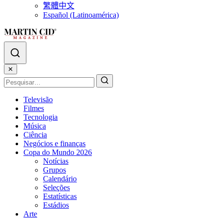
繁體中文
Español (Latinoamérica)
✕
Televisão
Filmes
Tecnologia
Música
Ciência
Negócios e finanças
Copa do Mundo 2026
Notícias
Grupos
Calendário
Seleções
Estatísticas
Estádios
Arte