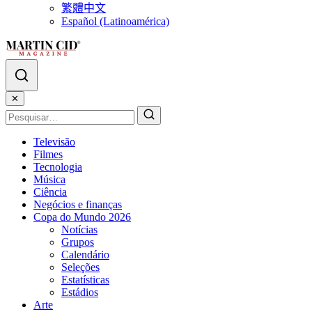
繁體中文
Español (Latinoamérica)
✕
Televisão
Filmes
Tecnologia
Música
Ciência
Negócios e finanças
Copa do Mundo 2026
Notícias
Grupos
Calendário
Seleções
Estatísticas
Estádios
Arte