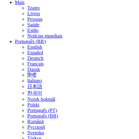
Mais
Teatro
Livros
Pessoas
Saúde
Estilo
Notícias mundiais
Português (BR)
English
Español
Deutsch
Français
Dansk
हिन्दी
Italiano
日本語
한국어
Norsk bokmål
Polski
Português (PT)
Português (BR)
Română
Русский
Svenska
Türkçe