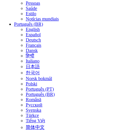
Pessoas
Saúde
Estilo
Notícias mundiais
Português (BR)
English
Español
Deutsch
Français
Dansk
हिन्दी
Italiano
日本語
한국어
Norsk bokmål
Polski
Português (PT)
Português (BR)
Română
Русский
Svenska
Türkçe
Tiếng Việt
简体中文