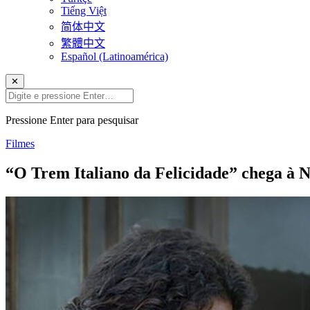
Tiếng Việt
简体中文
繁體中文
Español (Latinoamérica)
✕
Pressione Enter para pesquisar
Filmes
“O Trem Italiano da Felicidade” chega à N