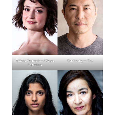
Milana Vayntrub — Olesya
Ken Leung — Yao
Ilyukhina