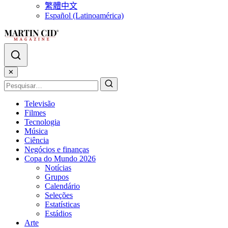
繁體中文
Español (Latinoamérica)
✕
Televisão
Filmes
Tecnologia
Música
Ciência
Negócios e finanças
Copa do Mundo 2026
Notícias
Grupos
Calendário
Seleções
Estatísticas
Estádios
Arte