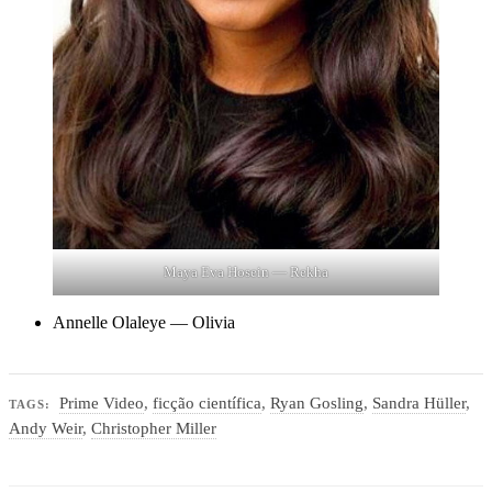
Maya Eva Hosein — Rekha
Annelle Olaleye — Olivia
Prime Video
,
ficção científica
,
Ryan Gosling
,
Sandra Hüller
,
TAGS:
Andy Weir
,
Christopher Miller