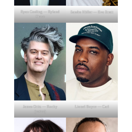
Ryan Gosling — Ryland
Sandra Hüller — Eva Stratt
Grace
James Ortiz — Rocky
Lionel Boyce — Carl
(voice)