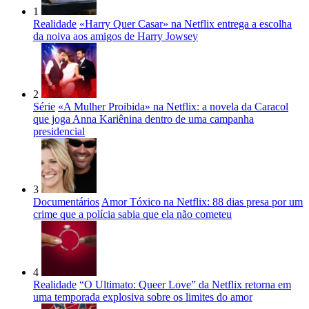
1
Realidade
«Harry Quer Casar» na Netflix entrega a escolha
da noiva aos amigos de Harry Jowsey
2
Série
«A Mulher Proibida» na Netflix: a novela da Caracol
que joga Anna Kariênina dentro de uma campanha
presidencial
3
Documentários
Amor Tóxico na Netflix: 88 dias presa por um
crime que a polícia sabia que ela não cometeu
4
Realidade
“O Ultimato: Queer Love” da Netflix retorna em
uma temporada explosiva sobre os limites do amor