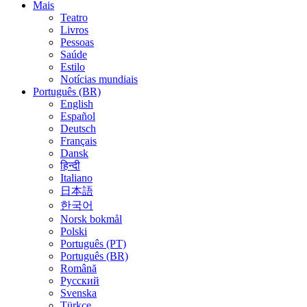
Mais
Teatro
Livros
Pessoas
Saúde
Estilo
Notícias mundiais
Português (BR)
English
Español
Deutsch
Français
Dansk
हिन्दी
Italiano
日本語
한국어
Norsk bokmål
Polski
Português (PT)
Português (BR)
Română
Русский
Svenska
Türkçe