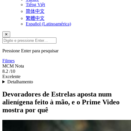
Tiếng Việt
简体中文
繁體中文
Español (Latinoamérica)
✕
Pressione Enter para pesquisar
Filmes
MCM
Nota
8.2
/10
Excelente
Detalhamento
Devoradores de Estrelas aposta num
alienígena feito à mão, e o Prime Video
mostra por quê