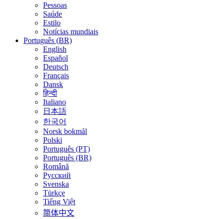
Pessoas
Saúde
Estilo
Notícias mundiais
Português (BR)
English
Español
Deutsch
Français
Dansk
हिन्दी
Italiano
日本語
한국어
Norsk bokmål
Polski
Português (PT)
Português (BR)
Română
Русский
Svenska
Türkçe
Tiếng Việt
简体中文