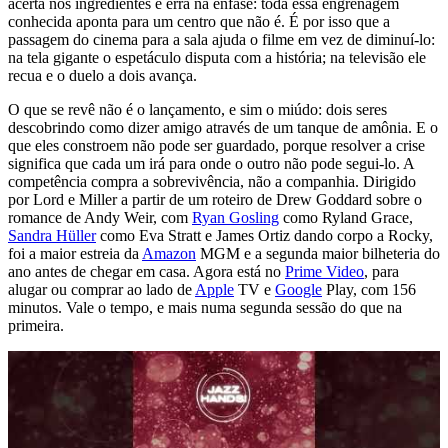
acerta nos ingredientes e erra na ênfase: toda essa engrenagem
conhecida aponta para um centro que não é. É por isso que a
passagem do cinema para a sala ajuda o filme em vez de diminuí-lo:
na tela gigante o espetáculo disputa com a história; na televisão ele
recua e o duelo a dois avança.
O que se revê não é o lançamento, e sim o miúdo: dois seres
descobrindo como dizer amigo através de um tanque de amônia. E o
que eles constroem não pode ser guardado, porque resolver a crise
significa que cada um irá para onde o outro não pode segui-lo. A
competência compra a sobrevivência, não a companhia. Dirigido
por Lord e Miller a partir de um roteiro de Drew Goddard sobre o
romance de Andy Weir, com
Ryan Gosling
como Ryland Grace,
Sandra Hüller
como Eva Stratt e James Ortiz dando corpo a Rocky,
foi a maior estreia da
Amazon
MGM e a segunda maior bilheteria do
ano antes de chegar em casa. Agora está no
Prime Video
, para
alugar ou comprar ao lado de
Apple
TV e
Google
Play, com 156
minutos. Vale o tempo, e mais numa segunda sessão do que na
primeira.