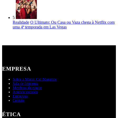
5
Realidade
O Ultimato: Ou Casa ou Vaza chega à Netflix com
uma 4ª temporada em Las Vegas
EMPRESA
Sobre a Martin Cid Magazine
Sala de Imprensa
Membros da equipe
Anuncie conosco
Empregos
Contato
ÉTICA