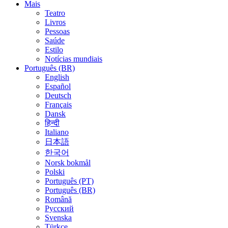
Mais
Teatro
Livros
Pessoas
Saúde
Estilo
Notícias mundiais
Português (BR)
English
Español
Deutsch
Français
Dansk
हिन्दी
Italiano
日本語
한국어
Norsk bokmål
Polski
Português (PT)
Português (BR)
Română
Русский
Svenska
Türkçe