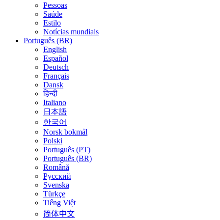
Pessoas
Saúde
Estilo
Notícias mundiais
Português (BR)
English
Español
Deutsch
Français
Dansk
हिन्दी
Italiano
日本語
한국어
Norsk bokmål
Polski
Português (PT)
Português (BR)
Română
Русский
Svenska
Türkçe
Tiếng Việt
简体中文