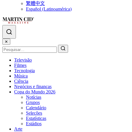
繁體中文
Español (Latinoamérica)
✕
Televisão
Filmes
Tecnologia
Música
Ciência
Negócios e finanças
Copa do Mundo 2026
Notícias
Grupos
Calendário
Seleções
Estatísticas
Estádios
Arte