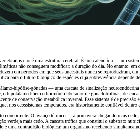
 vertebrados não é uma estrutura cerebral. É um calendário — um siste
imáticas não conseguem modificar: a duração do dia. No entanto, em cen
roduzem em períodos em que seus ancestrais nunca se reproduziram, em j
gnifica para o futuro biológico de espécies cuja sobrevivência depende d
otálamo-hipófise-gônadas — uma cascata de sinalização neuroendócrina
cie, o hipotálamo libera o hormônio liberador de gonadotrofinas, desen
escente de conservação metabólica invernal. Esse sistema é de precisão e
ue, nos ecossistemas temperados, era historicamente confiável dentro 
nto concorrente. O avanço térmico — a primavera chegando mais cedo, o
o verdeja mais cedo. A cascata trófica que constitui o substrato nutri
ado é uma contradição biológica: um organismo recebendo simultaneamen