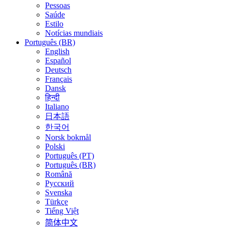
Pessoas
Saúde
Estilo
Notícias mundiais
Português (BR)
English
Español
Deutsch
Français
Dansk
हिन्दी
Italiano
日本語
한국어
Norsk bokmål
Polski
Português (PT)
Português (BR)
Română
Русский
Svenska
Türkçe
Tiếng Việt
简体中文