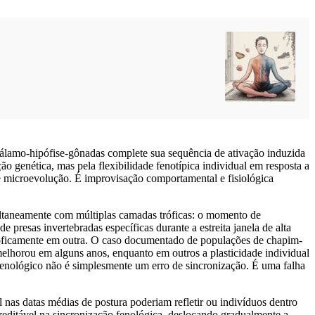
tálamo-hipófise-gônadas complete sua sequência de ativação induzida
genética, mas pela flexibilidade fenotípica individual em resposta a
e microevolução. É improvisação comportamental e fisiológica
ultaneamente com múltiplas camadas tróficas: o momento de
e presas invertebradas específicas durante a estreita janela de alta
roficamente em outra. O caso documentado de populações de chapim-
melhorou em alguns anos, enquanto em outros a plasticidade individual
fenológico não é simplesmente um erro de sincronização. É uma falha
l nas datas médias de postura poderiam refletir ou indivíduos dentro
reditável na sincronização fenológica, deslocando gradualmente a