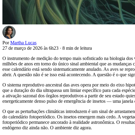
Por
Martha Lucas
27 de março de 2026 às 6h23
·
8 min de leitura
O instrumento de medição do tempo mais sofisticado na biologia dos
milhões de anos em torno do único sinal ambiental que as mudanças cl
esse calendário está sendo sistematicamente anulado. As aves se rep
abrir. A questão não é se isso está acontecendo. A questão é o que si
O sistema reprodutivo ancestral das aves opera por meio do eixo hip
que a duração do dia ultrapassa um limiar específico para cada espé
a ativação sazonal dos órgãos reprodutivos a partir de seu estado qui
energeticamente denso pulso de emergência de insetos — uma janela q
O que as perturbações climáticas introduzem é um sinal de arrastame
do calendário fotoperiódico. Os insetos emergem mais cedo. A vegetaçã
fotoperiódico permanece ancorado à realidade astronômica. O result
endógeno diz ainda não. O ambiente diz agora.