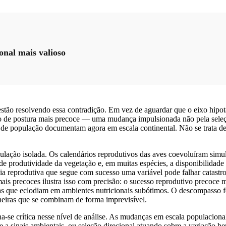
ional mais valioso
estão resolvendo essa contradição. Em vez de aguardar que o eixo hipo
 de postura mais precoce — uma mudança impulsionada não pela seleção 
l de população documentam agora em escala continental. Não se trata d
ulação isolada. Os calendários reprodutivos das aves coevoluíram sim
de produtividade da vegetação e, em muitas espécies, a disponibilidade d
a reprodutiva que segue com sucesso uma variável pode falhar catast
mais precoces ilustra isso com precisão: o sucesso reprodutivo precoce 
das que eclodiam em ambientes nutricionais subótimos. O descompasso 
neiras que se combinam de forma imprevisível.
na-se crítica nesse nível de análise. As mudanças em escala populaciona
a sinais ambientais, ou seleção direcional atuando sobre a variação he