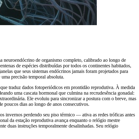
ma neuroendócrino de organismo completo, calibrado ao longo de
tenas de espécies distribuídas por todos os continentes habitados,
anelas que seus sistemas endócrinos jamais foram projetados para
e uma precisão temporal absoluta.
 que traduz dados fotoperiódicos em prontidão reprodutiva. À medida
cadeando uma cascata hormonal que culmina na recrudesência gonadal:
xtraordinária. Ele evoluiu para sincronizar a postura com o breve, mas
de poucos dias ao longo de anos consecutivos.
s invernos perdendo seu piso térmico — ativa as redes tróficas antes
cional da estação reprodutiva avança enquanto o relógio mestre
te duas instruções temporalmente desalinhadas. Seu relógio