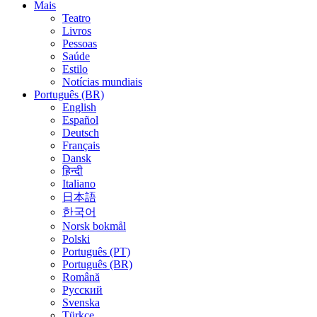
Mais
Teatro
Livros
Pessoas
Saúde
Estilo
Notícias mundiais
Português (BR)
English
Español
Deutsch
Français
Dansk
हिन्दी
Italiano
日本語
한국어
Norsk bokmål
Polski
Português (PT)
Português (BR)
Română
Русский
Svenska
Türkçe