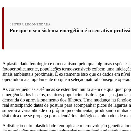
LEITURA RECOMENDADA
Por que o seu sistema energético é o seu ativo profiss
A plasticidade fenológica é o mecanismo pelo qual algumas espécies 
fotoperiodicamente, populações termossensíveis exibem uma iniciação
sinais ambientais proximais. É exatamente isso que os dados em níve
operando mais rapidamente do que a seleção natural consegue operar.
As consequências sistêmicas se estendem muito além de qualquer pop
emergência dos insetos, os picos populacionais de lagartas, as janelas 
demanda do aprovisionamento dos filhotes. Uma mudança na fenologi
real antecipando datas de postura para acompanhar picos de lagartas 
superou a variabilidade do próprio pico alimentar, produzindo ninha
sistêmica que se propaga por calendários biológicos aninhados de ma
A distinção entre plasticidade fenotípica e microevolução genética tor
de populações geneticamente inalteradas respondendo adaptativamente 