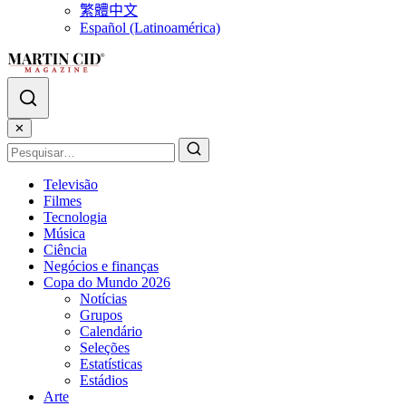
繁體中文
Español (Latinoamérica)
✕
Televisão
Filmes
Tecnologia
Música
Ciência
Negócios e finanças
Copa do Mundo 2026
Notícias
Grupos
Calendário
Seleções
Estatísticas
Estádios
Arte