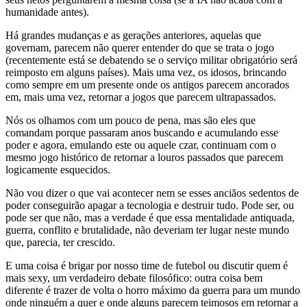
humanidade antes).
Há grandes mudanças e as gerações anteriores, aquelas que
governam, parecem não querer entender do que se trata o jogo
(recentemente está se debatendo se o serviço militar obrigatório será
reimposto em alguns países). Mais uma vez, os idosos, brincando
como sempre em um presente onde os antigos parecem ancorados
em, mais uma vez, retornar a jogos que parecem ultrapassados.
Nós os olhamos com um pouco de pena, mas são eles que
comandam porque passaram anos buscando e acumulando esse
poder e agora, emulando este ou aquele czar, continuam com o
mesmo jogo histórico de retornar a louros passados que parecem
logicamente esquecidos.
Não vou dizer o que vai acontecer nem se esses anciãos sedentos de
poder conseguirão apagar a tecnologia e destruir tudo. Pode ser, ou
pode ser que não, mas a verdade é que essa mentalidade antiquada,
guerra, conflito e brutalidade, não deveriam ter lugar neste mundo
que, parecia, ter crescido.
E uma coisa é brigar por nosso time de futebol ou discutir quem é
mais sexy, um verdadeiro debate filosófico: outra coisa bem
diferente é trazer de volta o horro máximo da guerra para um mundo
onde ninguém a quer e onde alguns parecem teimosos em retornar a