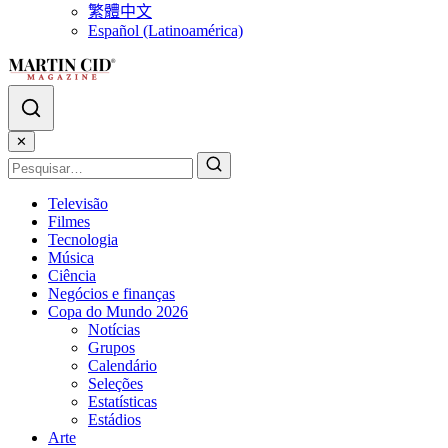
繁體中文
Español (Latinoamérica)
✕
Televisão
Filmes
Tecnologia
Música
Ciência
Negócios e finanças
Copa do Mundo 2026
Notícias
Grupos
Calendário
Seleções
Estatísticas
Estádios
Arte