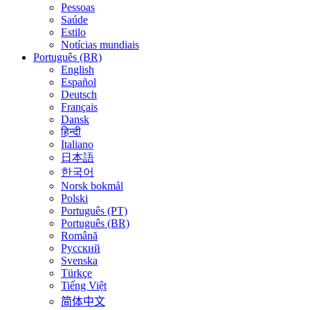
Pessoas
Saúde
Estilo
Notícias mundiais
Português (BR)
English
Español
Deutsch
Français
Dansk
हिन्दी
Italiano
日本語
한국어
Norsk bokmål
Polski
Português (PT)
Português (BR)
Română
Русский
Svenska
Türkçe
Tiếng Việt
简体中文