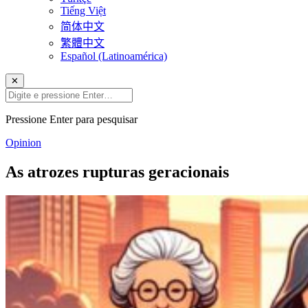
Tiếng Việt
简体中文
繁體中文
Español (Latinoamérica)
✕
Pressione Enter para pesquisar
Opinion
As atrozes rupturas geracionais