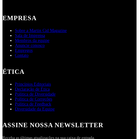
EMPRESA
Sobre a Martin Cid Magazine
Sala de Imprensa
Membros da equipe
Anuncie conosco
Empregos
Contato
ÉTICA
Princípios Editoriais
Declaração de Ética
Política de Diversidade
Política de Correções
Política de Feedback
Diversidade da Equipe
ASSINE NOSSA NEWSLETTER
Receba as últimas atualizações na sua caixa de entrada.