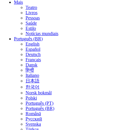
Mais
Teatro
Livros
Pessoas
Saúde
Estilo
Notícias mundiais
Português (BR)
English
Español
Deutsch
Français
Dansk
हिन्दी
Italiano
日本語
한국어
Norsk bokmål
Polski
Português (PT)
Português (BR)
Română
Русский
Svenska
Türkçe