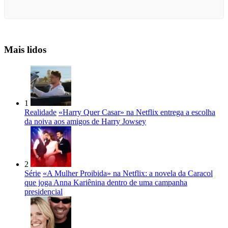
Mais lidos
1
Realidade
«Harry Quer Casar» na Netflix entrega a escolha
da noiva aos amigos de Harry Jowsey
2
Série
«A Mulher Proibida» na Netflix: a novela da Caracol
que joga Anna Kariênina dentro de uma campanha
presidencial