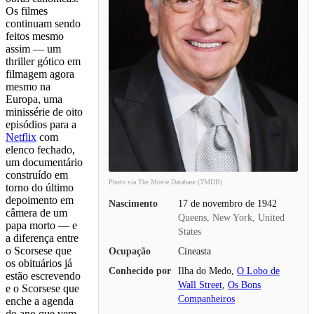
Os filmes
continuam sendo
feitos mesmo
assim — um
thriller gótico em
filmagem agora
mesmo na
Europa, uma
minissérie de oito
episódios para a
Netflix
com
elenco fechado,
um documentário
construído em
Photo via The Movie Database (TMDB)
torno do último
depoimento em
Nascimento
17 de novembro de 1942
câmera de um
Queens, New York, United
papa morto — e
States
a diferença entre
o Scorsese que
Ocupação
Cineasta
os obituários já
Conhecido por
Ilha do Medo,
O Lobo de
estão escrevendo
Wall Street
,
Os Bons
e o Scorsese que
Companheiros
enche a agenda
do ano que vem