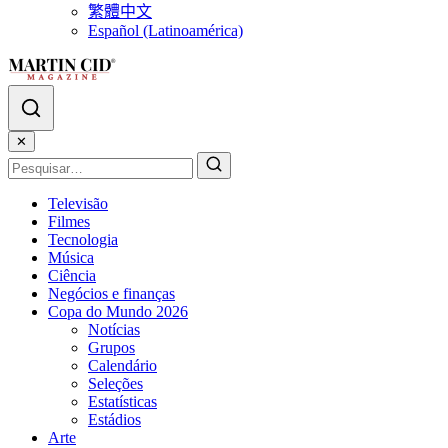
繁體中文
Español (Latinoamérica)
✕
Televisão
Filmes
Tecnologia
Música
Ciência
Negócios e finanças
Copa do Mundo 2026
Notícias
Grupos
Calendário
Seleções
Estatísticas
Estádios
Arte