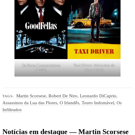
Os Bons Companheiros
Taxi Driver: Motorista de
(1990)
Táxi (1976)
Martin Scorsese
,
Robert De Niro
,
Leonardo DiCaprio
,
TAGS:
Assassinos da Lua das Flores
,
O Irlandês
,
Touro Indomável
,
Os
Infiltrados
Notícias em destaque — Martin Scorsese