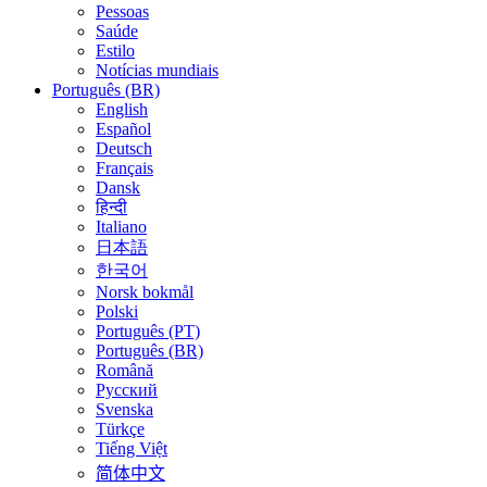
Pessoas
Saúde
Estilo
Notícias mundiais
Português (BR)
English
Español
Deutsch
Français
Dansk
हिन्दी
Italiano
日本語
한국어
Norsk bokmål
Polski
Português (PT)
Português (BR)
Română
Русский
Svenska
Türkçe
Tiếng Việt
简体中文