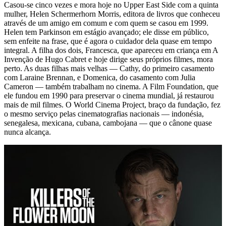
Casou-se cinco vezes e mora hoje no Upper East Side com a quinta
mulher, Helen Schermerhorn Morris, editora de livros que conheceu
através de um amigo em comum e com quem se casou em 1999.
Helen tem Parkinson em estágio avançado; ele disse em público,
sem enfeite na frase, que é agora o cuidador dela quase em tempo
integral. A filha dos dois, Francesca, que apareceu em criança em A
Invenção de Hugo Cabret e hoje dirige seus próprios filmes, mora
perto. As duas filhas mais velhas — Cathy, do primeiro casamento
com Laraine Brennan, e Domenica, do casamento com Julia
Cameron — também trabalham no cinema. A Film Foundation, que
ele fundou em 1990 para preservar o cinema mundial, já restaurou
mais de mil filmes. O World Cinema Project, braço da fundação, fez
o mesmo serviço pelas cinematografias nacionais — indonésia,
senegalesa, mexicana, cubana, cambojana — que o cânone quase
nunca alcança.