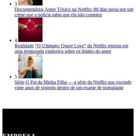
3
Documentários
Amor Tóxico na Netflix: 88 dias presa por um
crime que a polícia sabia que ela não cometeu
4
Realidade
“O Ultimato: Queer Love” da Netflix retorna em
uma temporada explosiva sobre os limites do amor
5
Série
O Pai da Minha Filha — a série da Netflix que esconde
vinte anos de segredo dentro de um exame de transplante
EMPRESA