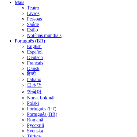
Mais
Teatro
Livros
Pessoas
Saúde
Estilo
Notícias mundiais
Português (BR)
English
Español
Deutsch
Français
Dansk
हिन्दी
Italiano
日本語
한국어
Norsk bokmål
Polski
Português (PT)
Português (BR)
Română
Русский
Svenska
Türkçe