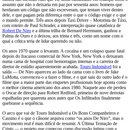
assunto que não o deixaria em paz por sessenta anos: homens que
herdaram um código que não escreveram, que tentam viver dentro
dele, e que pagam pela diferença entre o que o código exige e o que
o mundo permite. Três anos depois Taxi Driver – Motorista de Táxi,
com roteiro de Paul Schrader, a interpretação quase catatônica de
Robert De Niro
e a última trilha de Bernard Herrmann, ganhou a
Palma de Ouro e o deixou, aos trinta e três, como um nome com o
qual a crítica teria de lidar querendo ou não.
Os anos 1970 quase o levaram. A cocaína e um colapso quase fatal
depois do fracasso comercial de New York, New York o deixaram
numa cama de hospital com hemorragias internas e a carreira de
diretor de estúdio aparentemente acabada.
Touro Indomável
foi a
saída — De Niro apareceu ao lado da cama com o livro de Jake
LaMotta, convenceu-o a fazer o filme, e o que saiu do outro lado é o
filme que a maior parte das enquetes profissionais hoje aponta como
o melhor cinema americano dos anos 1980. Naquele ano ele perdeu
o Oscar de direção para Robert Redford, primeira de nove derrotas
espalhadas por quarenta anos antes que Os Infiltrados finalmente
quebrasse a sequência.
O arco que vai de Touro Indomável a Os Bons Companheiros e
Cassino é o que o cânone arquiva como “os anos De Niro”, mas o
movimento real é mais difícil de resumir. A Última Tentação de
Cristo — o projeto que começou como discussão íntima com a