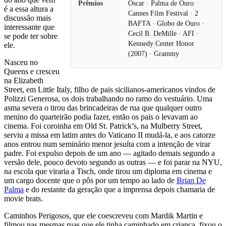
Prêmios
Oscar · Palma de Ouro ·
é a essa altura a
Cannes Film Festival · 2
discussão mais
BAFTA · Globo de Ouro ·
interessante que
Cecil B. DeMille · AFI ·
se pode ter sobre
Kennedy Center Honor
ele.
(2007) · Grammy
Nasceu no
Queens e cresceu
na Elizabeth
Street, em Little Italy, filho de pais sicilianos-americanos vindos de
Polizzi Generosa, os dois trabalhando no ramo do vestuário. Uma
asma severa o tirou das brincadeiras de rua que qualquer outro
menino do quarteirão podia fazer, então os pais o levavam ao
cinema. Foi coroinha em Old St. Patrick’s, na Mulberry Street,
serviu a missa em latim antes do Vaticano II mudá-la, e aos catorze
anos entrou num seminário menor jesuíta com a intenção de virar
padre. Foi expulso depois de um ano — agitado demais segundo a
versão dele, pouco devoto segundo as outras — e foi parar na NYU,
na escola que viraria a Tisch, onde tirou um diploma em cinema e
um cargo docente que o pôs por um tempo ao lado de
Brian De
Palma
e do restante da geração que a imprensa depois chamaria de
movie brats.
Caminhos Perigosos, que ele coescreveu com Mardik Martin e
filmou nas mesmas ruas que ele tinha caminhado em criança, fixou o