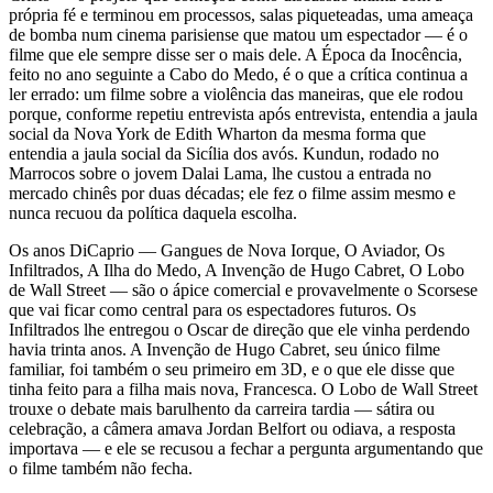
própria fé e terminou em processos, salas piqueteadas, uma ameaça
de bomba num cinema parisiense que matou um espectador — é o
filme que ele sempre disse ser o mais dele. A Época da Inocência,
feito no ano seguinte a Cabo do Medo, é o que a crítica continua a
ler errado: um filme sobre a violência das maneiras, que ele rodou
porque, conforme repetiu entrevista após entrevista, entendia a jaula
social da Nova York de Edith Wharton da mesma forma que
entendia a jaula social da Sicília dos avós. Kundun, rodado no
Marrocos sobre o jovem Dalai Lama, lhe custou a entrada no
mercado chinês por duas décadas; ele fez o filme assim mesmo e
nunca recuou da política daquela escolha.
Os anos DiCaprio — Gangues de Nova Iorque, O Aviador, Os
Infiltrados, A Ilha do Medo, A Invenção de Hugo Cabret, O Lobo
de Wall Street — são o ápice comercial e provavelmente o Scorsese
que vai ficar como central para os espectadores futuros. Os
Infiltrados lhe entregou o Oscar de direção que ele vinha perdendo
havia trinta anos. A Invenção de Hugo Cabret, seu único filme
familiar, foi também o seu primeiro em 3D, e o que ele disse que
tinha feito para a filha mais nova, Francesca. O Lobo de Wall Street
trouxe o debate mais barulhento da carreira tardia — sátira ou
celebração, a câmera amava Jordan Belfort ou odiava, a resposta
importava — e ele se recusou a fechar a pergunta argumentando que
o filme também não fecha.