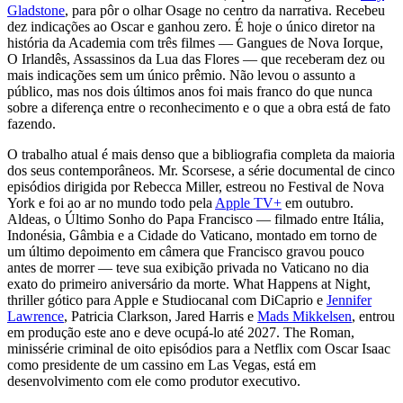
Gladstone
, para pôr o olhar Osage no centro da narrativa. Recebeu
dez indicações ao Oscar e ganhou zero. É hoje o único diretor na
história da Academia com três filmes — Gangues de Nova Iorque,
O Irlandês, Assassinos da Lua das Flores — que receberam dez ou
mais indicações sem um único prêmio. Não levou o assunto a
público, mas nos dois últimos anos foi mais franco do que nunca
sobre a diferença entre o reconhecimento e o que a obra está de fato
fazendo.
O trabalho atual é mais denso que a bibliografia completa da maioria
dos seus contemporâneos. Mr. Scorsese, a série documental de cinco
episódios dirigida por Rebecca Miller, estreou no Festival de Nova
York e foi ao ar no mundo todo pela
Apple TV+
em outubro.
Aldeas, o Último Sonho do Papa Francisco — filmado entre Itália,
Indonésia, Gâmbia e a Cidade do Vaticano, montado em torno de
um último depoimento em câmera que Francisco gravou pouco
antes de morrer — teve sua exibição privada no Vaticano no dia
exato do primeiro aniversário da morte. What Happens at Night,
thriller gótico para Apple e Studiocanal com DiCaprio e
Jennifer
Lawrence
, Patricia Clarkson, Jared Harris e
Mads Mikkelsen
, entrou
em produção este ano e deve ocupá-lo até 2027. The Roman,
minissérie criminal de oito episódios para a Netflix com Oscar Isaac
como presidente de um cassino em Las Vegas, está em
desenvolvimento com ele como produtor executivo.