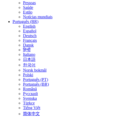
Pessoas
Saúde
Estilo
Notícias mundiais
Português (BR)
English
Español
Deutsch
Français
Dansk
हिन्दी
Italiano
日本語
한국어
Norsk bokmål
Polski
Português (PT)
Português (BR)
Română
Русский
Svenska
Türkçe
Tiếng Việt
简体中文