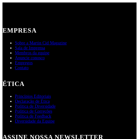
EMPRESA
Sobre a Martin Cid Magazine
Sala de Imprensa
Membros da equipe
Anuncie conosco
Empregos
Contato
ÉTICA
Princípios Editoriais
Declaração de Ética
Política de Diversidade
Política de Correções
Política de Feedback
Diversidade da Equipe
ASSINE NOSSA NEWSLETTER