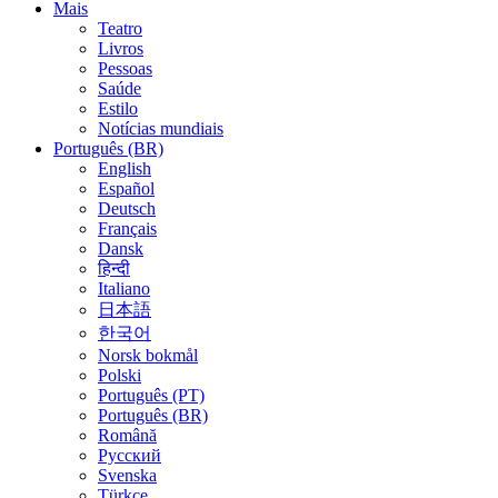
Mais
Teatro
Livros
Pessoas
Saúde
Estilo
Notícias mundiais
Português (BR)
English
Español
Deutsch
Français
Dansk
हिन्दी
Italiano
日本語
한국어
Norsk bokmål
Polski
Português (PT)
Português (BR)
Română
Русский
Svenska
Türkçe