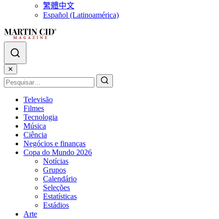
繁體中文
Español (Latinoamérica)
✕
Televisão
Filmes
Tecnologia
Música
Ciência
Negócios e finanças
Copa do Mundo 2026
Notícias
Grupos
Calendário
Seleções
Estatísticas
Estádios
Arte