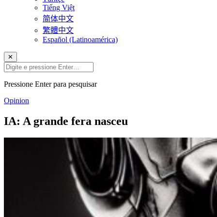
Tiếng Việt
简体中文
繁體中文
Español (Latinoamérica)
✕
Pressione Enter para pesquisar
Opinion
IA: A grande fera nasceu