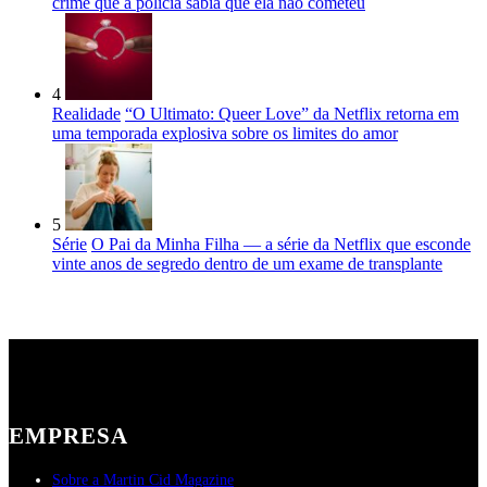
crime que a polícia sabia que ela não cometeu
4
Realidade
“O Ultimato: Queer Love” da Netflix retorna em
uma temporada explosiva sobre os limites do amor
5
Série
O Pai da Minha Filha — a série da Netflix que esconde
vinte anos de segredo dentro de um exame de transplante
EMPRESA
Sobre a Martin Cid Magazine