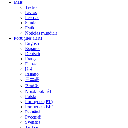
Mais
Teatro
Livros
Pessoas
Saúde
Estilo
Notícias mundiais
Português (BR)
English
Español
Deutsch
Français
Dansk
हिन्दी
Italiano
日本語
한국어
Norsk bokmål
Polski
Português (PT)
Português (BR)
Română
Русский
Svenska
Türkçe