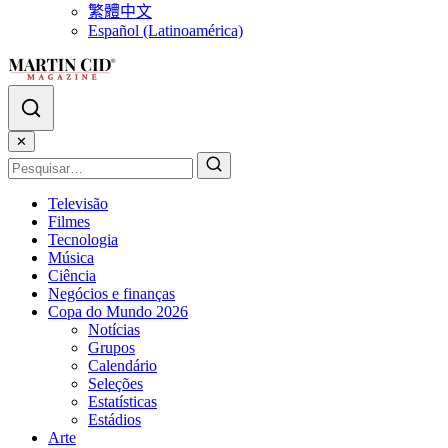
繁體中文
Español (Latinoamérica)
✕
Televisão
Filmes
Tecnologia
Música
Ciência
Negócios e finanças
Copa do Mundo 2026
Notícias
Grupos
Calendário
Seleções
Estatísticas
Estádios
Arte