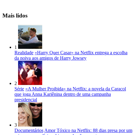
Mais lidos
1
Realidade
«Harry Quer Casar» na Netflix entrega a escolha
da noiva aos amigos de Harry Jowsey
2
Série
«A Mulher Proibida» na Netflix: a novela da Caracol
que joga Anna Kariênina dentro de uma campanha
presidencial
3
Documentários
Amor Tóxico na Netflix: 88 dias presa por um