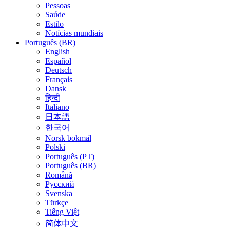
Pessoas
Saúde
Estilo
Notícias mundiais
Português (BR)
English
Español
Deutsch
Français
Dansk
हिन्दी
Italiano
日本語
한국어
Norsk bokmål
Polski
Português (PT)
Português (BR)
Română
Русский
Svenska
Türkçe
Tiếng Việt
简体中文