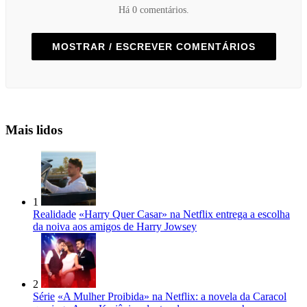
Há 0 comentários.
MOSTRAR / ESCREVER COMENTÁRIOS
Mais lidos
1
Realidade
«Harry Quer Casar» na Netflix entrega a escolha
da noiva aos amigos de Harry Jowsey
2
Série
«A Mulher Proibida» na Netflix: a novela da Caracol