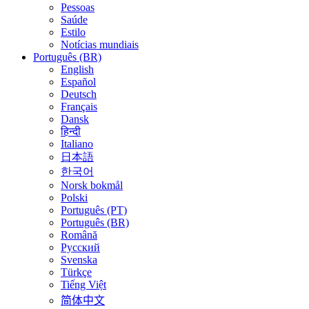
Pessoas
Saúde
Estilo
Notícias mundiais
Português (BR)
English
Español
Deutsch
Français
Dansk
हिन्दी
Italiano
日本語
한국어
Norsk bokmål
Polski
Português (PT)
Português (BR)
Română
Русский
Svenska
Türkçe
Tiếng Việt
简体中文