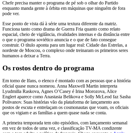
Chefe precisa manter o programa de pé sob o olhar do Partido
enquanto manda gente à órbita em máquinas que ninguém de fora
pode ver.
Esse ponto de vista dá à série uma textura diferente da matriz.
Funciona tanto como drama de Guerra Fria quanto como relato
espacial, cheio de vigilância, rivalidades internas e da distância entre
o que o programa soviético anuncia e o que de fato consegue
construir. O título aponta para um lugar real: Cidade das Estrelas, a
nordeste de Moscou, o complexo onde treinaram os primeiros seres
humanos a deixar a Terra.
Os rostos dentro do programa
Em torno de Ifans, o elenco é montado com as pessoas que a história
oficial quase nunca nomeou. Anna Maxwell Martin interpreta
Lyudmilla Raskova, Agnes O’Casey é Irina Morozova, Alice
Englert aparece como Anastasia Belikova e Solly McLeod faz Sasha
Polivanov. Suas histórias vão da plataforma de lançamento aos
postos de escuta e entrelaçam os cosmonautas que voam, os oficiais
que os vigiam e as famílias a quem quase nada se conta.
A primeira temporada tem oito episódios, com lançamento semanal
em vez de todos de uma vez, e classificação TV-MA condizente