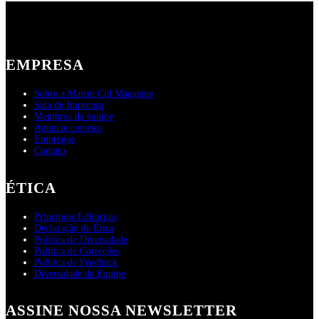
EMPRESA
Sobre a Martin Cid Magazine
Sala de Imprensa
Membros da equipe
Anuncie conosco
Empregos
Contato
ÉTICA
Princípios Editoriais
Declaração de Ética
Política de Diversidade
Política de Correções
Política de Feedback
Diversidade da Equipe
ASSINE NOSSA NEWSLETTER