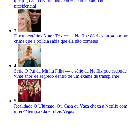
que joga Anna Kariênina dentro de uma campanha
presidencial
3
Documentários
Amor Tóxico na Netflix: 88 dias presa por um
crime que a polícia sabia que ela não cometeu
4
Série
O Pai da Minha Filha — a série da Netflix que esconde
vinte anos de segredo dentro de um exame de transplante
5
Realidade
O Ultimato: Ou Casa ou Vaza chega à Netflix com
uma 4ª temporada em Las Vegas