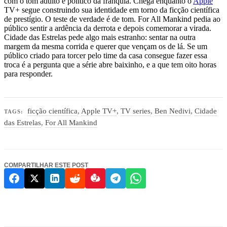
com o tom adulto e político da franquia. Chega enquanto o
Apple
TV+ segue construindo sua identidade em torno da ficção científica
de prestígio. O teste de verdade é de tom. For All Mankind pedia ao
público sentir a ardência da derrota e depois comemorar a virada.
Cidade das Estrelas pede algo mais estranho: sentar na outra
margem da mesma corrida e querer que vençam os de lá. Se um
público criado para torcer pelo time da casa consegue fazer essa
troca é a pergunta que a série abre baixinho, e a que tem oito horas
para responder.
ficção científica
,
Apple TV+
,
TV series
,
Ben Nedivi
,
Cidade
TAGS:
das Estrelas
,
For All Mankind
COMPARTILHAR ESTE POST