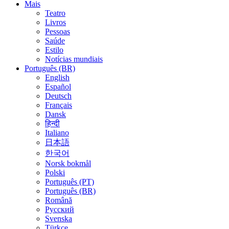
Mais
Teatro
Livros
Pessoas
Saúde
Estilo
Notícias mundiais
Português (BR)
English
Español
Deutsch
Français
Dansk
हिन्दी
Italiano
日本語
한국어
Norsk bokmål
Polski
Português (PT)
Português (BR)
Română
Русский
Svenska
Türkçe