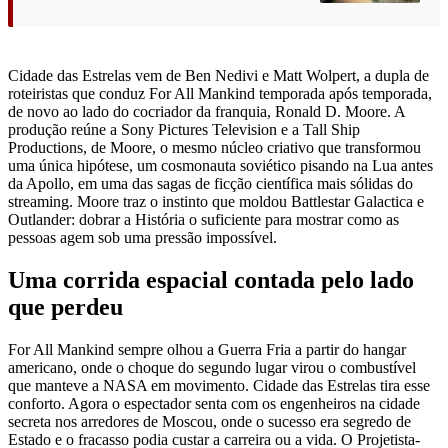
Cidade das Estrelas vem de Ben Nedivi e Matt Wolpert, a dupla de
roteiristas que conduz For All Mankind temporada após temporada,
de novo ao lado do cocriador da franquia, Ronald D. Moore. A
produção reúne a Sony Pictures Television e a Tall Ship
Productions, de Moore, o mesmo núcleo criativo que transformou
uma única hipótese, um cosmonauta soviético pisando na Lua antes
da Apollo, em uma das sagas de ficção científica mais sólidas do
streaming. Moore traz o instinto que moldou Battlestar Galactica e
Outlander: dobrar a História o suficiente para mostrar como as
pessoas agem sob uma pressão impossível.
Uma corrida espacial contada pelo lado
que perdeu
For All Mankind sempre olhou a Guerra Fria a partir do hangar
americano, onde o choque do segundo lugar virou o combustível
que manteve a NASA em movimento. Cidade das Estrelas tira esse
conforto. Agora o espectador senta com os engenheiros na cidade
secreta nos arredores de Moscou, onde o sucesso era segredo de
Estado e o fracasso podia custar a carreira ou a vida. O Projetista-