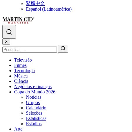
繁體中文
Español (Latinoamérica)
✕
Televisão
Filmes
Tecnologia
Música
Ciência
Negócios e finanças
Copa do Mundo 2026
Notícias
Grupos
Calendário
Seleções
Estatísticas
Estádios
Arte