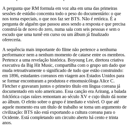
A pergunta que RM formula em voz alta em uma das primeiras
sessões de estúdio concentra todo o peso do documentário: o que
nos torna especiais, o que nos faz ser BTS. Não é retórica. É a
pergunta de alguém que passou anos sendo a resposta e que precisa
construí-la de novo do zero, numa sala com seis pessoas e sem o
escudo que uma turnê em curso ou um álbum já finalizado
ofereceria.
A sequência mais importante do filme não pertence a nenhuma
performance nem a nenhum momento de catarse entre os membros.
Pertence a uma revelação histórica. Boyoung Lee, diretora criativa
executiva da Big Hit Music, compartilha com o grupo um dado que
muda retroativamente o significado de tudo que estão construindo:
em 1896, estudantes coreanos em viagem aos Estados Unidos para
se formar encontraram a produtora e etnomusicóloga Alice C.
Fletcher e gravaram juntos o primeiro título em língua coreana já
documentado em solo americano. Essa canção era Arirang, a balada
folclórica cujas raízes remontam ao século XV e cujo título dá nome
ao álbum. O efeito sobre o grupo é imediato e visível. O que até
aquele momento era um título de trabalho se torna um argumento de
civilização: BTS não está exportando a cultura coreana para o
Ocidente. Está completando um circuito aberto há cento e trinta
anos.