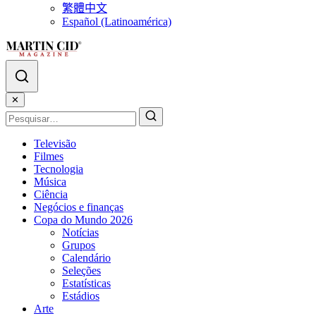
繁體中文
Español (Latinoamérica)
✕
Televisão
Filmes
Tecnologia
Música
Ciência
Negócios e finanças
Copa do Mundo 2026
Notícias
Grupos
Calendário
Seleções
Estatísticas
Estádios
Arte