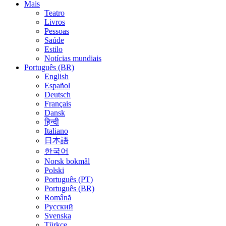
Mais
Teatro
Livros
Pessoas
Saúde
Estilo
Notícias mundiais
Português (BR)
English
Español
Deutsch
Français
Dansk
हिन्दी
Italiano
日本語
한국어
Norsk bokmål
Polski
Português (PT)
Português (BR)
Română
Русский
Svenska
Türkçe