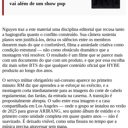
vai além de um show pop
Nguyen traz a este material uma disciplina editorial que recusa tanto
a hagiografia quanto o conflito construído. Sua câmera sustenta
planos sem justificá-los, deixa os silêncios entre os membros
durarem mais do que o confortável, filma a ansiedade criativa como
condição estrutural — não como obstáculo dramático que a
montagem virá resolver. O resultado é um filme que se parece mais
com um documento do que com um produto, e que por essa escolha
diz mais sobre BTS do que qualquer conteúdo oficial que HYBE
produziu ao longo dos anos.
O serviço militar obrigatório sul-coreano aparece no primeiro
minuto: RM diz que aprendeu a se esforçar no exército, e a
montagem corta imediatamente para as imagens do corte de cabelo
regulamentar, das fardas, da entrada na caserna. A transição é
propositalmente abrupta. O salto entre essa imagem e a casa
compartilhada em Los Angeles — onde o grupo se instalou no verão
de 2025 para gravar ARIRANG, seu quinto álbum de estúdio e o
primeiro como unidade completa em quase quatro anos — não é
suavizado. É deixado visível, como uma fissura no tempo que a
música precisa atravessar sem mapa.