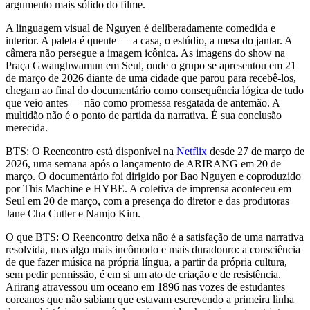
argumento mais sólido do filme.
A linguagem visual de Nguyen é deliberadamente comedida e
interior. A paleta é quente — a casa, o estúdio, a mesa do jantar. A
câmera não persegue a imagem icônica. As imagens do show na
Praça Gwanghwamun em Seul, onde o grupo se apresentou em 21
de março de 2026 diante de uma cidade que parou para recebê-los,
chegam ao final do documentário como consequência lógica de tudo
que veio antes — não como promessa resgatada de antemão. A
multidão não é o ponto de partida da narrativa. É sua conclusão
merecida.
BTS: O Reencontro está disponível na
Netflix
desde 27 de março de
2026, uma semana após o lançamento de ARIRANG em 20 de
março. O documentário foi dirigido por Bao Nguyen e coproduzido
por This Machine e HYBE. A coletiva de imprensa aconteceu em
Seul em 20 de março, com a presença do diretor e das produtoras
Jane Cha Cutler e Namjo Kim.
O que BTS: O Reencontro deixa não é a satisfação de uma narrativa
resolvida, mas algo mais incômodo e mais duradouro: a consciência
de que fazer música na própria língua, a partir da própria cultura,
sem pedir permissão, é em si um ato de criação e de resistência.
Arirang atravessou um oceano em 1896 nas vozes de estudantes
coreanos que não sabiam que estavam escrevendo a primeira linha