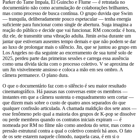
Parker do Tame Impala, El Guincho e Flume — é retratada no
documentário não como acumulação de colaborações brilhantes,
mas como processo de busca contínua. O grupo duvida que Swim
— tranquila, deliberadamente pouco espetacular — tenha energia
suficiente para funcionar como single de abertura. Suga imagina a
reação do público e decide que vai funcionar. RM concorda: é hora,
diz ele, de transmitir uma vibração adulta. Jimin avisa durante um
jantar que estiveram ausentes tempo demais e que não podem se dar
ao luxo de prolongar mais o silêncio. Jin, que se juntou ao grupo em
Los Angeles no dia seguinte ao encerramento de sua turnê solo de
2025, perdeu parte das primeiras sessões e carrega essa ausência
como uma dívida tácita com o processo coletivo. V se aproxima de
um Jin visivelmente ansioso e coloca a mão em seu ombro. A
câmera permanece. O plano dura.
O que o documentário faz com o silêncio é seu maior resultado
cinematográfico. Há pausas nas conversas entre os membros —
instantes em que a câmera sustenta o enquadramento sem cortar —
que dizem mais sobre o custo de quatro anos separados do que
qualquer confissão articulada. A chamada maldição dos sete anos —
esse fenômeno pelo qual a maioria dos grupos de K-pop se dissolve
ou perde membros quando os contratos iniciais expiram — é
nomeada por RM no filme não como anedota do setor, mas como a
pressão estrutural contra a qual o coletivo constrói há anos. O fato
de os sete estarem naquele cômodo, naquela casa, é em si o