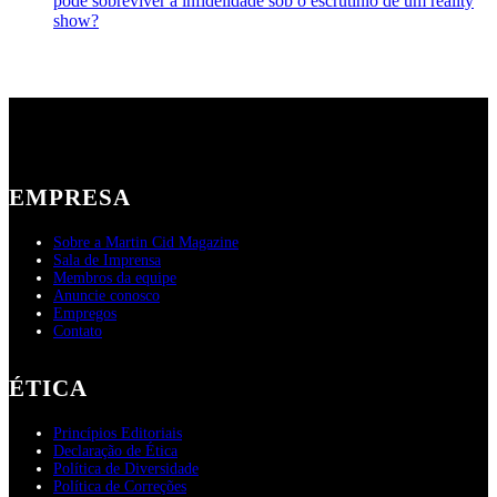
pode sobreviver à infidelidade sob o escrutínio de um reality
show?
EMPRESA
Sobre a Martin Cid Magazine
Sala de Imprensa
Membros da equipe
Anuncie conosco
Empregos
Contato
ÉTICA
Princípios Editoriais
Declaração de Ética
Política de Diversidade
Política de Correções