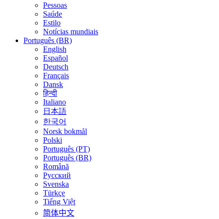
Pessoas
Saúde
Estilo
Notícias mundiais
Português (BR)
English
Español
Deutsch
Français
Dansk
हिन्दी
Italiano
日本語
한국어
Norsk bokmål
Polski
Português (PT)
Português (BR)
Română
Русский
Svenska
Türkçe
Tiếng Việt
简体中文