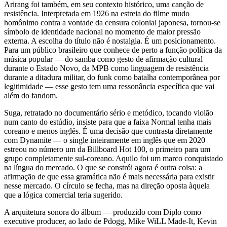
Arirang foi também, em seu contexto histórico, uma canção de
resistência. Interpretada em 1926 na estreia do filme mudo
homônimo contra a vontade da censura colonial japonesa, tornou-se
símbolo de identidade nacional no momento de maior pressão
externa. A escolha do título não é nostalgia. É um posicionamento.
Para um público brasileiro que conhece de perto a função política da
música popular — do samba como gesto de afirmação cultural
durante o Estado Novo, da MPB como linguagem de resistência
durante a ditadura militar, do funk como batalha contemporânea por
legitimidade — esse gesto tem uma ressonância específica que vai
além do fandom.
Suga, retratado no documentário sério e metódico, tocando violão
num canto do estúdio, insiste para que a faixa Normal tenha mais
coreano e menos inglês. É uma decisão que contrasta diretamente
com Dynamite — o single inteiramente em inglês que em 2020
estreou no número um da Billboard Hot 100, o primeiro para um
grupo completamente sul-coreano. Aquilo foi um marco conquistado
na língua do mercado. O que se constrói agora é outra coisa: a
afirmação de que essa gramática não é mais necessária para existir
nesse mercado. O círculo se fecha, mas na direção oposta àquela
que a lógica comercial teria sugerido.
A arquitetura sonora do álbum — produzido com Diplo como
executive producer, ao lado de Pdogg, Mike WiLL Made-It, Kevin