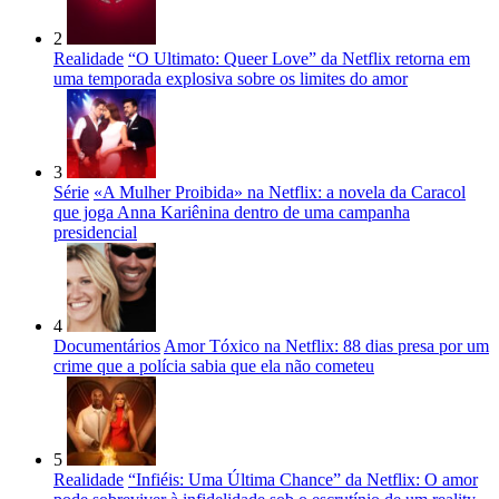
2
Realidade
“O Ultimato: Queer Love” da Netflix retorna em
uma temporada explosiva sobre os limites do amor
3
Série
«A Mulher Proibida» na Netflix: a novela da Caracol
que joga Anna Kariênina dentro de uma campanha
presidencial
4
Documentários
Amor Tóxico na Netflix: 88 dias presa por um
crime que a polícia sabia que ela não cometeu
5
Realidade
“Infiéis: Uma Última Chance” da Netflix: O amor