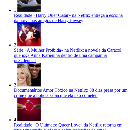
1
Realidade
«Harry Quer Casar» na Netflix entrega a escolha
da noiva aos amigos de Harry Jowsey
2
Série
«A Mulher Proibida» na Netflix: a novela da Caracol
que joga Anna Kariênina dentro de uma campanha
presidencial
3
Documentários
Amor Tóxico na Netflix: 88 dias presa por um
crime que a polícia sabia que ela não cometeu
4
Realidade
“O Ultimato: Queer Love” da Netflix retorna em