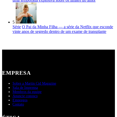
uma temporada explosiva sobre os limites do amor
5
Série
O Pai da Minha Filha — a série da Netflix que esconde
vinte anos de segredo dentro de um exame de transplante
EMPRESA
Sobre a Martin Cid Magazine
Sala de Imprensa
Membros da equipe
Anuncie conosco
Empregos
Contato