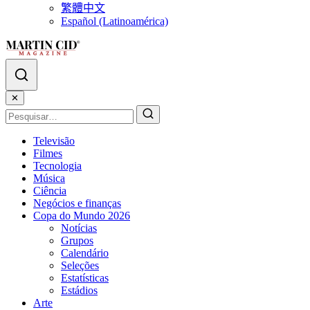
繁體中文
Español (Latinoamérica)
✕
Televisão
Filmes
Tecnologia
Música
Ciência
Negócios e finanças
Copa do Mundo 2026
Notícias
Grupos
Calendário
Seleções
Estatísticas
Estádios
Arte