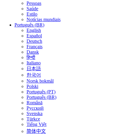
Pessoas
Saúde
Estilo
Notícias mundiais
Português (BR)
English
Español
Deutsch
Français
Dansk
हिन्दी
Italiano
日本語
한국어
Norsk bokmål
Polski
Português (PT)
Português (BR)
Română
Русский
Svenska
Türkçe
Tiếng Việt
简体中文