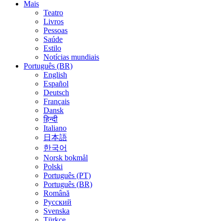
Mais
Teatro
Livros
Pessoas
Saúde
Estilo
Notícias mundiais
Português (BR)
English
Español
Deutsch
Français
Dansk
हिन्दी
Italiano
日本語
한국어
Norsk bokmål
Polski
Português (PT)
Português (BR)
Română
Русский
Svenska
Türkçe