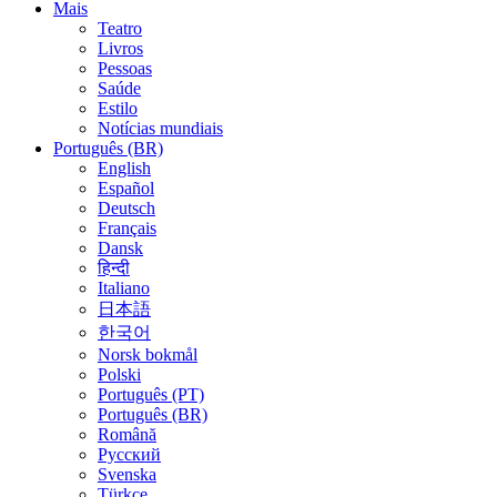
Mais
Teatro
Livros
Pessoas
Saúde
Estilo
Notícias mundiais
Português (BR)
English
Español
Deutsch
Français
Dansk
हिन्दी
Italiano
日本語
한국어
Norsk bokmål
Polski
Português (PT)
Português (BR)
Română
Русский
Svenska
Türkçe