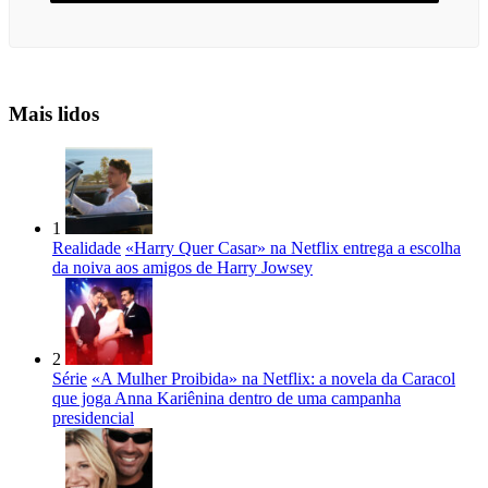
Mais lidos
1
Realidade
«Harry Quer Casar» na Netflix entrega a escolha
da noiva aos amigos de Harry Jowsey
2
Série
«A Mulher Proibida» na Netflix: a novela da Caracol
que joga Anna Kariênina dentro de uma campanha
presidencial