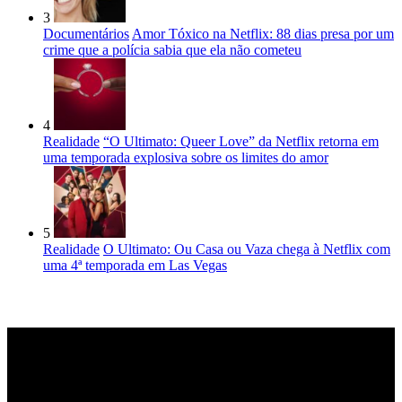
3
Documentários
Amor Tóxico na Netflix: 88 dias presa por um
crime que a polícia sabia que ela não cometeu
4
Realidade
“O Ultimato: Queer Love” da Netflix retorna em
uma temporada explosiva sobre os limites do amor
5
Realidade
O Ultimato: Ou Casa ou Vaza chega à Netflix com
uma 4ª temporada em Las Vegas