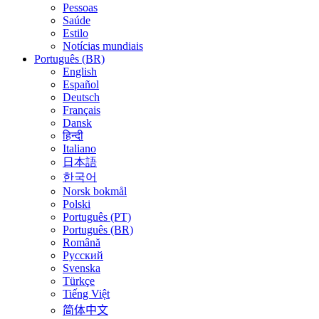
Pessoas
Saúde
Estilo
Notícias mundiais
Português (BR)
English
Español
Deutsch
Français
Dansk
हिन्दी
Italiano
日本語
한국어
Norsk bokmål
Polski
Português (PT)
Português (BR)
Română
Русский
Svenska
Türkçe
Tiếng Việt
简体中文