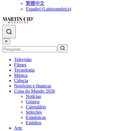
繁體中文
Español (Latinoamérica)
✕
Televisão
Filmes
Tecnologia
Música
Ciência
Negócios e finanças
Copa do Mundo 2026
Notícias
Grupos
Calendário
Seleções
Estatísticas
Estádios
Arte