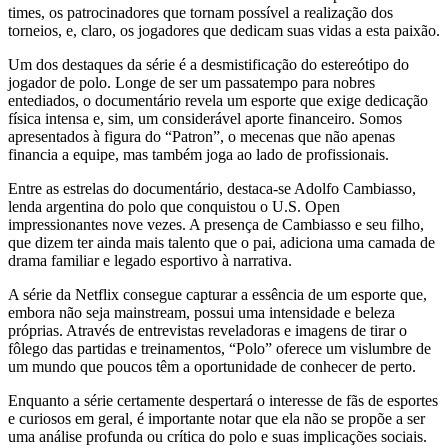
times, os patrocinadores que tornam possível a realização dos
torneios, e, claro, os jogadores que dedicam suas vidas a esta paixão.
Um dos destaques da série é a desmistificação do estereótipo do
jogador de polo. Longe de ser um passatempo para nobres
entediados, o documentário revela um esporte que exige dedicação
física intensa e, sim, um considerável aporte financeiro. Somos
apresentados à figura do “Patron”, o mecenas que não apenas
financia a equipe, mas também joga ao lado de profissionais.
Entre as estrelas do documentário, destaca-se Adolfo Cambiasso,
lenda argentina do polo que conquistou o U.S. Open
impressionantes nove vezes. A presença de Cambiasso e seu filho,
que dizem ter ainda mais talento que o pai, adiciona uma camada de
drama familiar e legado esportivo à narrativa.
A série da Netflix consegue capturar a essência de um esporte que,
embora não seja mainstream, possui uma intensidade e beleza
próprias. Através de entrevistas reveladoras e imagens de tirar o
fôlego das partidas e treinamentos, “Polo” oferece um vislumbre de
um mundo que poucos têm a oportunidade de conhecer de perto.
Enquanto a série certamente despertará o interesse de fãs de esportes
e curiosos em geral, é importante notar que ela não se propõe a ser
uma análise profunda ou crítica do polo e suas implicações sociais.