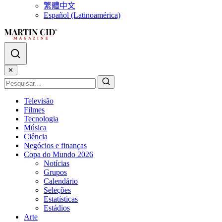
繁體中文
Español (Latinoamérica)
✕
Televisão
Filmes
Tecnologia
Música
Ciência
Negócios e finanças
Copa do Mundo 2026
Notícias
Grupos
Calendário
Seleções
Estatísticas
Estádios
Arte