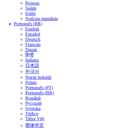
Pessoas
Saúde
Estilo
Notícias mundiais
Português (BR)
English
Español
Deutsch
Français
Dansk
हिन्दी
Italiano
日本語
한국어
Norsk bokmål
Polski
Português (PT)
Português (BR)
Română
Русский
Svenska
Türkçe
Tiếng Việt
简体中文