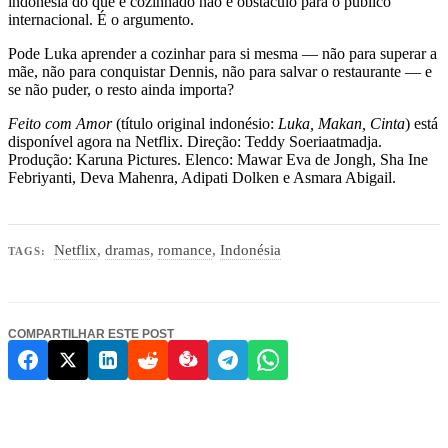
indonésia do que é cozinhado não é obstáculo para o público
internacional. É o argumento.
Pode Luka aprender a cozinhar para si mesma — não para superar a
mãe, não para conquistar Dennis, não para salvar o restaurante — e
se não puder, o resto ainda importa?
Feito com Amor
(título original indonésio:
Luka, Makan, Cinta
) está
disponível agora na Netflix. Direção: Teddy Soeriaatmadja.
Produção: Karuna Pictures. Elenco: Mawar Eva de Jongh, Sha Ine
Febriyanti, Deva Mahenra, Adipati Dolken e Asmara Abigail.
Netflix
,
dramas
,
romance
,
Indonésia
TAGS:
COMPARTILHAR ESTE POST