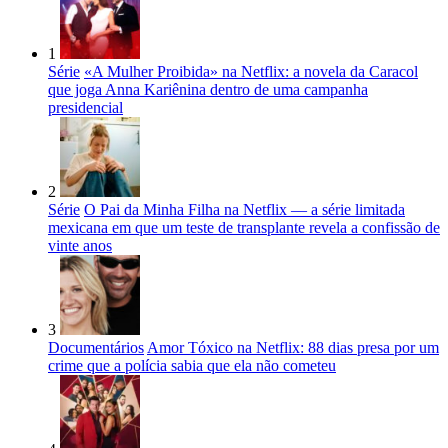
1
Série
«A Mulher Proibida» na Netflix: a novela da Caracol
que joga Anna Kariênina dentro de uma campanha
presidencial
2
Série
O Pai da Minha Filha na Netflix — a série limitada
mexicana em que um teste de transplante revela a confissão de
vinte anos
3
Documentários
Amor Tóxico na Netflix: 88 dias presa por um
crime que a polícia sabia que ela não cometeu