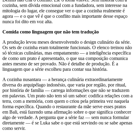
cozinha, sem dívida emocional com a fundadora, sem interesse na
mitologia do lugar, ele consegue ver o que a cozinha realmente é
agora — e o que vê é que o conflito mais importante desse espaço
nunca foi dito em voz alta.
Comida como linguagem que não tem tradução
A produção levou meses desenvolvendo o design culinário da série.
Os sets de cozinha eram totalmente funcionais. O elenco treinou não
só técnicas culinárias, mas empatamento — a inteligência específica
de como um prato é apresentado, o que sua composição comunica
antes mesmo de ser provado. Não é detalhe de produção. É a
linguagem que a série escolheu para contar sua história.
A cozinha nusantara — a herança culinária extraordinariamente
diversa do arquipélago indonésio, que varia por região, por ritual,
por história de família — carrega informações que não se traduzem
em palavras. Um prato não tem só um sabor: codifica relações com a
terra, com a memória, com quem o criou pela primeira vez naquela
forma específica. Quando o restaurante da mãe serve esses pratos
em Bali, está fazendo uma afirmação sobre o que significa conhecer
algo de verdade. A pergunta que a série faz — sem nunca formular
diretamente — é se Luka sabe o que está servindo ou se sabe apenas
como servir.