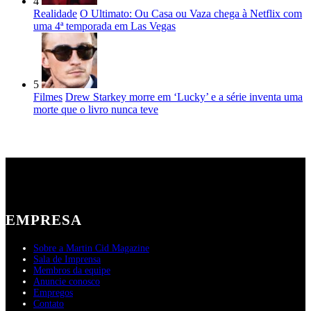
4
Realidade
O Ultimato: Ou Casa ou Vaza chega à Netflix com
uma 4ª temporada em Las Vegas
5
Filmes
Drew Starkey morre em ‘Lucky’ e a série inventa uma
morte que o livro nunca teve
EMPRESA
Sobre a Martin Cid Magazine
Sala de Imprensa
Membros da equipe
Anuncie conosco
Empregos
Contato