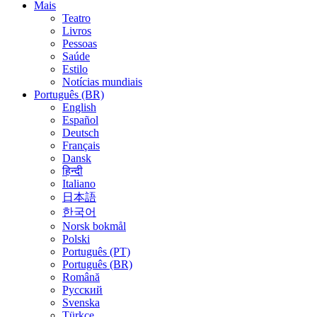
Mais
Teatro
Livros
Pessoas
Saúde
Estilo
Notícias mundiais
Português (BR)
English
Español
Deutsch
Français
Dansk
हिन्दी
Italiano
日本語
한국어
Norsk bokmål
Polski
Português (PT)
Português (BR)
Română
Русский
Svenska
Türkçe