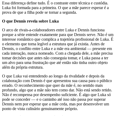
Essa diferença define tudo. É o contraste entre técnica e custódia.
Luka foi formada para a primeira. O que a mãe parece esperar é a
prova de que a filha pode se tornar a segunda.
O que Dennis revela sobre Luka
O arco de rivais-a-colaboradores entre Luka e Dennis funciona
porque a série entende exatamente para que Dennis serve. Não é um
interesse romântico que complica a trajetória profissional de Luka. É
o elemento que torna legível a estrutura que já existia. Antes de
Dennis, o conflito entre Luka e a mãe era ambiental — presente em
cada interação, nunca nomeado. Com a chegada dele, a mãe precisa
tomar decisões que antes não conseguia tomar, e Luka passa a ter
um alvo para uma frustração que até então não tinha outro objeto
além da própria estrutura.
O que Luka vai entendendo ao longo da rivalidade e depois da
colaboração com Dennis é que apresentou sua causa para o público
errado. O reconhecimento que quer da mãe é, no sentido mais
profundo, algo que a mãe não tem como dar. Não está sendo retido.
Não é recompensa por desempenho suficiente. É algo que Luka só
pode se conceder — e o caminho até isso não passa por superar
Dennis nem por esperar que a mãe ceda, mas por desenvolver um
ponto de vista culinário genuinamente próprio.