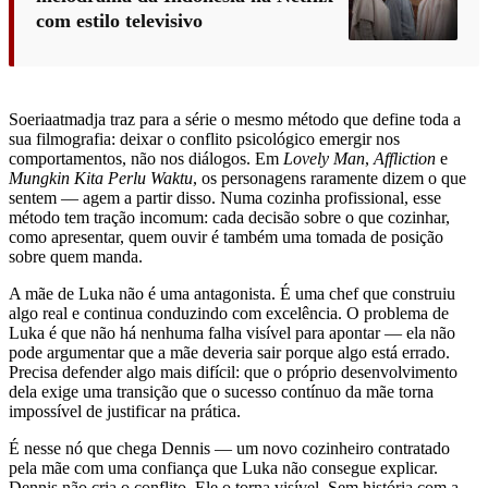
com estilo televisivo
Soeriaatmadja traz para a série o mesmo método que define toda a
sua filmografia: deixar o conflito psicológico emergir nos
comportamentos, não nos diálogos. Em
Lovely Man
,
Affliction
e
Mungkin Kita Perlu Waktu
, os personagens raramente dizem o que
sentem — agem a partir disso. Numa cozinha profissional, esse
método tem tração incomum: cada decisão sobre o que cozinhar,
como apresentar, quem ouvir é também uma tomada de posição
sobre quem manda.
A mãe de Luka não é uma antagonista. É uma chef que construiu
algo real e continua conduzindo com excelência. O problema de
Luka é que não há nenhuma falha visível para apontar — ela não
pode argumentar que a mãe deveria sair porque algo está errado.
Precisa defender algo mais difícil: que o próprio desenvolvimento
dela exige uma transição que o sucesso contínuo da mãe torna
impossível de justificar na prática.
É nesse nó que chega Dennis — um novo cozinheiro contratado
pela mãe com uma confiança que Luka não consegue explicar.
Dennis não cria o conflito. Ele o torna visível. Sem história com a