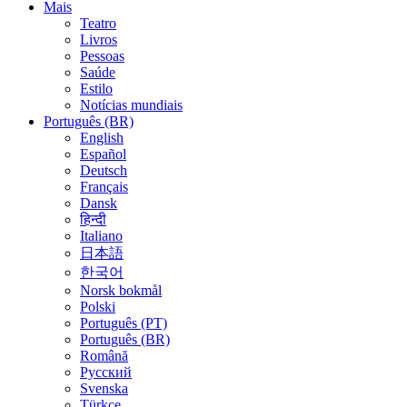
Mais
Teatro
Livros
Pessoas
Saúde
Estilo
Notícias mundiais
Português (BR)
English
Español
Deutsch
Français
Dansk
हिन्दी
Italiano
日本語
한국어
Norsk bokmål
Polski
Português (PT)
Português (BR)
Română
Русский
Svenska
Türkçe