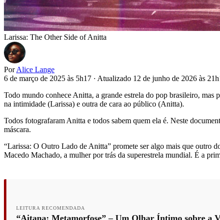
Larissa: The Other Side of Anitta
Por
Alice Lange
6 de março de 2025 às 5h17
·
Atualizado 12 de junho de 2026 às 21
Todo mundo conhece Anitta, a grande estrela do pop brasileiro, mas 
na intimidade (Larissa) e outra de cara ao público (Anitta).
Todos fotografaram Anitta e todos sabem quem ela é. Neste documentár
máscara.
“Larissa: O Outro Lado de Anitta” promete ser algo mais que outro d
Macedo Machado, a mulher por trás da superestrela mundial. É a primei
LEITURA RECOMENDADA
“Aitana: Metamorfose” – Um Olhar Íntimo sobre a V