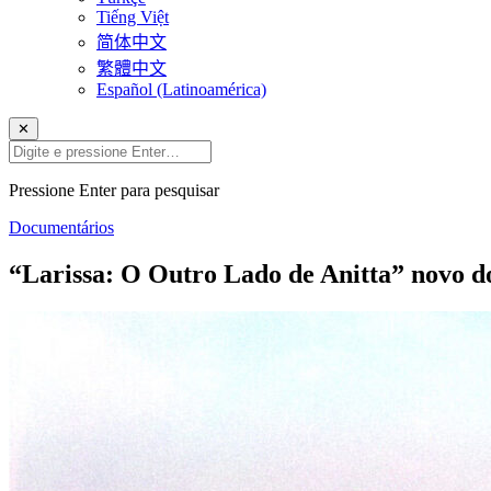
Tiếng Việt
简体中文
繁體中文
Español (Latinoamérica)
✕
Pressione Enter para pesquisar
Documentários
“Larissa: O Outro Lado de Anitta” novo doc