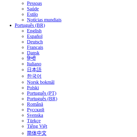
Pessoas
Saúde
Estilo
Notícias mundiais
Português (BR)
English
Español
Deutsch
Français
Dansk
हिन्दी
Italiano
日本語
한국어
Norsk bokmål
Polski
Português (PT)
Português (BR)
Română
Русский
Svenska
Türkçe
Tiếng Việt
简体中文