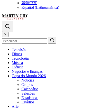
繁體中文
Español (Latinoamérica)
✕
Televisão
Filmes
Tecnologia
Música
Ciência
Negócios e finanças
Copa do Mundo 2026
Notícias
Grupos
Calendário
Seleções
Estatísticas
Estádios
Arte