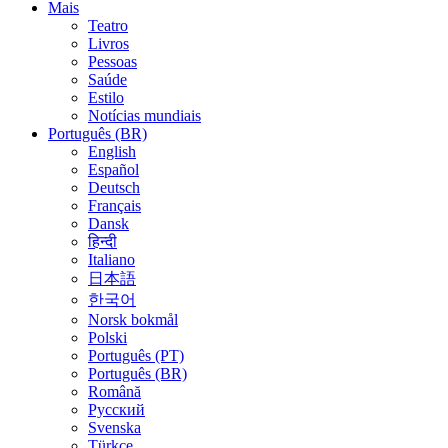
Mais
Teatro
Livros
Pessoas
Saúde
Estilo
Notícias mundiais
Português (BR)
English
Español
Deutsch
Français
Dansk
हिन्दी
Italiano
日本語
한국어
Norsk bokmål
Polski
Português (PT)
Português (BR)
Română
Русский
Svenska
Türkçe