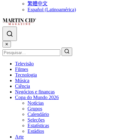
繁體中文
Español (Latinoamérica)
✕
Televisão
Filmes
Tecnologia
Música
Ciência
Negócios e finanças
Copa do Mundo 2026
Notícias
Grupos
Calendário
Seleções
Estatísticas
Estádios
Arte