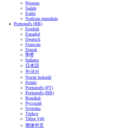
Pessoas
Saúde
Estilo
Notícias mundiais
Português (BR)
English
Español
Deutsch
Français
Dansk
हिन्दी
Italiano
日本語
한국어
Norsk bokmål
Polski
Português (PT)
Português (BR)
Română
Русский
Svenska
Türkçe
Tiếng Việt
简体中文