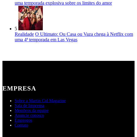
uma temporada explosiva sobre os limites do amor
5
Realidade
O Ultimato: Ou Casa ou Vaza chega à Netflix com
uma 4ª temporada em Las Vegas
EMPRESA
Sobre a Martin Cid Magazine
Sala de Imprensa
Membros da equipe
Anuncie conosco
Empregos
Contato