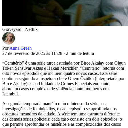
Graveyard - Netflix
Por
Anna Green
27 de fevereiro de 2025 às 11h28
·
2 min de leitura
“Cemitério” é uma série turca estrelada por Birce Akalay com Olgun
Toker, Şehsuvar Aktaş e Hakan Meriçliler. “Cemitério” retorna com
oito novos episódios que incluem quatro novos casos. Esta série
continua seguindo a inspetora-chefe Önem Özülkü (interpretada por
Birce Akalay) e sua Unidade de Crimes Especiais enquanto
abordam casos complexos de violência contra mulheres em
Istambul.
A segunda temporada mantém o foco intenso da série nas
investigações de feminicídios, e cada episódio se aprofunda nos
obscuros meandros da cidade. A série tem uma estrutura diferente
das demais séries policiais: cada caso consiste em dois episódios, o
que permite aprofundar os mistérios e as complexidades dos casos