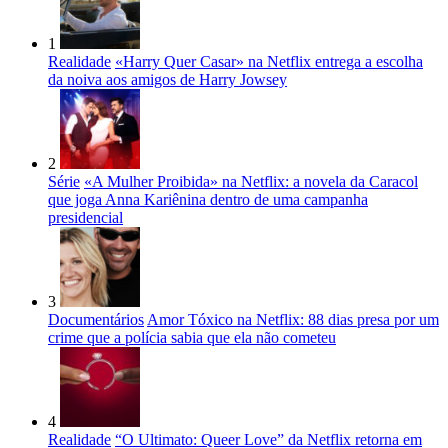
1
Realidade
«Harry Quer Casar» na Netflix entrega a escolha
da noiva aos amigos de Harry Jowsey
2
Série
«A Mulher Proibida» na Netflix: a novela da Caracol
que joga Anna Kariênina dentro de uma campanha
presidencial
3
Documentários
Amor Tóxico na Netflix: 88 dias presa por um
crime que a polícia sabia que ela não cometeu
4
Realidade
“O Ultimato: Queer Love” da Netflix retorna em