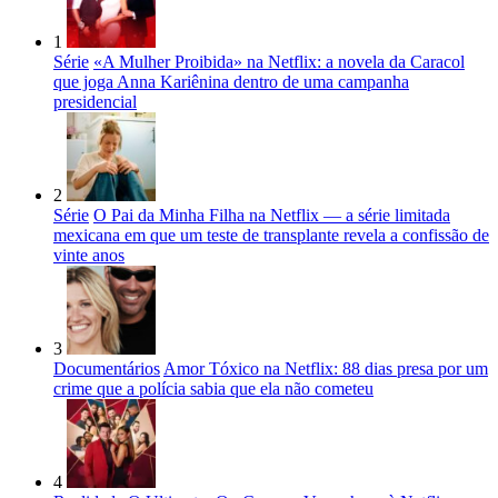
1
Série
«A Mulher Proibida» na Netflix: a novela da Caracol
que joga Anna Kariênina dentro de uma campanha
presidencial
2
Série
O Pai da Minha Filha na Netflix — a série limitada
mexicana em que um teste de transplante revela a confissão de
vinte anos
3
Documentários
Amor Tóxico na Netflix: 88 dias presa por um
crime que a polícia sabia que ela não cometeu
4