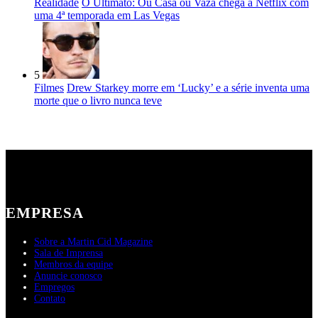
Realidade
O Ultimato: Ou Casa ou Vaza chega à Netflix com
uma 4ª temporada em Las Vegas
5
Filmes
Drew Starkey morre em ‘Lucky’ e a série inventa uma
morte que o livro nunca teve
EMPRESA
Sobre a Martin Cid Magazine
Sala de Imprensa
Membros da equipe
Anuncie conosco
Empregos
Contato