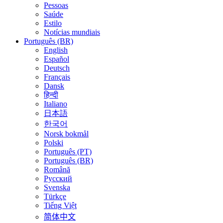
Pessoas
Saúde
Estilo
Notícias mundiais
Português (BR)
English
Español
Deutsch
Français
Dansk
हिन्दी
Italiano
日本語
한국어
Norsk bokmål
Polski
Português (PT)
Português (BR)
Română
Русский
Svenska
Türkçe
Tiếng Việt
简体中文