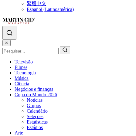
繁體中文
Español (Latinoamérica)
✕
Televisão
Filmes
Tecnologia
Música
Ciência
Negócios e finanças
Copa do Mundo 2026
Notícias
Grupos
Calendário
Seleções
Estatísticas
Estádios
Arte