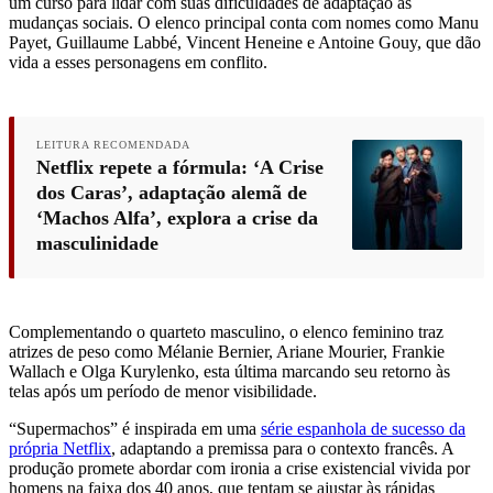
um curso para lidar com suas dificuldades de adaptação às
mudanças sociais. O elenco principal conta com nomes como Manu
Payet, Guillaume Labbé, Vincent Heneine e Antoine Gouy, que dão
vida a esses personagens em conflito.
LEITURA RECOMENDADA
Netflix repete a fórmula: ‘A Crise
dos Caras’, adaptação alemã de
‘Machos Alfa’, explora a crise da
masculinidade
Complementando o quarteto masculino, o elenco feminino traz
atrizes de peso como Mélanie Bernier, Ariane Mourier, Frankie
Wallach e Olga Kurylenko, esta última marcando seu retorno às
telas após um período de menor visibilidade.
“Supermachos” é inspirada em uma
série espanhola de sucesso da
própria Netflix
, adaptando a premissa para o contexto francês. A
produção promete abordar com ironia a crise existencial vivida por
homens na faixa dos 40 anos, que tentam se ajustar às rápidas