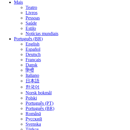
Mais
Teatro
Livros
Pessoas
Saúde
Estilo
Notícias mundiais
Português (BR)
English
Español
Deutsch
Français
Dansk
हिन्दी
Italiano
日本語
한국어
Norsk bokmål
Polski
Português (PT)
Português (BR)
Română
Русский
Svenska
Türkçe