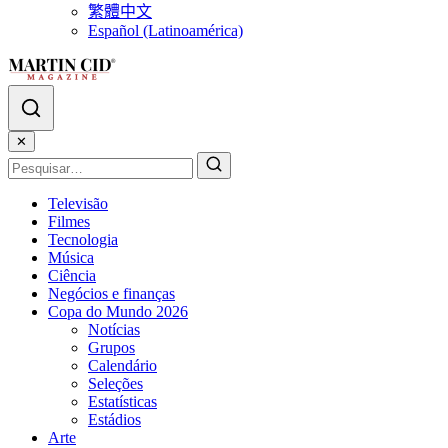
繁體中文
Español (Latinoamérica)
✕
Televisão
Filmes
Tecnologia
Música
Ciência
Negócios e finanças
Copa do Mundo 2026
Notícias
Grupos
Calendário
Seleções
Estatísticas
Estádios
Arte