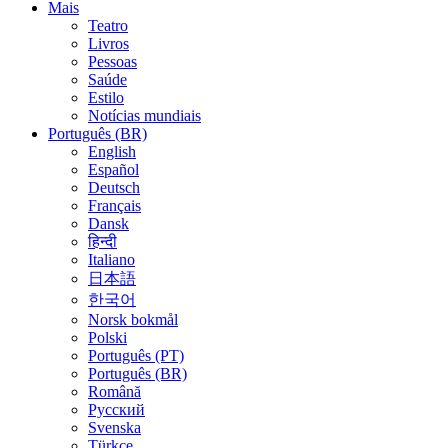
Mais
Teatro
Livros
Pessoas
Saúde
Estilo
Notícias mundiais
Português (BR)
English
Español
Deutsch
Français
Dansk
हिन्दी
Italiano
日本語
한국어
Norsk bokmål
Polski
Português (PT)
Português (BR)
Română
Русский
Svenska
Türkçe