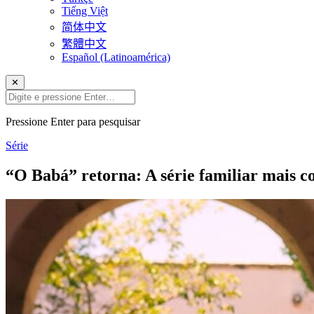
Tiếng Việt
简体中文
繁體中文
Español (Latinoamérica)
✕
Pressione Enter para pesquisar
Série
“O Babá” retorna: A série familiar mais c