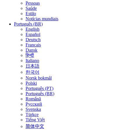
Pessoas
Saúde
Estilo
Notícias mundiais
Português (BR)
English
Español
Deutsch
Français
Dansk
हिन्दी
Italiano
日本語
한국어
Norsk bokmål
Polski
Português (PT)
Português (BR)
Română
Русский
Svenska
Türkçe
Tiếng Việt
简体中文