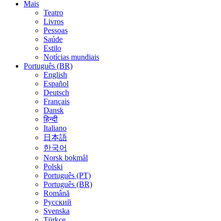
Mais
Teatro
Livros
Pessoas
Saúde
Estilo
Notícias mundiais
Português (BR)
English
Español
Deutsch
Français
Dansk
हिन्दी
Italiano
日本語
한국어
Norsk bokmål
Polski
Português (PT)
Português (BR)
Română
Русский
Svenska
Türkçe