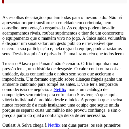
As escolhas de criação apontam todas para o mesmo lado. Não há
apresentador que transforme a crueldade em cerimônia, nem
conselho, nem votação organizada. As equipes podem invadir
acampamentos rivais, roubar suprimentos e tirar de um concorrente
o equipamento que o mantém vivo no jogo. A única saída voluntária
é disparar um sinalizador: um gesto público e irreversível que
encerra a sua participação e, pela regra da equipe, pode arrastar os
seus. Desistir aqui não é privado. É uma luz no céu que todos leem.
Trocar o Alasca por Panamá não é cenário. O frio impunha uma
pressão lenta, uma história de desgaste. O calor conta outra coisa:
umidade, água contaminada e noites sem sono que aceleram a
impaciência. Um formato erguido sobre alianças frágeis ganha um
ambiente calibrado para rompê-las antes. E vale ler a temporada
como decisão de negócio: a
Netflix
monta um catálogo de
competições sem roteiro para enfrentar o Survivor, só que aqui a
vitória individual é proibida desde o início. A pergunta que a selva
nunca responde é a mais instigante: uma equipe que segue unida
porque se separar custa um milhão não provou confiança, e sim o
preço a partir do qual a confiança deixa de ser necessária.
Outlast: A Selva chega à
Netflix
em duas partes: os seis primeiros