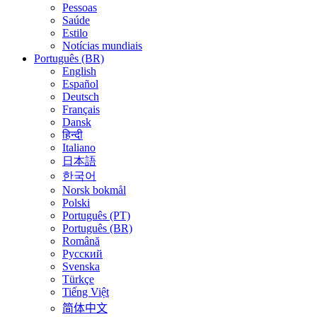
Pessoas
Saúde
Estilo
Notícias mundiais
Português (BR)
English
Español
Deutsch
Français
Dansk
हिन्दी
Italiano
日本語
한국어
Norsk bokmål
Polski
Português (PT)
Português (BR)
Română
Русский
Svenska
Türkçe
Tiếng Việt
简体中文