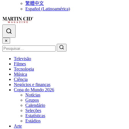
繁體中文
Español (Latinoamérica)
✕
Televisão
Filmes
Tecnologia
Música
Ciência
Negócios e finanças
Copa do Mundo 2026
Notícias
Grupos
Calendário
Seleções
Estatísticas
Estádios
Arte