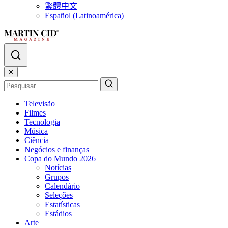
繁體中文
Español (Latinoamérica)
✕
Televisão
Filmes
Tecnologia
Música
Ciência
Negócios e finanças
Copa do Mundo 2026
Notícias
Grupos
Calendário
Seleções
Estatísticas
Estádios
Arte