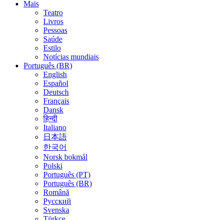
Mais
Teatro
Livros
Pessoas
Saúde
Estilo
Notícias mundiais
Português (BR)
English
Español
Deutsch
Français
Dansk
हिन्दी
Italiano
日本語
한국어
Norsk bokmål
Polski
Português (PT)
Português (BR)
Română
Русский
Svenska
Türkçe