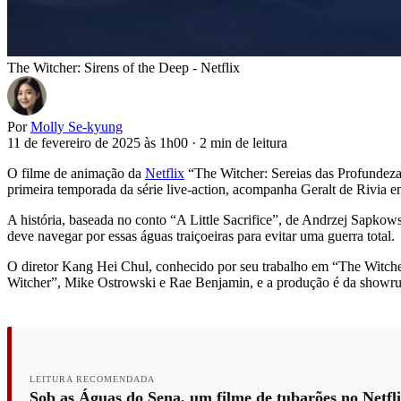
The Witcher: Sirens of the Deep - Netflix
Por
Molly Se-kyung
11 de fevereiro de 2025 às 1h00
·
2 min de leitura
O filme de animação da
Netflix
“The Witcher: Sereias das Profundezas
primeira temporada da série live-action, acompanha Geralt de Rivia en
A história, baseada no conto “A Little Sacrifice”, de Andrzej Sapkow
deve navegar por essas águas traiçoeiras para evitar uma guerra total.
O diretor Kang Hei Chul, conhecido por seu trabalho em “The Witcher:
Witcher”, Mike Ostrowski e Rae Benjamin, e a produção é da showrun
LEITURA RECOMENDADA
Sob as Águas do Sena, um filme de tubarões no Netfl