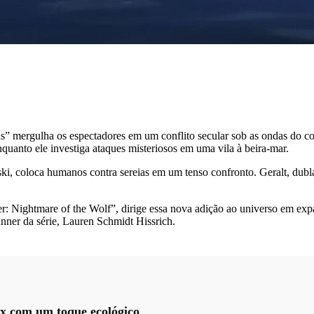
” mergulha os espectadores em um conflito secular sob as ondas do con
quanto ele investiga ataques misteriosos em uma vila à beira-mar.
ski, coloca humanos contra sereias em um tenso confronto. Geralt, dub
 Nightmare of the Wolf”, dirige essa nova adição ao universo em expans
ner da série, Lauren Schmidt Hissrich.
ix com um toque ecológico