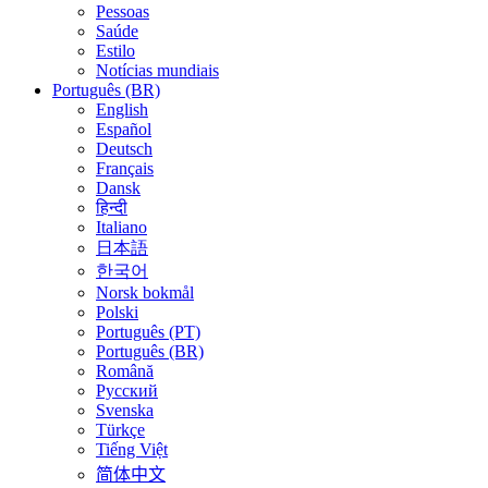
Pessoas
Saúde
Estilo
Notícias mundiais
Português (BR)
English
Español
Deutsch
Français
Dansk
हिन्दी
Italiano
日本語
한국어
Norsk bokmål
Polski
Português (PT)
Português (BR)
Română
Русский
Svenska
Türkçe
Tiếng Việt
简体中文