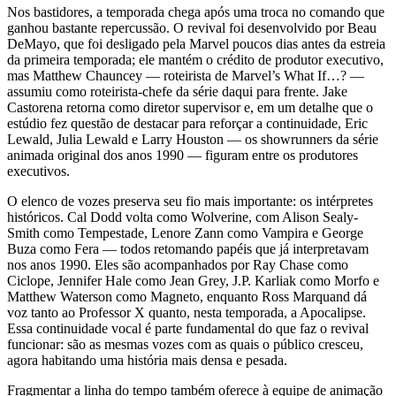
Nos bastidores, a temporada chega após uma troca no comando que
ganhou bastante repercussão. O revival foi desenvolvido por Beau
DeMayo, que foi desligado pela Marvel poucos dias antes da estreia
da primeira temporada; ele mantém o crédito de produtor executivo,
mas Matthew Chauncey — roteirista de Marvel’s What If…? —
assumiu como roteirista-chefe da série daqui para frente. Jake
Castorena retorna como diretor supervisor e, em um detalhe que o
estúdio fez questão de destacar para reforçar a continuidade, Eric
Lewald, Julia Lewald e Larry Houston — os showrunners da série
animada original dos anos 1990 — figuram entre os produtores
executivos.
O elenco de vozes preserva seu fio mais importante: os intérpretes
históricos. Cal Dodd volta como Wolverine, com Alison Sealy-
Smith como Tempestade, Lenore Zann como Vampira e George
Buza como Fera — todos retomando papéis que já interpretavam
nos anos 1990. Eles são acompanhados por Ray Chase como
Ciclope, Jennifer Hale como Jean Grey, J.P. Karliak como Morfo e
Matthew Waterson como Magneto, enquanto Ross Marquand dá
voz tanto ao Professor X quanto, nesta temporada, a Apocalipse.
Essa continuidade vocal é parte fundamental do que faz o revival
funcionar: são as mesmas vozes com as quais o público cresceu,
agora habitando uma história mais densa e pesada.
Fragmentar a linha do tempo também oferece à equipe de animação