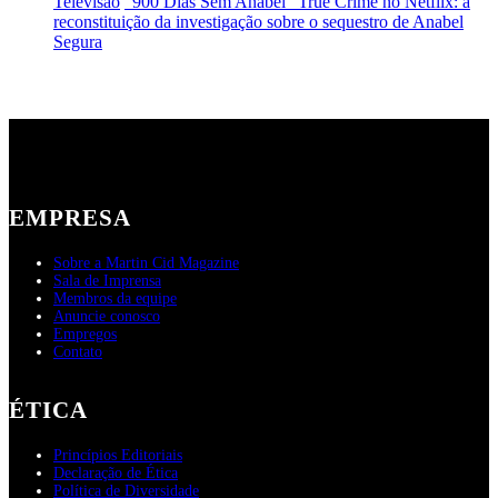
Televisão
“900 Dias Sem Anabel” True Crime no Netflix: a
reconstituição da investigação sobre o sequestro de Anabel
Segura
EMPRESA
Sobre a Martin Cid Magazine
Sala de Imprensa
Membros da equipe
Anuncie conosco
Empregos
Contato
ÉTICA
Princípios Editoriais
Declaração de Ética
Política de Diversidade