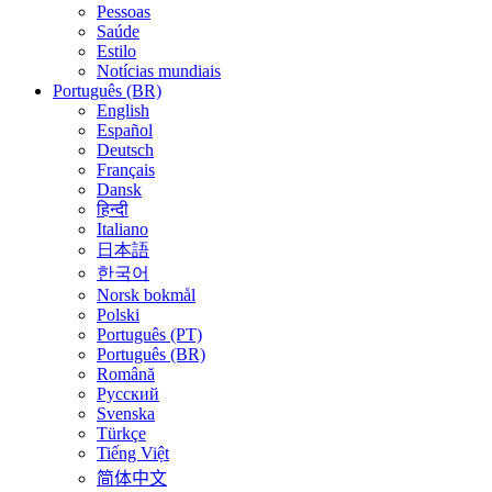
Pessoas
Saúde
Estilo
Notícias mundiais
Português (BR)
English
Español
Deutsch
Français
Dansk
हिन्दी
Italiano
日本語
한국어
Norsk bokmål
Polski
Português (PT)
Português (BR)
Română
Русский
Svenska
Türkçe
Tiếng Việt
简体中文