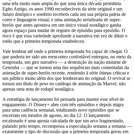
uma tela muito mais ampla do que uma única década permitiria.
Egito Antigo, os anos 1990 reconhecíveis da série original e um
futuro distópico e sombrio recebem cada um sua própria paleta de
cores e linguagem visual, e uma animação serializada de super-
heróis que antes apostava em um único visual nostálgico ganha
agora espaço para mudar de registro de episódio para episódio. O
risco é que essa variedade aprofunde a narrativa em vez de diluir o
estilo que a primeira temporada estabeleceu.
Vale lembrar até onde a primeira temporada foi capaz de chegar. O
que poderia ter sido um reencontro confortável entregou, no meio da
temporada, um giro narrativo — a destruição da nação mutante de
Genosha — que se tornou uma das sequências mais comentadas da
animação de super-heróis recente, rendendo à série ótimas críticas e
um público muito além dos que lembravam do original. O revival se
tornou um título de peso no catálogo de animação da Marvel, não
apenas uma nota de rodapé nostálgica.
A estratégia de lançamento foi pensada para manter esse nível de
engajamento. O Disney+ abre com três episódios e depois migra
para uma cadência semanal, totalizando nove episódios que se
encerram em meados de agosto, no dia 12. O lançamento
escalonado é uma aposta calculada de que um arco fragmentado,
pulando pelo tempo, recompensa a especulação semana a semana —
exatamente o tipo de discussão que a primeira temporada gerou em