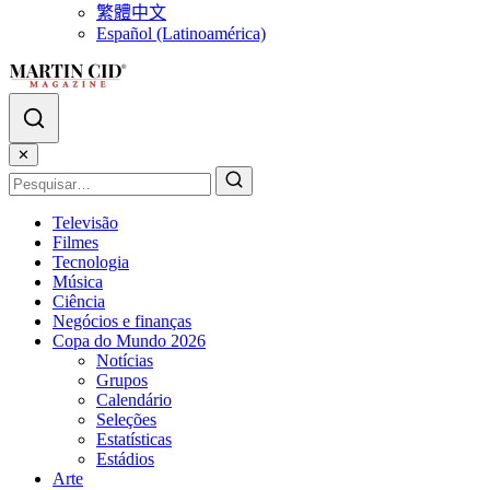
繁體中文
Español (Latinoamérica)
✕
Televisão
Filmes
Tecnologia
Música
Ciência
Negócios e finanças
Copa do Mundo 2026
Notícias
Grupos
Calendário
Seleções
Estatísticas
Estádios
Arte