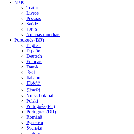
Mais
Teatro
Livros
Pessoas
Saúde
Estilo
Notícias mundiais
Português (BR)
English
Español
Deutsch
Français
Dansk
हिन्दी
Italiano
日本語
한국어
Norsk bokmål
Polski
Português (PT)
Português (BR)
Română
Русский
Svenska
Türkçe