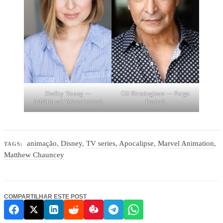
Shelby Young —
Gil Birmingham — Forge
Additional Voices (voice)
(voice)
animação
,
Disney
,
TV series
,
Apocalipse
,
Marvel Animation
,
TAGS:
Matthew Chauncey
COMPARTILHAR ESTE POST