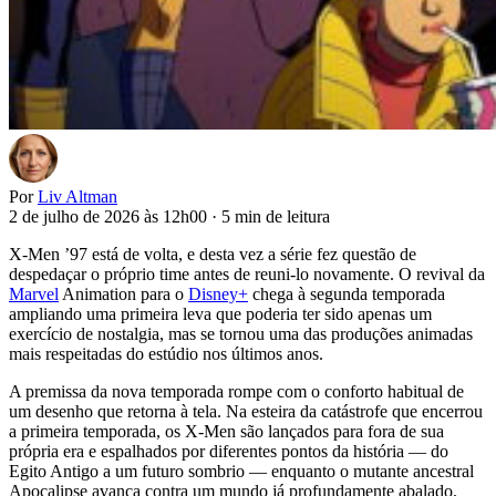
Por
Liv Altman
2 de julho de 2026 às 12h00
·
5 min de leitura
X-Men ’97 está de volta, e desta vez a série fez questão de
despedaçar o próprio time antes de reuni-lo novamente. O revival da
Marvel
Animation para o
Disney+
chega à segunda temporada
ampliando uma primeira leva que poderia ter sido apenas um
exercício de nostalgia, mas se tornou uma das produções animadas
mais respeitadas do estúdio nos últimos anos.
A premissa da nova temporada rompe com o conforto habitual de
um desenho que retorna à tela. Na esteira da catástrofe que encerrou
a primeira temporada, os X-Men são lançados para fora de sua
própria era e espalhados por diferentes pontos da história — do
Egito Antigo a um futuro sombrio — enquanto o mutante ancestral
Apocalipse avança contra um mundo já profundamente abalado.