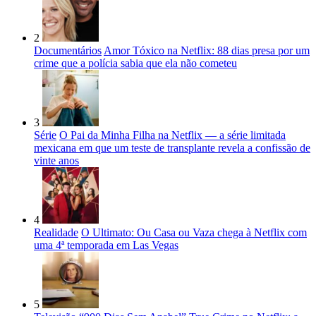
2
Documentários
Amor Tóxico na Netflix: 88 dias presa por um
crime que a polícia sabia que ela não cometeu
3
Série
O Pai da Minha Filha na Netflix — a série limitada
mexicana em que um teste de transplante revela a confissão de
vinte anos
4
Realidade
O Ultimato: Ou Casa ou Vaza chega à Netflix com
uma 4ª temporada em Las Vegas
5