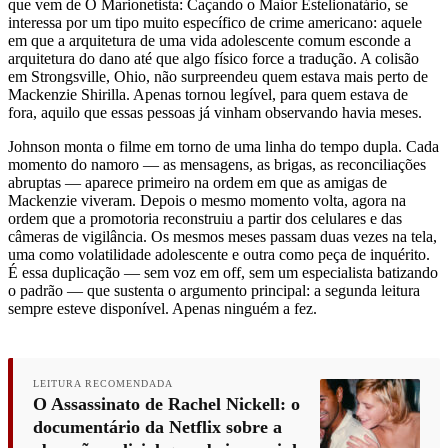
que vem de O Marionetista: Caçando o Maior Estelionatário, se
interessa por um tipo muito específico de crime americano: aquele
em que a arquitetura de uma vida adolescente comum esconde a
arquitetura do dano até que algo físico force a tradução. A colisão
em Strongsville, Ohio, não surpreendeu quem estava mais perto de
Mackenzie Shirilla. Apenas tornou legível, para quem estava de
fora, aquilo que essas pessoas já vinham observando havia meses.
Johnson monta o filme em torno de uma linha do tempo dupla. Cada
momento do namoro — as mensagens, as brigas, as reconciliações
abruptas — aparece primeiro na ordem em que as amigas de
Mackenzie viveram. Depois o mesmo momento volta, agora na
ordem que a promotoria reconstruiu a partir dos celulares e das
câmeras de vigilância. Os mesmos meses passam duas vezes na tela,
uma como volatilidade adolescente e outra como peça de inquérito.
É essa duplicação — sem voz em off, sem um especialista batizando
o padrão — que sustenta o argumento principal: a segunda leitura
sempre esteve disponível. Apenas ninguém a fez.
LEITURA RECOMENDADA
O Assassinato de Rachel Nickell: o
documentário da Netflix sobre a