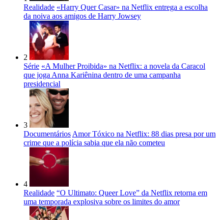
Realidade
«Harry Quer Casar» na Netflix entrega a escolha
da noiva aos amigos de Harry Jowsey
2
Série
«A Mulher Proibida» na Netflix: a novela da Caracol
que joga Anna Kariênina dentro de uma campanha
presidencial
3
Documentários
Amor Tóxico na Netflix: 88 dias presa por um
crime que a polícia sabia que ela não cometeu
4
Realidade
“O Ultimato: Queer Love” da Netflix retorna em
uma temporada explosiva sobre os limites do amor