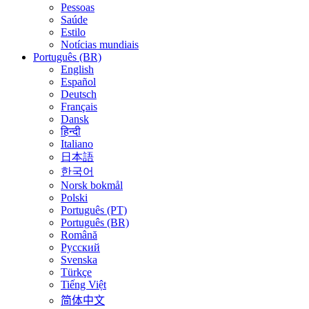
Pessoas
Saúde
Estilo
Notícias mundiais
Português (BR)
English
Español
Deutsch
Français
Dansk
हिन्दी
Italiano
日本語
한국어
Norsk bokmål
Polski
Português (PT)
Português (BR)
Română
Русский
Svenska
Türkçe
Tiếng Việt
简体中文