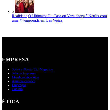
5
Realidade
O Ultimato: Ou Casa ou Vaza chega à Netflix com
uma 4ª temporada em Las Vegas
EMPRESA
Sobre a Martin Cid Magazine
Sala de Imprensa
Membros da equipe
Anuncie conosco
Empregos
Contato
ÉTICA