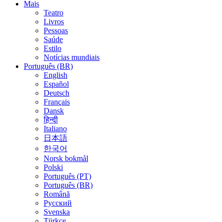
Mais
Teatro
Livros
Pessoas
Saúde
Estilo
Notícias mundiais
Português (BR)
English
Español
Deutsch
Français
Dansk
हिन्दी
Italiano
日本語
한국어
Norsk bokmål
Polski
Português (PT)
Português (BR)
Română
Русский
Svenska
Türkçe