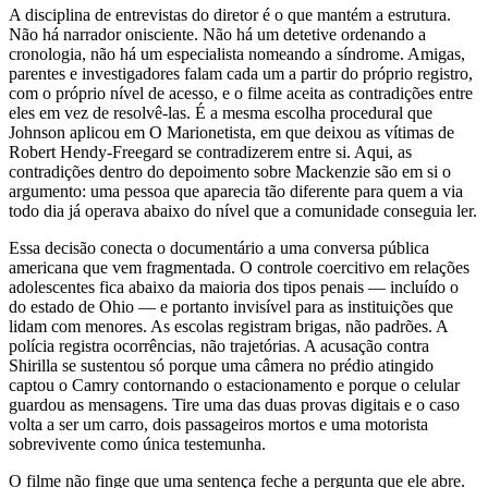
A disciplina de entrevistas do diretor é o que mantém a estrutura.
Não há narrador onisciente. Não há um detetive ordenando a
cronologia, não há um especialista nomeando a síndrome. Amigas,
parentes e investigadores falam cada um a partir do próprio registro,
com o próprio nível de acesso, e o filme aceita as contradições entre
eles em vez de resolvê-las. É a mesma escolha procedural que
Johnson aplicou em O Marionetista, em que deixou as vítimas de
Robert Hendy-Freegard se contradizerem entre si. Aqui, as
contradições dentro do depoimento sobre Mackenzie são em si o
argumento: uma pessoa que aparecia tão diferente para quem a via
todo dia já operava abaixo do nível que a comunidade conseguia ler.
Essa decisão conecta o documentário a uma conversa pública
americana que vem fragmentada. O controle coercitivo em relações
adolescentes fica abaixo da maioria dos tipos penais — incluído o
do estado de Ohio — e portanto invisível para as instituições que
lidam com menores. As escolas registram brigas, não padrões. A
polícia registra ocorrências, não trajetórias. A acusação contra
Shirilla se sustentou só porque uma câmera no prédio atingido
captou o Camry contornando o estacionamento e porque o celular
guardou as mensagens. Tire uma das duas provas digitais e o caso
volta a ser um carro, dois passageiros mortos e uma motorista
sobrevivente como única testemunha.
O filme não finge que uma sentença feche a pergunta que ele abre.