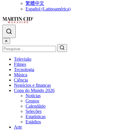
繁體中文
Español (Latinoamérica)
✕
Televisão
Filmes
Tecnologia
Música
Ciência
Negócios e finanças
Copa do Mundo 2026
Notícias
Grupos
Calendário
Seleções
Estatísticas
Estádios
Arte