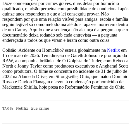
Doze condenações por crimes graves, duas delas por homicídio
qualificado, e prisão perpétua com possibilidade de condicional após
quinze anos respondem o que a lei conseguiu provar. Não
respondem por que uma relação visível para amigas, escola e família
seguiu legível só como melodrama até dois rapazes morrerem dentro
de um Camry. Aquilo que a sentença não alcança é a pergunta que o
documentário deixa rodando sob cada entrevista — a pergunta
endereçada a todos os que viram e leram como outra coisa.
Colisão: Acidente ou Homicídio? estreia globalmente na
Netflix
em
15 de maio de 2026. Tem direção de Gareth Johnson e produção da
RAW, a companhia britânica de O Golpista do Tinder, com Rebecca
North e Jonny Taylor como produtores executivos e Angharad Scott
como produtora. O filme se concentra no acidente de 31 de julho de
2022 na Alameda Drive, em Strongsville, Ohio, que matou Dominic
Russo e Davion Flanagan e levou à condenação por homicídio de
Mackenzie Shirilla, hoje presa no Reformatório Feminino de Ohio.
Netflix
,
true crime
TAGS: