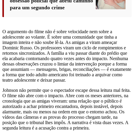
obsessão policial que abriu caminho
para um segundo crime
O argumento do filme não é sobre velocidade nem sobre a
adolescente ao volante. É sobre uma comunidade que tinha a
imagem inteira e não soube lê-la. As amigas a viram ameaçar
Dominic Russo. Os professores viram um ciclo de rompimentos e
retornos sincronizados. A família a viu passar diante do prédio que
ela acabaria contornando quatro vezes antes do impacto. Nenhuma
dessas observações cruzou o limiar da intervenção porque a forma
que assumiam — mensagens, brigas, reconciliações — é exatamente
a forma que todo adulto americano foi treinado a arquivar como
teatro adolescente e deixar passar.
Johnson não permite que o espectador escape dessa leitura mal feita.
O filme não abre com o impacto. Abre com os meses anteriores, na
cronologia que as amigas viveram: uma relação que o público é
autorizado a achar primeiro encantadora, depois instável, depois
alarmante, mais ou menos na ordem em que o entorno achou. Os
vídeos das câmeras e as provas do processo chegam tarde, na
posição que o tribunal lhes impôs. A narrativa é vista duas vezes. A
segunda leitura é a acusação contra a primeira.