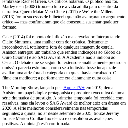
lembrasse Rachel Green. Os críticos notaram. O público não foi.
Marley e eu (2008) trouxe o luto e a vida adulta para o centro da
narrativa. Quero Matar Meu Chefe (2011) e We’re the Millers
(2013) foram sucessos de bilheteria que não avançaram o argumento
crítico — mas confirmaram que ela conseguia sustentar qualquer
formato.
Cake (2014) foi o ponto de inflexão mais revelador. Interpretando
Claire Simmons, uma mulher com dor crônica, fisicamente
irreconhecível, totalmente fora de qualquer imagem de estrela,
Aniston entregou um trabalho que rendeu indicações ao Globo de
Ouro (Drama) e ao SAG Award. A Academia não a indicou ao
Oscar. O debate que se seguiu foi extenso e analiticamente preciso: a
omissão parecia estrutural, como se a indústria fosse incapaz de
avaliar uma atriz fora da categoria em que a havia encaixado. O
filme era medíocre; a performance era claramente outra coisa.
The Morning Show, lançado pela
Apple TV+
em 2019, deu a
Aniston um papel duplo: protagonista e produtora executiva de uma
série dramática de prestígio. A primeira temporada foi recebida com
ressalvas, mas ela levou o SAG Award de melhor atriz em drama em
2020. A série melhorou consideravelmente nas temporadas
seguintes; a quarta, no ar desde setembro de 2025, trouxe Jeremy
Irons e Marion Cotillard ao elenco e consolidou as avaliações
positivas. A quinta já está confirmada.