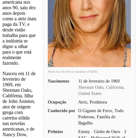
americana nos
anos 90, saiu dez
anos depois
como a atriz mais
paga da TV, e
desde então
trabalha para que
a indústria se
digne a olhar
para o que está
realmente
fazendo.
Photo via The Movie Database (TMDB)
Nasceu em 11 de
fevereiro de
Nascimento
11 de fevereiro de 1969
1969, em
Sherman Oaks, California,
Sherman Oaks,
United States
Califórnia, filha
de John Aniston,
Ocupação
Atriz, Produtora
ator de origem
Conhecido por
O Gigante de Ferro, Todo
grega com
Poderoso, Família do
carreira sólida
Bagulho
nas novelas
americanas, e de
Prêmios
Emmy · Globo de Ouro · 2
Nancy Dow,
SAG · Hollywood Walk of