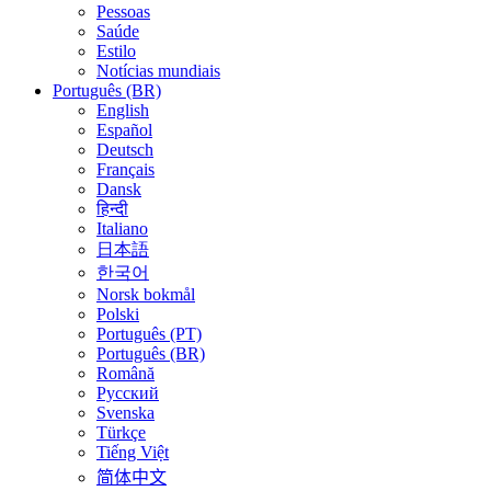
Pessoas
Saúde
Estilo
Notícias mundiais
Português (BR)
English
Español
Deutsch
Français
Dansk
हिन्दी
Italiano
日本語
한국어
Norsk bokmål
Polski
Português (PT)
Português (BR)
Română
Русский
Svenska
Türkçe
Tiếng Việt
简体中文