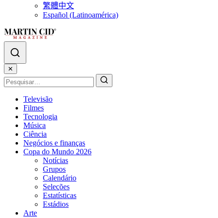
繁體中文
Español (Latinoamérica)
✕
Televisão
Filmes
Tecnologia
Música
Ciência
Negócios e finanças
Copa do Mundo 2026
Notícias
Grupos
Calendário
Seleções
Estatísticas
Estádios
Arte