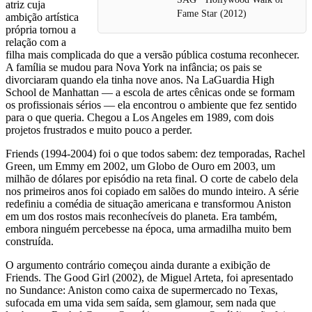
atriz cuja
Fame Star (2012)
ambição artística
própria tornou a
relação com a
filha mais complicada do que a versão pública costuma reconhecer.
A família se mudou para Nova York na infância; os pais se
divorciaram quando ela tinha nove anos. Na LaGuardia High
School de Manhattan — a escola de artes cênicas onde se formam
os profissionais sérios — ela encontrou o ambiente que fez sentido
para o que queria. Chegou a Los Angeles em 1989, com dois
projetos frustrados e muito pouco a perder.
Friends (1994-2004) foi o que todos sabem: dez temporadas, Rachel
Green, um Emmy em 2002, um Globo de Ouro em 2003, um
milhão de dólares por episódio na reta final. O corte de cabelo dela
nos primeiros anos foi copiado em salões do mundo inteiro. A série
redefiniu a comédia de situação americana e transformou Aniston
em um dos rostos mais reconhecíveis do planeta. Era também,
embora ninguém percebesse na época, uma armadilha muito bem
construída.
O argumento contrário começou ainda durante a exibição de
Friends. The Good Girl (2002), de Miguel Arteta, foi apresentado
no Sundance: Aniston como caixa de supermercado no Texas,
sufocada em uma vida sem saída, sem glamour, sem nada que