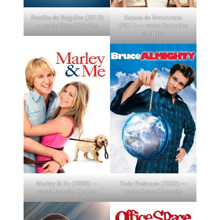
Família do Bagulho (2013)
Esposa de Mentirinha
— como Rose O’Reilly
(2011) — como Katherine
Murphy
Marley & Eu (2008) —
Todo Poderoso (2003) —
como Jennifer Grogan
como Grace Connelly