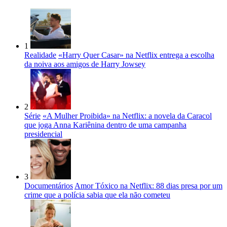
1
Realidade
«Harry Quer Casar» na Netflix entrega a escolha
da noiva aos amigos de Harry Jowsey
2
Série
«A Mulher Proibida» na Netflix: a novela da Caracol
que joga Anna Kariênina dentro de uma campanha
presidencial
3
Documentários
Amor Tóxico na Netflix: 88 dias presa por um
crime que a polícia sabia que ela não cometeu