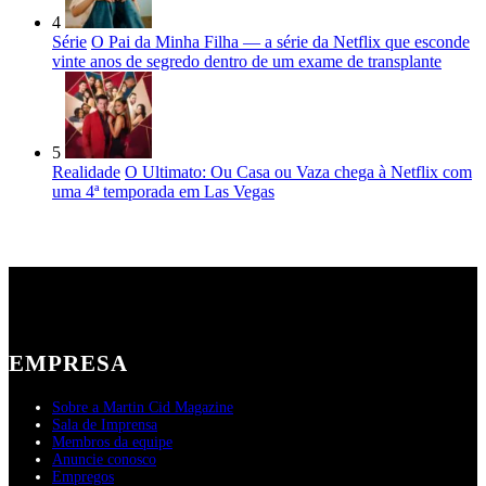
4
Série
O Pai da Minha Filha — a série da Netflix que esconde
vinte anos de segredo dentro de um exame de transplante
5
Realidade
O Ultimato: Ou Casa ou Vaza chega à Netflix com
uma 4ª temporada em Las Vegas
EMPRESA
Sobre a Martin Cid Magazine
Sala de Imprensa
Membros da equipe
Anuncie conosco
Empregos