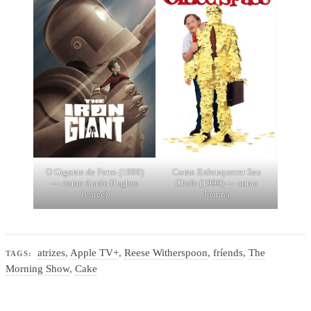
O Gigante de Ferro (1999)
Como Enlouquecer Seu
— como Annie Hughes
Chefe (1999) — como
(voice)
Joanna
atrizes
,
Apple TV+
,
Reese Witherspoon
,
fríends
,
The
TAGS:
Morning Show
,
Cake