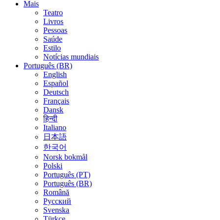
Mais
Teatro
Livros
Pessoas
Saúde
Estilo
Notícias mundiais
Português (BR)
English
Español
Deutsch
Français
Dansk
हिन्दी
Italiano
日本語
한국어
Norsk bokmål
Polski
Português (PT)
Português (BR)
Română
Русский
Svenska
Türkçe