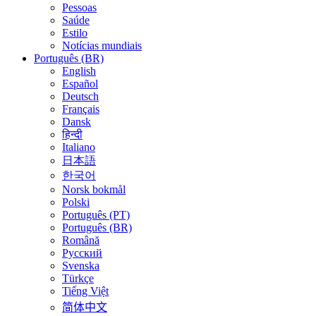
Pessoas
Saúde
Estilo
Notícias mundiais
Português (BR)
English
Español
Deutsch
Français
Dansk
हिन्दी
Italiano
日本語
한국어
Norsk bokmål
Polski
Português (PT)
Português (BR)
Română
Русский
Svenska
Türkçe
Tiếng Việt
简体中文