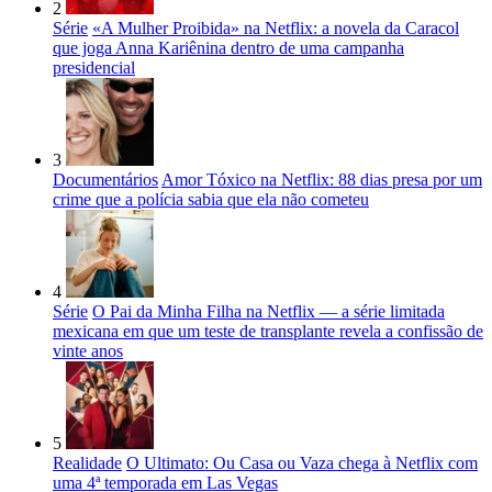
2
Série
«A Mulher Proibida» na Netflix: a novela da Caracol
que joga Anna Kariênina dentro de uma campanha
presidencial
3
Documentários
Amor Tóxico na Netflix: 88 dias presa por um
crime que a polícia sabia que ela não cometeu
4
Série
O Pai da Minha Filha na Netflix — a série limitada
mexicana em que um teste de transplante revela a confissão de
vinte anos
5
Realidade
O Ultimato: Ou Casa ou Vaza chega à Netflix com
uma 4ª temporada em Las Vegas