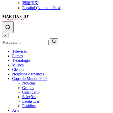
繁體中文
Español (Latinoamérica)
✕
Televisão
Filmes
Tecnologia
Música
Ciência
Negócios e finanças
Copa do Mundo 2026
Notícias
Grupos
Calendário
Seleções
Estatísticas
Estádios
Arte