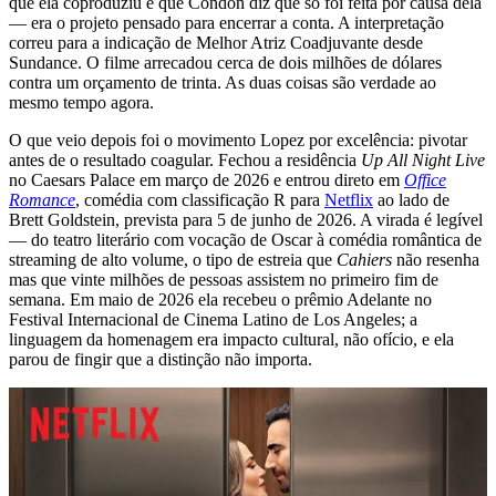
que ela coproduziu e que Condon diz que só foi feita por causa dela
— era o projeto pensado para encerrar a conta. A interpretação
correu para a indicação de Melhor Atriz Coadjuvante desde
Sundance. O filme arrecadou cerca de dois milhões de dólares
contra um orçamento de trinta. As duas coisas são verdade ao
mesmo tempo agora.
O que veio depois foi o movimento Lopez por excelência: pivotar
antes de o resultado coagular. Fechou a residência
Up All Night Live
no Caesars Palace em março de 2026 e entrou direto em
Office
Romance
, comédia com classificação R para
Netflix
ao lado de
Brett Goldstein, prevista para 5 de junho de 2026. A virada é legível
— do teatro literário com vocação de Oscar à comédia romântica de
streaming de alto volume, o tipo de estreia que
Cahiers
não resenha
mas que vinte milhões de pessoas assistem no primeiro fim de
semana. Em maio de 2026 ela recebeu o prêmio Adelante no
Festival Internacional de Cinema Latino de Los Angeles; a
linguagem da homenagem era impacto cultural, não ofício, e ela
parou de fingir que a distinção não importa.