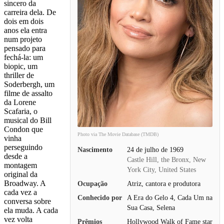
sincero da
carreira dela. De
dois em dois
anos ela entra
num projeto
pensado para
fechá-la: um
biopic, um
thriller de
Soderbergh, um
filme de assalto
da Lorene
Scafaria, o
musical do Bill
Condon que
Photo via The Movie Database (TMDB)
vinha
perseguindo
Nascimento
24 de julho de 1969
desde a
Castle Hill, the Bronx, New
montagem
York City, United States
original da
Broadway. A
Ocupação
Atriz, cantora e produtora
cada vez a
Conhecido por
A Era do Gelo 4, Cada Um na
conversa sobre
Sua Casa, Selena
ela muda. A cada
vez volta
Prêmios
Hollywood Walk of Fame star