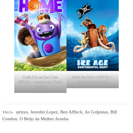
Cada Um na Sua Casa
A Era do Gelo 4 (2012) —
(2015) — como Lucy Tucci
como Shira (voice)
(voice)
atrizes
,
Jennifer Lopez
,
Ben Affleck
,
As Golpistas
,
Bill
TAGS:
Condon
,
O Beijo da Mulher Aranha