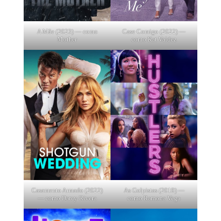
A Mãe (2023) — como
Case Comigo (2022) —
Mother
como Kat Valdez
Casamento Armado (2022)
As Golpistas (2019) —
— como Darcy Rivera
como Ramona Vega