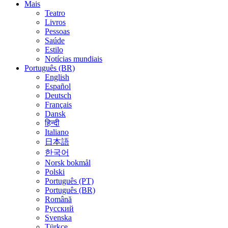
Mais
Teatro
Livros
Pessoas
Saúde
Estilo
Notícias mundiais
Português (BR)
English
Español
Deutsch
Français
Dansk
हिन्दी
Italiano
日本語
한국어
Norsk bokmål
Polski
Português (PT)
Português (BR)
Română
Русский
Svenska
Türkçe