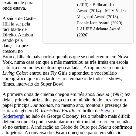
exatamente para
(2013) · Billboard Icon
onde estava.
Award (2014) · MTV Video
Vanguard Award (2018) ·
A saída de Castle
People Icon Award (2020) ·
Hill ia ser pela
faculdade de
LALIFF Adelante Award
Direito. Acabou
(2026)
sendo pela
dança. Lopez
cresceu no
Bronx, filha de pais porto-riquenhos que se conheceram em Nova
York, numa casa em que a mãe matriculou as três irmãs em escola
católica e em noites de domingo cantadas. A ruptura veio com
In
Living Color
: entrou nas Fly Girls e aprendeu o vocabulário
coreográfico que mais tarde estaria embaixo de tudo — shows,
filmes, intervalo do Super Bowl.
A primeira onda de cinema chegou em três anos.
Selena
(1997) fez
dela a primeira atriz latina paga em um milhão de dólares por um
papel principal.
Anaconda
, no mesmo ano, montou a presença de
cartaz de gênero B.
Irresistível Paixão
, o thriller de
Steven
Soderbergh
ao lado de George Clooney, fez o trabalho mais difícil:
defendeu que ela podia sustentar um noir romântico no tempo, não
só no carisma. A indicação ao Globo de Ouro por
Selena
confirmou
a trajetória. A conversa do Oscar começou e parou em silêncio.