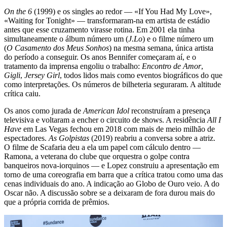
On the 6
(1999) e os singles ao redor — «If You Had My Love»,
«Waiting for Tonight» — transformaram-na em artista de estádio
antes que esse cruzamento virasse rotina. Em 2001 ela tinha
simultaneamente o álbum número um (
J.Lo
) e o filme número um
(
O Casamento dos Meus Sonhos
) na mesma semana, única artista
do período a conseguir. Os anos Bennifer começaram aí, e o
tratamento da imprensa engoliu o trabalho:
Encontro de Amor
,
Gigli
,
Jersey Girl
, todos lidos mais como eventos biográficos do que
como interpretações. Os números de bilheteria seguraram. A altitude
crítica caiu.
Os anos como jurada de
American Idol
reconstruíram a presença
televisiva e voltaram a encher o circuito de shows. A residência
All I
Have
em Las Vegas fechou em 2018 com mais de meio milhão de
espectadores.
As Golpistas
(2019) reabriu a conversa sobre a atriz.
O filme de Scafaria deu a ela um papel com cálculo dentro —
Ramona, a veterana do clube que orquestra o golpe contra
banqueiros nova-iorquinos — e Lopez construiu a apresentação em
torno de uma coreografia em barra que a crítica tratou como uma das
cenas individuais do ano. A indicação ao Globo de Ouro veio. A do
Oscar não. A discussão sobre se a deixaram de fora durou mais do
que a própria corrida de prêmios.