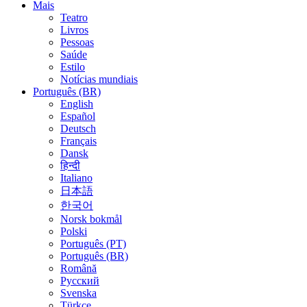
Mais
Teatro
Livros
Pessoas
Saúde
Estilo
Notícias mundiais
Português (BR)
English
Español
Deutsch
Français
Dansk
हिन्दी
Italiano
日本語
한국어
Norsk bokmål
Polski
Português (PT)
Português (BR)
Română
Русский
Svenska
Türkçe