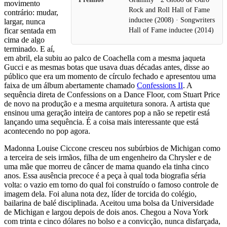
movimento
Rock and Roll Hall of Fame
contrário: mudar,
inductee (2008) · Songwriters
largar, nunca
ficar sentada em
Hall of Fame inductee (2014)
cima de algo
terminado. E aí,
em abril, ela subiu ao palco de Coachella com a mesma jaqueta
Gucci e as mesmas botas que usava duas décadas antes, disse ao
público que era um momento de círculo fechado e apresentou uma
faixa de um álbum abertamente chamado
Confessions II
. A
sequência direta de Confessions on a Dance Floor, com Stuart Price
de novo na produção e a mesma arquitetura sonora. A artista que
ensinou uma geração inteira de cantores pop a não se repetir está
lançando uma sequência. É a coisa mais interessante que está
acontecendo no pop agora.
Madonna Louise Ciccone cresceu nos subúrbios de Michigan como
a terceira de seis irmãos, filha de um engenheiro da Chrysler e de
uma mãe que morreu de câncer de mama quando ela tinha cinco
anos. Essa ausência precoce é a peça à qual toda biografia séria
volta: o vazio em torno do qual foi construído o famoso controle de
imagem dela. Foi aluna nota dez, líder de torcida do colégio,
bailarina de balé disciplinada. Aceitou uma bolsa da Universidade
de Michigan e largou depois de dois anos. Chegou a Nova York
com trinta e cinco dólares no bolso e a convicção, nunca disfarçada,