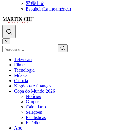
繁體中文
Español (Latinoamérica)
✕
Televisão
Filmes
Tecnologia
Música
Ciência
Negócios e finanças
Copa do Mundo 2026
Notícias
Grupos
Calendário
Seleções
Estatísticas
Estádios
Arte