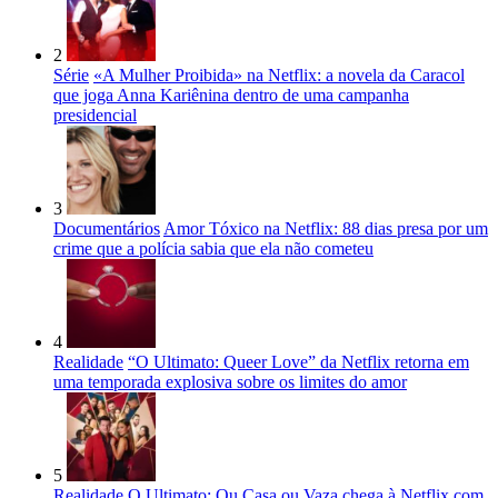
2
Série
«A Mulher Proibida» na Netflix: a novela da Caracol
que joga Anna Kariênina dentro de uma campanha
presidencial
3
Documentários
Amor Tóxico na Netflix: 88 dias presa por um
crime que a polícia sabia que ela não cometeu
4
Realidade
“O Ultimato: Queer Love” da Netflix retorna em
uma temporada explosiva sobre os limites do amor
5
Realidade
O Ultimato: Ou Casa ou Vaza chega à Netflix com