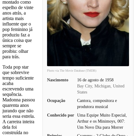
montado como
espelho de vinte
anos atrás, a
artista mais
influente que o
pop feminino já
produziu faz a
única coisa que
sempre se
proibiu: olhar
para trás.
Toda pop star
Photo via The Movie Database (TMDB)
que sobrevive
tempo suficiente
Nascimento
16 de agosto de 1958
acaba
Bay City, Michigan, United
escrevendo uma
States
sequência.
Madonna passou
Ocupação
Cantora, compositora e
quarenta anos
produtora musical
jurando que não
Conhecido por
Uma Equipe Muito Especial,
seria essa estrela.
Arthur e os Minimoys, 007:
A carreira inteira
dela foi
Um Novo Dia para Morrer
construída no
Prêmios
Grammy · 2 Globo de Ouro ·