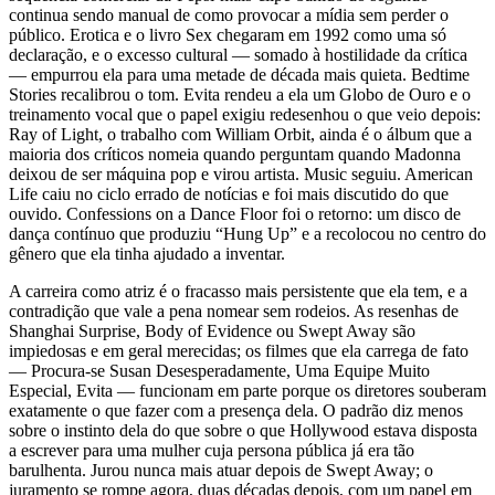
continua sendo manual de como provocar a mídia sem perder o
público. Erotica e o livro Sex chegaram em 1992 como uma só
declaração, e o excesso cultural — somado à hostilidade da crítica
— empurrou ela para uma metade de década mais quieta. Bedtime
Stories recalibrou o tom. Evita rendeu a ela um Globo de Ouro e o
treinamento vocal que o papel exigiu redesenhou o que veio depois:
Ray of Light, o trabalho com William Orbit, ainda é o álbum que a
maioria dos críticos nomeia quando perguntam quando Madonna
deixou de ser máquina pop e virou artista. Music seguiu. American
Life caiu no ciclo errado de notícias e foi mais discutido do que
ouvido. Confessions on a Dance Floor foi o retorno: um disco de
dança contínuo que produziu “Hung Up” e a recolocou no centro do
gênero que ela tinha ajudado a inventar.
A carreira como atriz é o fracasso mais persistente que ela tem, e a
contradição que vale a pena nomear sem rodeios. As resenhas de
Shanghai Surprise, Body of Evidence ou Swept Away são
impiedosas e em geral merecidas; os filmes que ela carrega de fato
— Procura-se Susan Desesperadamente, Uma Equipe Muito
Especial, Evita — funcionam em parte porque os diretores souberam
exatamente o que fazer com a presença dela. O padrão diz menos
sobre o instinto dela do que sobre o que Hollywood estava disposta
a escrever para uma mulher cuja persona pública já era tão
barulhenta. Jurou nunca mais atuar depois de Swept Away; o
juramento se rompe agora, duas décadas depois, com um papel em