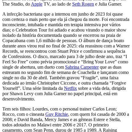
The Studio, do
Apple
TV, ao lado de
Seth Rogen
e Julia Garner.
A infecção bacteriana que a internou em junho de 2023 foi quase
com certeza o mais perto que ela já chegou da morte. Foi encontrada
inconsciente, intubada e mantida em terapia intensiva por vários
dias; o Celebration Tour foi adiado e acabou virando o maior show
isolado da história documentada quando se encerrou na praia de
Copacabana com 1,6 milhão de pessoas. O álbum de dança boato
durante anos virou real no final de 2025: ela reassinou com a Warner
Records, se reencontrou com Stuart Price e confirmou a sequência
de Confessions. O disco, marcado para 3 de julho deste ano, traz “I
Feel So Free” como prévia promocional e “Bring Your Love” como
single de abertura, um dueto com
Sabrina Carpenter
que as duas
estrearam no segundo fim de semana de Coachella e lançaram como
single no dia 30 de abril. Também gravou “Fragile”, uma faixa
dedicada ao irmão Christopher Ciccone, e outra chamada “Forgive
Yourself”. Uma série limitada da
Netflix
sobre a vida dela, dirigida
por Shawn Levy com Julia Garner no papel principal, está em
desenvolvimento.
Tem seis filhos: Lourdes, com o personal trainer Carlos Leon;
Rocco, com o cineasta
Guy Ritchie
, com quem foi casada de 2000 a
2008; e David Banda, Mercy James e as gêmeas Estere e Stella,
todos adotados no Malawi entre 2006 e 2017. O primeiro
casamento, com Sean Penn, durou de 1985 a 1989. A Raising