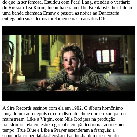
de que ia ser famosa. Estudou com Pearl Lang, atendeu o vestiário
do Russian Tea Room, tocou bateria no The Breakfast Club, liderou
uma banda chamada Emmy e passou as noites na Danceteria
entregando suas demos diretamente nas mãos dos DJs.
A Sire Records assinou com ela em 1982. O álbum homônimo
lançado um ano depois era um disco de clube que cruzou para o
mainstream. Like a Virgin, com Nile Rodgers na produção,
transformou ela em estrela global e em pânico moral ao mesmo
tempo. True Blue e Like a Prayer estenderam a franquia; a
sequência comercial-da-Pepsi-mais-clipe-banido do segundo