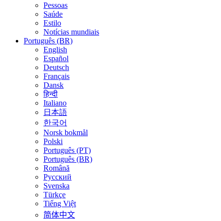
Pessoas
Saúde
Estilo
Notícias mundiais
Português (BR)
English
Español
Deutsch
Français
Dansk
हिन्दी
Italiano
日本語
한국어
Norsk bokmål
Polski
Português (PT)
Português (BR)
Română
Русский
Svenska
Türkçe
Tiếng Việt
简体中文