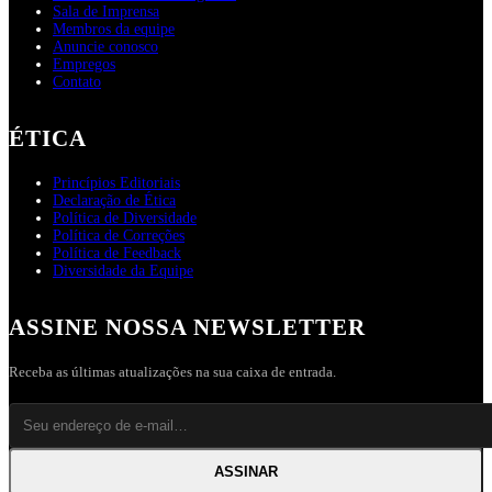
Sala de Imprensa
Membros da equipe
Anuncie conosco
Empregos
Contato
ÉTICA
Princípios Editoriais
Declaração de Ética
Política de Diversidade
Política de Correções
Política de Feedback
Diversidade da Equipe
ASSINE NOSSA NEWSLETTER
Receba as últimas atualizações na sua caixa de entrada.
ASSINAR