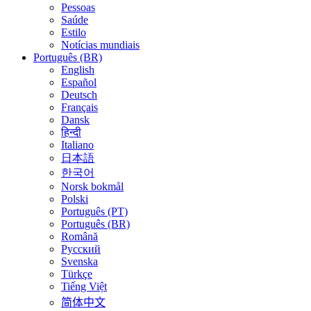
Pessoas
Saúde
Estilo
Notícias mundiais
Português (BR)
English
Español
Deutsch
Français
Dansk
हिन्दी
Italiano
日本語
한국어
Norsk bokmål
Polski
Português (PT)
Português (BR)
Română
Русский
Svenska
Türkçe
Tiếng Việt
简体中文