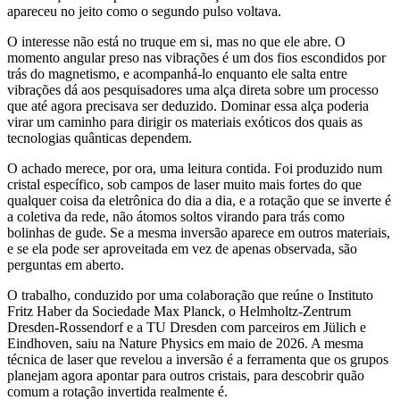
apareceu no jeito como o segundo pulso voltava.
O interesse não está no truque em si, mas no que ele abre. O
momento angular preso nas vibrações é um dos fios escondidos por
trás do magnetismo, e acompanhá-lo enquanto ele salta entre
vibrações dá aos pesquisadores uma alça direta sobre um processo
que até agora precisava ser deduzido. Dominar essa alça poderia
virar um caminho para dirigir os materiais exóticos dos quais as
tecnologias quânticas dependem.
O achado merece, por ora, uma leitura contida. Foi produzido num
cristal específico, sob campos de laser muito mais fortes do que
qualquer coisa da eletrônica do dia a dia, e a rotação que se inverte é
a coletiva da rede, não átomos soltos virando para trás como
bolinhas de gude. Se a mesma inversão aparece em outros materiais,
e se ela pode ser aproveitada em vez de apenas observada, são
perguntas em aberto.
O trabalho, conduzido por uma colaboração que reúne o Instituto
Fritz Haber da Sociedade Max Planck, o Helmholtz-Zentrum
Dresden-Rossendorf e a TU Dresden com parceiros em Jülich e
Eindhoven, saiu na Nature Physics em maio de 2026. A mesma
técnica de laser que revelou a inversão é a ferramenta que os grupos
planejam agora apontar para outros cristais, para descobrir quão
comum a rotação invertida realmente é.