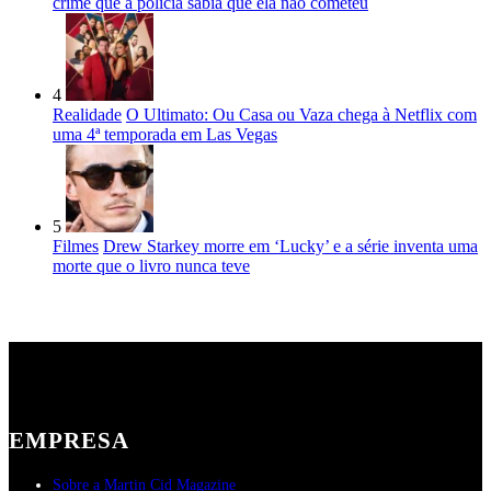
crime que a polícia sabia que ela não cometeu
4
Realidade
O Ultimato: Ou Casa ou Vaza chega à Netflix com
uma 4ª temporada em Las Vegas
5
Filmes
Drew Starkey morre em ‘Lucky’ e a série inventa uma
morte que o livro nunca teve
EMPRESA
Sobre a Martin Cid Magazine