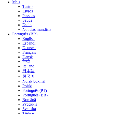
Mais
Teatro
Livros
Pessoas
Saúde
Estilo
Notícias mundiais
Português (BR)
English
Español
Deutsch
Français
Dansk
हिन्दी
Italiano
日本語
한국어
Norsk bokmål
Polski
Português (PT)
Português (BR)
Română
Русский
Svenska
Türkçe