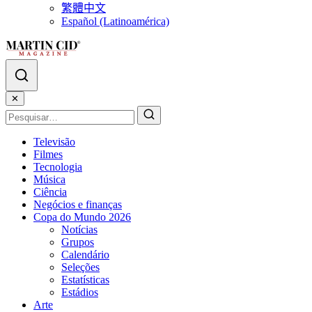
繁體中文
Español (Latinoamérica)
✕
Televisão
Filmes
Tecnologia
Música
Ciência
Negócios e finanças
Copa do Mundo 2026
Notícias
Grupos
Calendário
Seleções
Estatísticas
Estádios
Arte