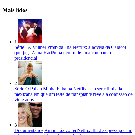
Mais lidos
1
Série
«A Mulher Proibida» na Netflix: a novela da Caracol
que joga Anna Kariênina dentro de uma campanha
presidencial
2
Série
O Pai da Minha Filha na Netflix — a série limitada
mexicana em que um teste de transplante revela a confissão de
vinte anos
3
Documentários
Amor Tóxico na Netflix: 88 dias presa por um