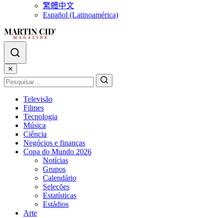
繁體中文
Español (Latinoamérica)
✕
Televisão
Filmes
Tecnologia
Música
Ciência
Negócios e finanças
Copa do Mundo 2026
Notícias
Grupos
Calendário
Seleções
Estatísticas
Estádios
Arte