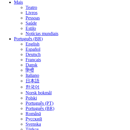
Mais
Teatro
Livros
Pessoas
Saúde
Estilo
Notícias mundiais
Português (BR)
English
Español
Deutsch
Français
Dansk
हिन्दी
Italiano
日本語
한국어
Norsk bokmål
Polski
Português (PT)
Português (BR)
Română
Русский
Svenska
Türkçe