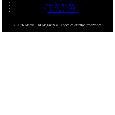
AVISO LEGAL
POLÍTICA DE COOKIES
POLÍTICA DE PRIVACIDADE
DIREITOS AUTORAIS
© 2026 Martin Cid Magazine®. Todos os direitos reservados.