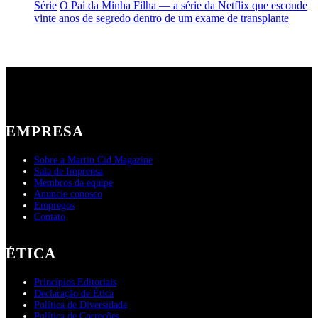
Série
O Pai da Minha Filha — a série da Netflix que esconde
vinte anos de segredo dentro de um exame de transplante
EMPRESA
Sobre a Martin Cid Magazine
Sala de Imprensa
Membros da equipe
Anuncie conosco
Empregos
Contato
ÉTICA
Princípios Editoriais
Declaração de Ética
Política de Diversidade
Política de Correções