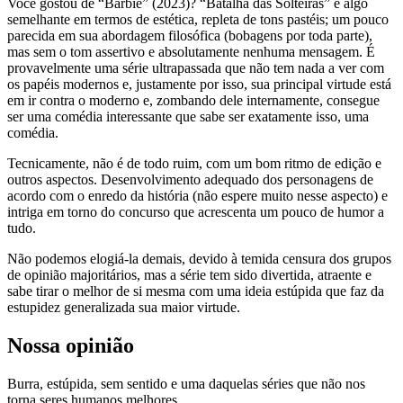
Você gostou de “Barbie” (2023)? “Batalha das Solteiras” é algo
semelhante em termos de estética, repleta de tons pastéis; um pouco
parecida em sua abordagem filosófica (bobagens por toda parte),
mas sem o tom assertivo e absolutamente nenhuma mensagem. É
provavelmente uma série ultrapassada que não tem nada a ver com
os papéis modernos e, justamente por isso, sua principal virtude está
em ir contra o moderno e, zombando dele internamente, consegue
ser uma comédia interessante que sabe ser exatamente isso, uma
comédia.
Tecnicamente, não é de todo ruim, com um bom ritmo de edição e
outros aspectos. Desenvolvimento adequado dos personagens de
acordo com o enredo da história (não espere muito nesse aspecto) e
intriga em torno do concurso que acrescenta um pouco de humor a
tudo.
Não podemos elogiá-la demais, devido à temida censura dos grupos
de opinião majoritários, mas a série tem sido divertida, atraente e
sabe tirar o melhor de si mesma com uma ideia estúpida que faz da
estupidez generalizada sua maior virtude.
Nossa opinião
Burra, estúpida, sem sentido e uma daquelas séries que não nos
torna seres humanos melhores.