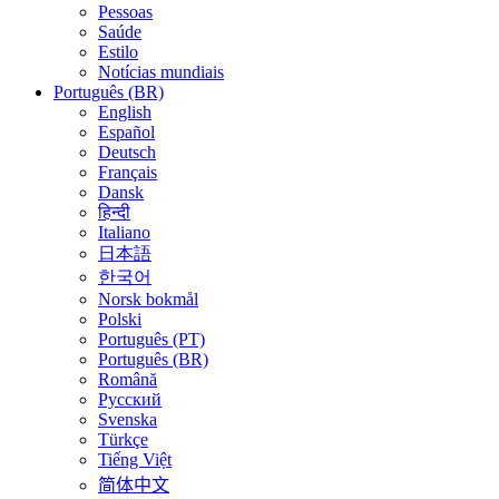
Pessoas
Saúde
Estilo
Notícias mundiais
Português (BR)
English
Español
Deutsch
Français
Dansk
हिन्दी
Italiano
日本語
한국어
Norsk bokmål
Polski
Português (PT)
Português (BR)
Română
Русский
Svenska
Türkçe
Tiếng Việt
简体中文