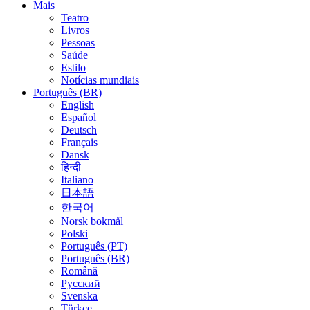
Mais
Teatro
Livros
Pessoas
Saúde
Estilo
Notícias mundiais
Português (BR)
English
Español
Deutsch
Français
Dansk
हिन्दी
Italiano
日本語
한국어
Norsk bokmål
Polski
Português (PT)
Português (BR)
Română
Русский
Svenska
Türkçe