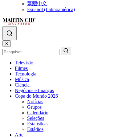
繁體中文
Español (Latinoamérica)
✕
Televisão
Filmes
Tecnologia
Música
Ciência
Negócios e finanças
Copa do Mundo 2026
Notícias
Grupos
Calendário
Seleções
Estatísticas
Estádios
Arte