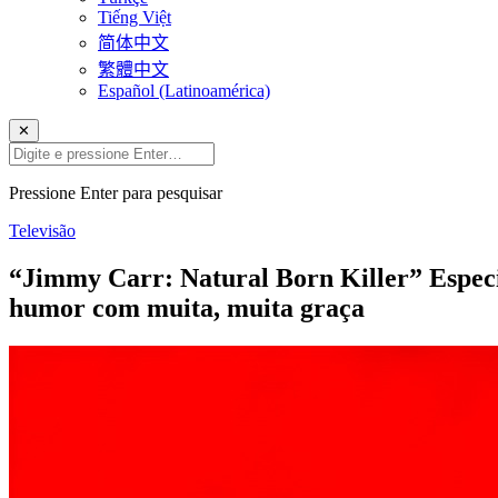
Tiếng Việt
简体中文
繁體中文
Español (Latinoamérica)
✕
Pressione Enter para pesquisar
Televisão
“Jimmy Carr: Natural Born Killer” Especi
humor com muita, muita graça