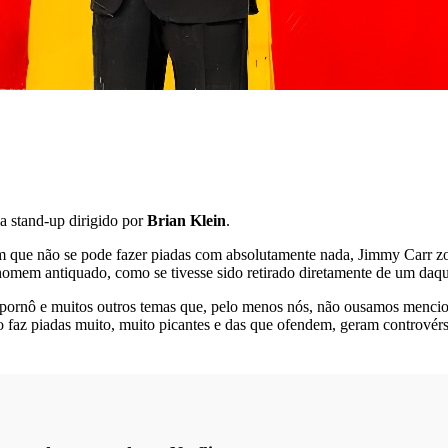
a stand-up dirigido por
Brian Klein
.
em que não se pode fazer piadas com absolutamente nada, Jimmy Carr z
homem antiquado, como se tivesse sido retirado diretamente de um daque
es pornô e muitos outros temas que, pelo menos nós, não ousamos menci
 faz piadas muito, muito picantes e das que ofendem, geram controvér