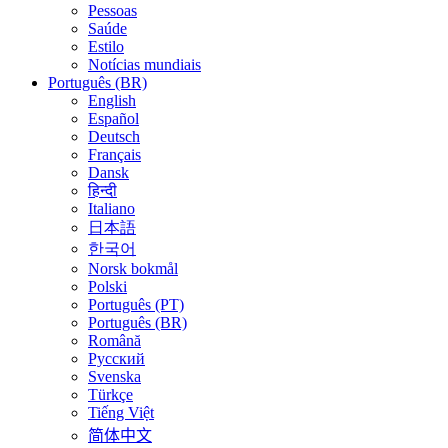
Pessoas
Saúde
Estilo
Notícias mundiais
Português (BR)
English
Español
Deutsch
Français
Dansk
हिन्दी
Italiano
日本語
한국어
Norsk bokmål
Polski
Português (PT)
Português (BR)
Română
Русский
Svenska
Türkçe
Tiếng Việt
简体中文