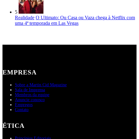
5
Realidade
O Ultimato: Ou Casa ou Vaza chega à Netflix com
uma 4ª temporada em Las Vegas
EMPRESA
Sobre a Martin Cid Magazine
Sala de Imprensa
Membros da equipe
Anuncie conosco
Empregos
Contato
ÉTICA
Princípios Editoriais