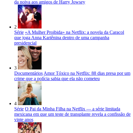
da noiva aos amigos de Harry Jowsey
2
Série
«A Mulher Proibida» na Netflix: a novela da Caracol
que joga Anna Kariênina dentro de uma campanha
presidencial
3
Documentários
Amor Tóxico na Netflix: 88 dias presa por um
crime que a polícia sabia que ela não cometeu
4
Série
O Pai da Minha Filha na Netflix — a série limitada
mexicana em que um teste de transplante revela a confissão de
vinte anos