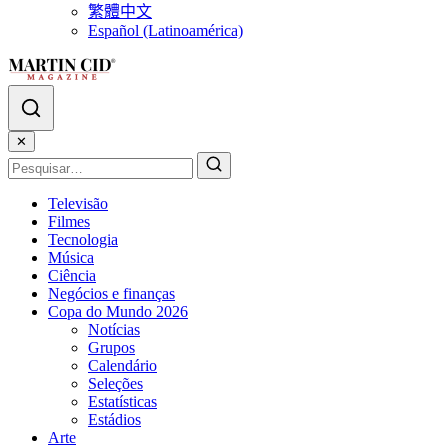
繁體中文
Español (Latinoamérica)
✕
Televisão
Filmes
Tecnologia
Música
Ciência
Negócios e finanças
Copa do Mundo 2026
Notícias
Grupos
Calendário
Seleções
Estatísticas
Estádios
Arte