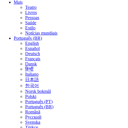
Mais
Teatro
Livros
Pessoas
Saúde
Estilo
Notícias mundiais
Português (BR)
English
Español
Deutsch
Français
Dansk
हिन्दी
Italiano
日本語
한국어
Norsk bokmål
Polski
Português (PT)
Português (BR)
Română
Русский
Svenska
Türkçe