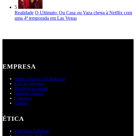
5
Realidade
O Ultimato: Ou Casa ou Vaza chega à Netflix com
uma 4ª temporada em Las Vegas
EMPRESA
Sobre a Martin Cid Magazine
Sala de Imprensa
Membros da equipe
Anuncie conosco
Empregos
Contato
ÉTICA
Princípios Editoriais
Declaração de Ética