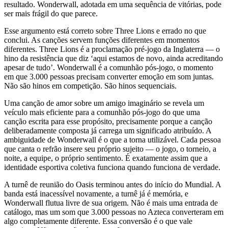
resultado. Wonderwall, adotada em uma sequência de vitórias, pode
ser mais frágil do que parece.
Esse argumento está correto sobre Three Lions e errado no que
conclui. As canções servem funções diferentes em momentos
diferentes. Three Lions é a proclamação pré-jogo da Inglaterra — o
hino da resistência que diz ‘aqui estamos de novo, ainda acreditando
apesar de tudo’. Wonderwall é a comunhão pós-jogo, o momento
em que 3.000 pessoas precisam converter emoção em som juntas.
Não são hinos em competição. São hinos sequenciais.
Uma canção de amor sobre um amigo imaginário se revela um
veículo mais eficiente para a comunhão pós-jogo do que uma
canção escrita para esse propósito, precisamente porque a canção
deliberadamente composta já carrega um significado atribuído. A
ambiguidade de Wonderwall é o que a torna utilizável. Cada pessoa
que canta o refrão insere seu próprio sujeito — o jogo, o torneio, a
noite, a equipe, o próprio sentimento. É exatamente assim que a
identidade esportiva coletiva funciona quando funciona de verdade.
A turnê de reunião do Oasis terminou antes do início do Mundial. A
banda está inacessível novamente, a turnê já é memória, e
Wonderwall flutua livre de sua origem. Não é mais uma entrada de
catálogo, mas um som que 3.000 pessoas no Azteca converteram em
algo completamente diferente. Essa conversão é o que vale