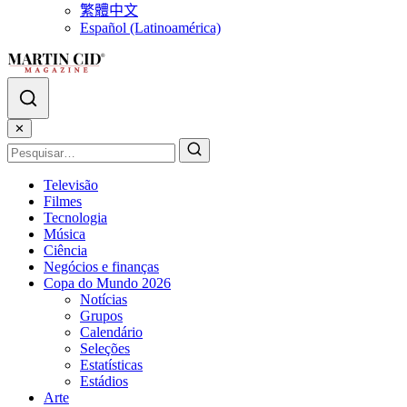
繁體中文
Español (Latinoamérica)
✕
Televisão
Filmes
Tecnologia
Música
Ciência
Negócios e finanças
Copa do Mundo 2026
Notícias
Grupos
Calendário
Seleções
Estatísticas
Estádios
Arte