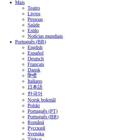
Mais
Teatro
Livros
Pessoas
Saúde
Estilo
Notícias mundiais
Português (BR)
English
Español
Deutsch
Français
Dansk
हिन्दी
Italiano
日本語
한국어
Norsk bokmål
Polski
Português (PT)
Português (BR)
Română
Русский
Svenska
Türkçe