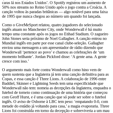
caras lá nos Estados Unidos’. O Spotify registrou um aumento de
50% nos streams no Reino Unido após o jogo contra a Croácia. A
canção voltou às paradas britânicas — algo notável para uma faixa
de 1995 que nunca chegou ao número um quando foi lançada.
Como o GiveMeSport relatou, quatro jogadores do selecionado
inglês atuam no Manchester City, onde Wonderwall é há muito
tempo uma constante após os jogos no Etihad Stadium. O zagueiro
John Stones seria próximo de Noel Gallagher. A canção entrou no
Mundial inglês em parte por esse canal clube-seleção. Gallagher
enviou uma mensagem a um apresentador de rádio dizendo que
Wonderwall ‘pertence ao povo’ e chamou as celebrações de ‘um
momento brilhante’. Jordan Pickford disse: ‘A gente ama. A gente
cresce com isso.’
O argumento mais forte contra Wonderwall como hino vem de
quem sustenta que a Inglaterra já tem uma canção definitiva para as
Copas, e essa canção é Three Lions. A colaboração de 1996 entre
Baddiel, Skinner e Lightning Seeds tem uma especificidade que
Wonderwall não tem: nomeia as decepções da Inglaterra, enquadra o
futebol de torneio como continuação de uma história que começou
com Geoff Hurst, e é uma canção que só pode ser sobre o futebol
inglês. O aviso de Osborne à LBC tem peso: ‘empatando 0-0, com
metade do estádio já voltando para casa,’ a magia evaporaria. Three
Lions foi construída em torno da decepção e sobreviveria a um mau