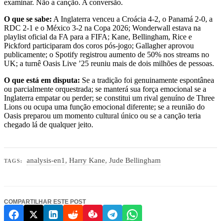
examinar. Não a canção. A conversão.
O que se sabe:
A Inglaterra venceu a Croácia 4-2, o Panamá 2-0, a
RDC 2-1 e o México 3-2 na Copa 2026; Wonderwall estava na
playlist oficial da FA para a FIFA; Kane, Bellingham, Rice e
Pickford participaram dos coros pós-jogo; Gallagher aprovou
publicamente; o Spotify registrou aumento de 50% nos streams no
UK; a turnê Oasis Live ’25 reuniu mais de dois milhões de pessoas.
O que está em disputa:
Se a tradição foi genuinamente espontânea
ou parcialmente orquestrada; se manterá sua força emocional se a
Inglaterra empatar ou perder; se constitui um rival genuíno de Three
Lions ou ocupa uma função emocional diferente; se a reunião do
Oasis preparou um momento cultural único ou se a canção teria
chegado lá de qualquer jeito.
analysis-en1
,
Harry Kane
,
Jude Bellingham
TAGS:
COMPARTILHAR ESTE POST