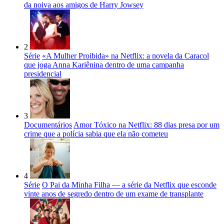
da noiva aos amigos de Harry Jowsey
2
Série
«A Mulher Proibida» na Netflix: a novela da Caracol
que joga Anna Kariênina dentro de uma campanha
presidencial
3
Documentários
Amor Tóxico na Netflix: 88 dias presa por um
crime que a polícia sabia que ela não cometeu
4
Série
O Pai da Minha Filha — a série da Netflix que esconde
vinte anos de segredo dentro de um exame de transplante