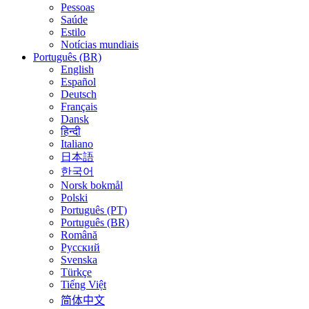
Pessoas
Saúde
Estilo
Notícias mundiais
Português (BR)
English
Español
Deutsch
Français
Dansk
हिन्दी
Italiano
日本語
한국어
Norsk bokmål
Polski
Português (PT)
Português (BR)
Română
Русский
Svenska
Türkçe
Tiếng Việt
简体中文