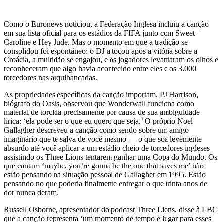
Como o Euronews noticiou, a Federação Inglesa incluiu a canção
em sua lista oficial para os estádios da FIFA junto com Sweet
Caroline e Hey Jude. Mas o momento em que a tradição se
consolidou foi espontâneo: o DJ a tocou após a vitória sobre a
Croácia, a multidão se engajou, e os jogadores levantaram os olhos e
reconheceram que algo havia acontecido entre eles e os 3.000
torcedores nas arquibancadas.
As propriedades específicas da canção importam. PJ Harrison,
biógrafo do Oasis, observou que Wonderwall funciona como
material de torcida precisamente por causa de sua ambiguidade
lírica: ‘ela pode ser o que eu quero que seja.’ O próprio Noel
Gallagher descreveu a canção como sendo sobre um amigo
imaginário que te salva de você mesmo — o que soa levemente
absurdo até você aplicar a um estádio cheio de torcedores ingleses
assistindo os Three Lions tentarem ganhar uma Copa do Mundo. Os
que cantam ‘maybe, you’re gonna be the one that saves me’ não
estão pensando na situação pessoal de Gallagher em 1995. Estão
pensando no que poderia finalmente entregar o que trinta anos de
dor nunca deram.
Russell Osborne, apresentador do podcast Three Lions, disse à LBC
que a canção representa ‘um momento de tempo e lugar para esses