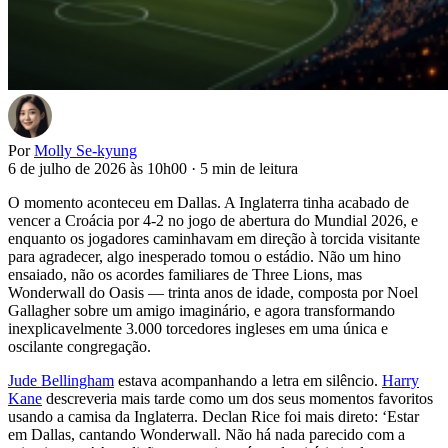
Por
Molly Se-kyung
6 de julho de 2026 às 10h00
·
5 min de leitura
O momento aconteceu em Dallas. A Inglaterra tinha acabado de
vencer a Croácia por 4-2 no jogo de abertura do Mundial 2026, e
enquanto os jogadores caminhavam em direção à torcida visitante
para agradecer, algo inesperado tomou o estádio. Não um hino
ensaiado, não os acordes familiares de Three Lions, mas
Wonderwall do Oasis — trinta anos de idade, composta por Noel
Gallagher sobre um amigo imaginário, e agora transformando
inexplicavelmente 3.000 torcedores ingleses em uma única e
oscilante congregação.
Jude Bellingham
estava acompanhando a letra em silêncio.
Harry
Kane
descreveria mais tarde como um dos seus momentos favoritos
usando a camisa da Inglaterra. Declan Rice foi mais direto: ‘Estar
em Dallas, cantando Wonderwall. Não há nada parecido com a