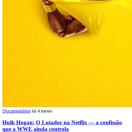
Documentários
há 4 meses
Hulk Hogan: O Lutador na Netflix — a confissão
que a WWE ainda controla