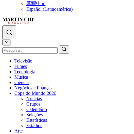
繁體中文
Español (Latinoamérica)
✕
Televisão
Filmes
Tecnologia
Música
Ciência
Negócios e finanças
Copa do Mundo 2026
Notícias
Grupos
Calendário
Seleções
Estatísticas
Estádios
Arte