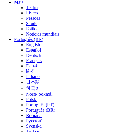
Mais
Teatro
Livros
Pessoas
Saúde
Estilo
Notícias mundiais
Português (BR)
English
Español
Deutsch
Français
Dansk
हिन्दी
Italiano
日本語
한국어
Norsk bokmål
Polski
Português (PT)
Português (BR)
Română
Русский
Svenska
Türkçe