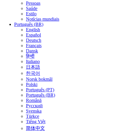
Pessoas
Saúde
Estilo
Notícias mundiais
Português (BR)
English
Español
Deutsch
Français
Dansk
हिन्दी
Italiano
日本語
한국어
Norsk bokmål
Polski
Português (PT)
Português (BR)
Română
Русский
Svenska
Türkçe
Tiếng Việt
简体中文