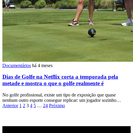
Documentários
há 4 meses
Dias de Golfe na Netflix corta a temporada pela
metade e mostra o que o golfe realmente é
No golfe profissional, existe um tipo de exposição que quase
nenhum outro esporte consegue replicar: um jogador sozinho…
Paginação
Anterior
1
2
3
4
5
…
24
Próximo
de
posts