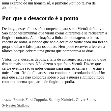
num exército de um homem só, o primeiro
Rambo
falava de
abandono.
Por que o desacordo é o ponto
De longe, esses filmes não competem para ser o Vietnã definitivo.
São cinco testemunhas que viram coisas diferentes e se recusaram a
fingir o contrário. A alucinação, a linha de montagem, o barro, a
cadeira de rodas, a cidade que não o aceita de volta: cada um fiel ao
próprio olhar e falso para os outros. Herr pôde escrever a febre e a
fábrica porque cobrira uma guerra que comportava as duas.
Vistos hoje, décadas depois, a falta de consenso acaba sendo o que
têm de mais honesto. Não dizem o que foi o Vietnã. Dizem que
certos eventos são grandes demais para uma só câmera — e que a
única forma fiel de filmar este era continuar discordando dele. Um
país que ainda não concorda sobre o que a guerra significou ficou
com um cinema que parou de fingir que podia.
Francis Ford Coppola
,
Stanley Kubrick
,
Oliver Stone
,
TAGS:
Sylvester Stallone