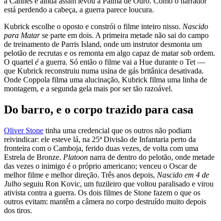
a Cannes e ainda assim levou a Palma de Ouro. Como o narrador
está perdendo a cabeça, a guerra parece loucura.
Kubrick escolhe o oposto e constrói o filme inteiro nisso.
Nascido
para Matar
se parte em dois. A primeira metade não sai do campo
de treinamento de Parris Island, onde um instrutor desmonta um
pelotão de recrutas e os remonta em algo capaz de matar sob ordem.
O quartel
é
a guerra. Só então o filme vai a Hue durante o Tet —
que Kubrick reconstruiu numa usina de gás britânica desativada.
Onde Coppola filma uma alucinação, Kubrick filma uma linha de
montagem, e a segunda gela mais por ser tão razoável.
Do barro, e o corpo trazido para casa
Oliver Stone
tinha uma credencial que os outros não podiam
reivindicar: ele esteve lá, na 25ª Divisão de Infantaria perto da
fronteira com o Camboja, ferido duas vezes, de volta com uma
Estrela de Bronze.
Platoon
narra de dentro do pelotão, onde metade
das vezes o inimigo é o próprio americano; venceu o Oscar de
melhor filme e melhor direção. Três anos depois,
Nascido em 4 de
Julho
seguiu Ron Kovic, um fuzileiro que voltou paralisado e virou
ativista contra a guerra. Os dois filmes de Stone fazem o que os
outros evitam: mantêm a câmera no corpo destruído muito depois
dos tiros.