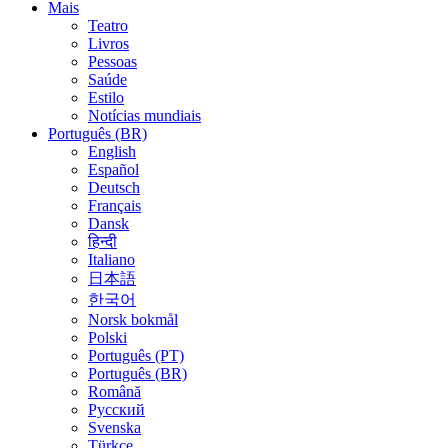
Mais
Teatro
Livros
Pessoas
Saúde
Estilo
Notícias mundiais
Português (BR)
English
Español
Deutsch
Français
Dansk
हिन्दी
Italiano
日本語
한국어
Norsk bokmål
Polski
Português (PT)
Português (BR)
Română
Русский
Svenska
Türkçe