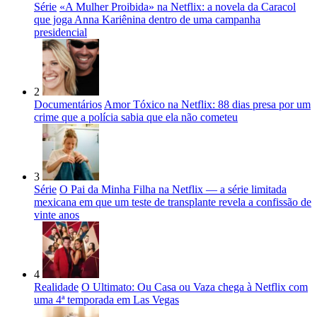
Série
«A Mulher Proibida» na Netflix: a novela da Caracol
que joga Anna Kariênina dentro de uma campanha
presidencial
2
Documentários
Amor Tóxico na Netflix: 88 dias presa por um
crime que a polícia sabia que ela não cometeu
3
Série
O Pai da Minha Filha na Netflix — a série limitada
mexicana em que um teste de transplante revela a confissão de
vinte anos
4
Realidade
O Ultimato: Ou Casa ou Vaza chega à Netflix com
uma 4ª temporada em Las Vegas