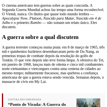
O cinema americano tem guerras sobre as quais concorda. A
Segunda Guerra Mundial achou faz tempo uma forma reconhecível.
O Vietnã, nunca. Os títulos que quase todo mundo lembra —
Apocalypse Now
,
Platoon
,
Nascido para Matar
,
Nascido em 4 de
Julho
e o primeiro
Rambo
— não somam um relato único. Eles
discutem.
A guerra sobre a qual discutem
A guerra terrestre começou numa praia: em 8 de março de 1965, três
mil e quinhentos fuzileiros desembarcaram perto de Da Nang, as
primeiras tropas de combate depois da resolução do golfo de
Tonkin. O que veio depois não teve forma limpa. A ofensiva do Tet,
em janeiro de 1968, lançou mais de oitenta e cinco mil combatentes
norte-vietnamitas e vietcongues contra uma centena de cidades ao
mesmo tempo; militarmente fracassou, mas quebrou a confiança
americana de que a guerra estava sendo vencida. Semanas depois, o
massacre de civis em My Lai.
LEITURA RECOMENDADA
“Ponto de Virada: A Guerra do