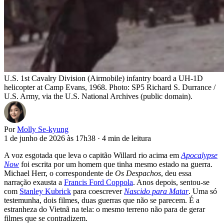
U.S. 1st Cavalry Division (Airmobile) infantry board a UH-1D
helicopter at Camp Evans, 1968. Photo: SP5 Richard S. Durrance /
U.S. Army, via the U.S. National Archives (public domain).
Por
Molly Se-kyung
1 de junho de 2026 às 17h38
·
4 min de leitura
A voz esgotada que leva o capitão Willard rio acima em
Apocalypse
Now
foi escrita por um homem que tinha mesmo estado na guerra.
Michael Herr, o correspondente de
Os Despachos
, deu essa
narração exausta a
Francis Ford Coppola
. Anos depois, sentou-se
com
Stanley Kubrick
para coescrever
Nascido para Matar
. Uma só
testemunha, dois filmes, duas guerras que não se parecem. É a
estranheza do Vietnã na tela: o mesmo terreno não para de gerar
filmes que se contradizem.