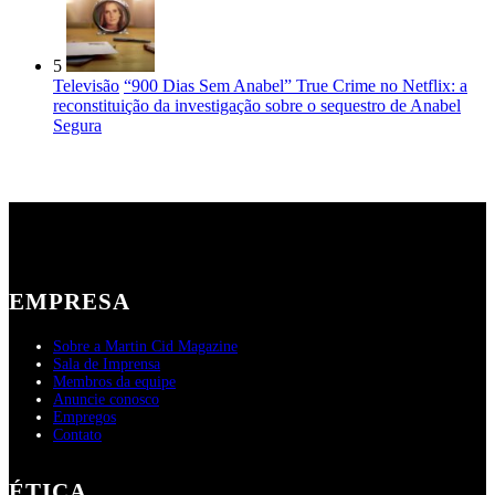
5
Televisão
“900 Dias Sem Anabel” True Crime no Netflix: a
reconstituição da investigação sobre o sequestro de Anabel
Segura
EMPRESA
Sobre a Martin Cid Magazine
Sala de Imprensa
Membros da equipe
Anuncie conosco
Empregos
Contato
ÉTICA