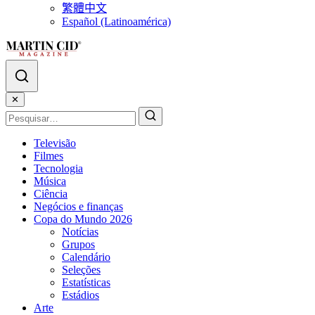
繁體中文
Español (Latinoamérica)
✕
Televisão
Filmes
Tecnologia
Música
Ciência
Negócios e finanças
Copa do Mundo 2026
Notícias
Grupos
Calendário
Seleções
Estatísticas
Estádios
Arte