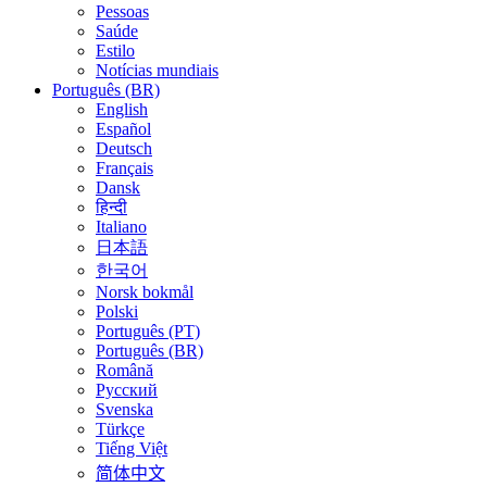
Pessoas
Saúde
Estilo
Notícias mundiais
Português (BR)
English
Español
Deutsch
Français
Dansk
हिन्दी
Italiano
日本語
한국어
Norsk bokmål
Polski
Português (PT)
Português (BR)
Română
Русский
Svenska
Türkçe
Tiếng Việt
简体中文