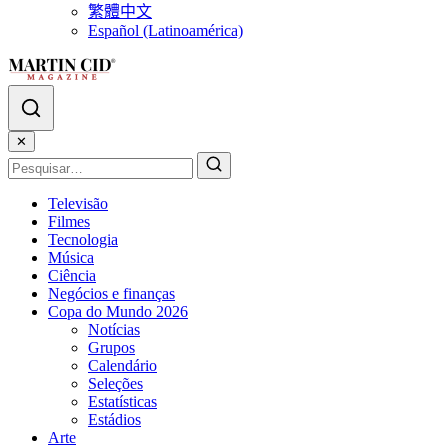
繁體中文
Español (Latinoamérica)
✕
Televisão
Filmes
Tecnologia
Música
Ciência
Negócios e finanças
Copa do Mundo 2026
Notícias
Grupos
Calendário
Seleções
Estatísticas
Estádios
Arte