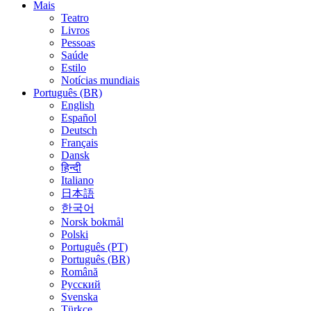
Mais
Teatro
Livros
Pessoas
Saúde
Estilo
Notícias mundiais
Português (BR)
English
Español
Deutsch
Français
Dansk
हिन्दी
Italiano
日本語
한국어
Norsk bokmål
Polski
Português (PT)
Português (BR)
Română
Русский
Svenska
Türkçe