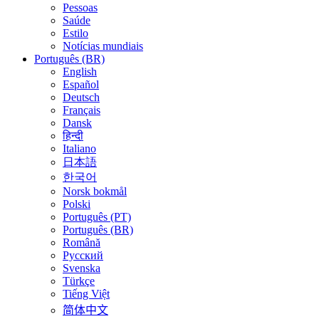
Pessoas
Saúde
Estilo
Notícias mundiais
Português (BR)
English
Español
Deutsch
Français
Dansk
हिन्दी
Italiano
日本語
한국어
Norsk bokmål
Polski
Português (PT)
Português (BR)
Română
Русский
Svenska
Türkçe
Tiếng Việt
简体中文