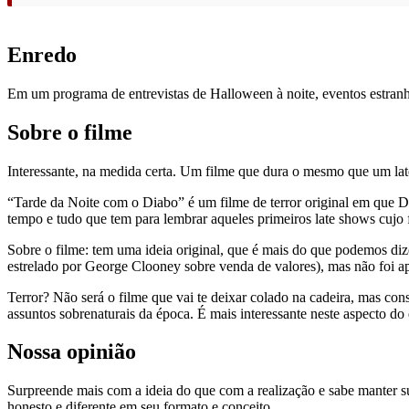
Enredo
Em um programa de entrevistas de Halloween à noite, eventos estranh
Sobre o filme
Interessante, na medida certa. Um filme que dura o mesmo que um lat
“Tarde da Noite com o Diabo” é um filme de terror original em que 
tempo e tudo que tem para lembrar aqueles primeiros late shows cujo 
Sobre o filme: tem uma ideia original, que é mais do que podemos dizer
estrelado por George Clooney sobre venda de valores), mas não foi ap
Terror? Não será o filme que vai te deixar colado na cadeira, mas c
assuntos sobrenaturais da época. É mais interessante neste aspecto do
Nossa opinião
Surpreende mais com a ideia do que com a realização e sabe manter su
honesto e diferente em seu formato e conceito.