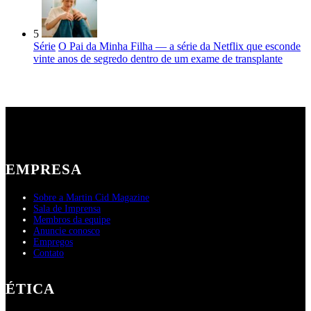
5
Série
O Pai da Minha Filha — a série da Netflix que esconde
vinte anos de segredo dentro de um exame de transplante
EMPRESA
Sobre a Martin Cid Magazine
Sala de Imprensa
Membros da equipe
Anuncie conosco
Empregos
Contato
ÉTICA