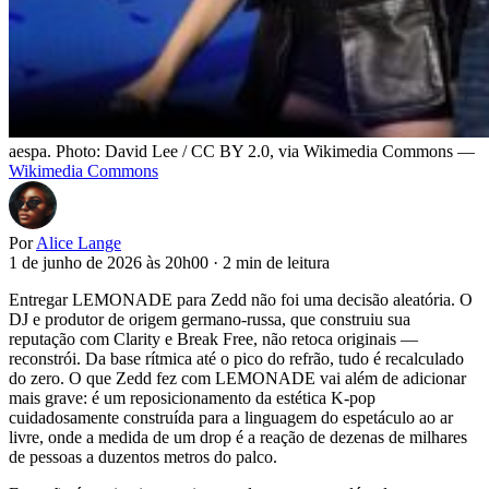
aespa. Photo: David Lee / CC BY 2.0, via Wikimedia Commons —
Wikimedia Commons
Por
Alice Lange
1 de junho de 2026 às 20h00
·
2 min de leitura
Entregar LEMONADE para Zedd não foi uma decisão aleatória. O
DJ e produtor de origem germano-russa, que construiu sua
reputação com Clarity e Break Free, não retoca originais —
reconstrói. Da base rítmica até o pico do refrão, tudo é recalculado
do zero. O que Zedd fez com LEMONADE vai além de adicionar
mais grave: é um reposicionamento da estética K-pop
cuidadosamente construída para a linguagem do espetáculo ao ar
livre, onde a medida de um drop é a reação de dezenas de milhares
de pessoas a duzentos metros do palco.