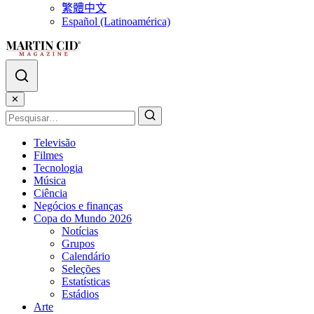
繁體中文
Español (Latinoamérica)
✕
Televisão
Filmes
Tecnologia
Música
Ciência
Negócios e finanças
Copa do Mundo 2026
Notícias
Grupos
Calendário
Seleções
Estatísticas
Estádios
Arte