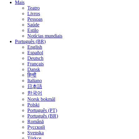
Mais
Teatro
Livros
Pessoas
Saúde
Estilo
Notícias mundiais
Português (BR)
English
Español
Deutsch
Français
Dansk
हिन्दी
Italiano
日本語
한국어
Norsk bokmål
Polski
Português (PT)
Português (BR)
Română
Русский
Svenska
Türkçe