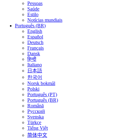
Pessoas
Saúde
Estilo
Notícias mundiais
Português (BR)
English
Español
Deutsch
Français
Dansk
हिन्दी
Italiano
日本語
한국어
Norsk bokmål
Polski
Português (PT)
Português (BR)
Română
Русский
Svenska
Türkçe
Tiếng Việt
简体中文