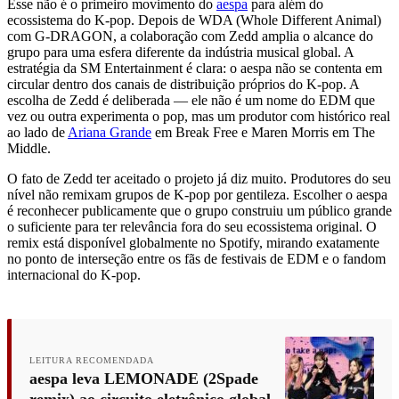
Esse não é o primeiro movimento do
aespa
para além do
ecossistema do K-pop. Depois de WDA (Whole Different Animal)
com G-DRAGON, a colaboração com Zedd amplia o alcance do
grupo para uma esfera diferente da indústria musical global. A
estratégia da SM Entertainment é clara: o aespa não se contenta em
circular dentro dos canais de distribuição próprios do K-pop. A
escolha de Zedd é deliberada — ele não é um nome do EDM que
vez ou outra experimenta o pop, mas um produtor com histórico real
ao lado de
Ariana Grande
em Break Free e Maren Morris em The
Middle.
O fato de Zedd ter aceitado o projeto já diz muito. Produtores do seu
nível não remixam grupos de K-pop por gentileza. Escolher o aespa
é reconhecer publicamente que o grupo construiu um público grande
o suficiente para ter relevância fora do seu ecossistema original. O
remix está disponível globalmente no Spotify, mirando exatamente
no ponto de interseção entre os fãs de festivais de EDM e o fandom
internacional do K-pop.
LEITURA RECOMENDADA
aespa leva LEMONADE (2Spade