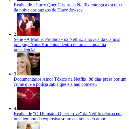
Realidade
«Harry Quer Casar» na Netflix entrega a escolha
da noiva aos amigos de Harry Jowsey
2
Série
«A Mulher Proibida» na Netflix: a novela da Caracol
que joga Anna Kariênina dentro de uma campanha
presidencial
3
Documentários
Amor Tóxico na Netflix: 88 dias presa por um
crime que a polícia sabia que ela não cometeu
4
Realidade
“O Ultimato: Queer Love” da Netflix retorna em
uma temporada explosiva sobre os limites do amor