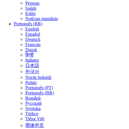
Pessoas
Saúde
Estilo
Notícias mundiais
Português (BR)
English
Español
Deutsch
Français
Dansk
हिन्दी
Italiano
日本語
한국어
Norsk bokmål
Polski
Português (PT)
Português (BR)
Română
Русский
Svenska
Türkçe
Tiếng Việt
简体中文