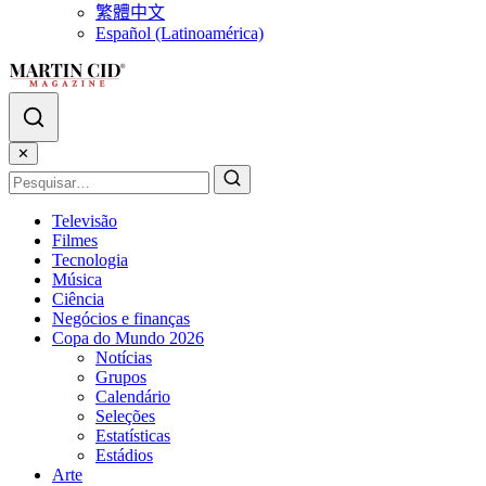
繁體中文
Español (Latinoamérica)
✕
Televisão
Filmes
Tecnologia
Música
Ciência
Negócios e finanças
Copa do Mundo 2026
Notícias
Grupos
Calendário
Seleções
Estatísticas
Estádios
Arte