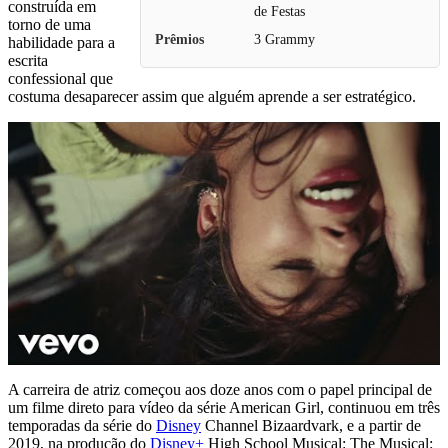
construída em
de Festas
torno de uma
Prêmios
3 Grammy
habilidade para a
escrita
confessional que
costuma desaparecer assim que alguém aprende a ser estratégico.
A carreira de atriz começou aos doze anos com o papel principal de
um filme direto para vídeo da série American Girl, continuou em três
temporadas da série do
Disney
Channel Bizaardvark, e a partir de
2019, na produção do
Disney+
High School Musical: The Musical: