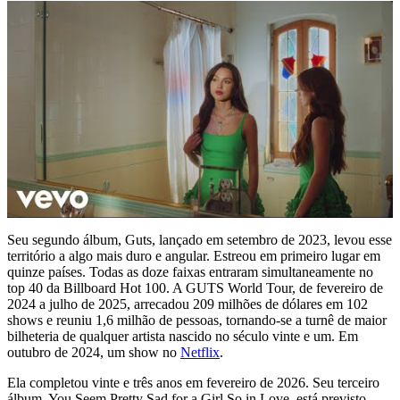
Seu segundo álbum, Guts, lançado em setembro de 2023, levou esse
território a algo mais duro e angular. Estreou em primeiro lugar em
quinze países. Todas as doze faixas entraram simultaneamente no
top 40 da Billboard Hot 100. A GUTS World Tour, de fevereiro de
2024 a julho de 2025, arrecadou 209 milhões de dólares em 102
shows e reuniu 1,6 milhão de pessoas, tornando-se a turnê de maior
bilheteria de qualquer artista nascido no século vinte e um. Em
outubro de 2024, um show no
Netflix
.
Ela completou vinte e três anos em fevereiro de 2026. Seu terceiro
álbum, You Seem Pretty Sad for a Girl So in Love, está previsto