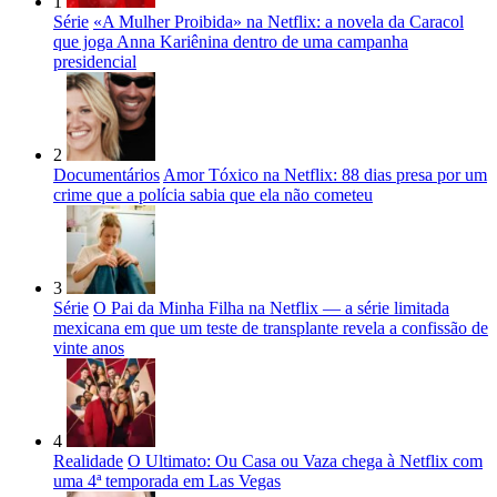
1
Série
«A Mulher Proibida» na Netflix: a novela da Caracol
que joga Anna Kariênina dentro de uma campanha
presidencial
2
Documentários
Amor Tóxico na Netflix: 88 dias presa por um
crime que a polícia sabia que ela não cometeu
3
Série
O Pai da Minha Filha na Netflix — a série limitada
mexicana em que um teste de transplante revela a confissão de
vinte anos
4
Realidade
O Ultimato: Ou Casa ou Vaza chega à Netflix com
uma 4ª temporada em Las Vegas