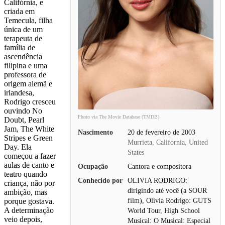
Califórnia, e
criada em
Temecula, filha
única de um
terapeuta de
família de
ascendência
filipina e uma
professora de
origem alemã e
irlandesa,
Rodrigo cresceu
ouvindo No
Photo via The Movie Database (TMDB)
Doubt, Pearl
Jam, The White
Nascimento
20 de fevereiro de 2003
Stripes e Green
Murrieta, California, United
Day. Ela
States
começou a fazer
aulas de canto e
Ocupação
Cantora e compositora
teatro quando
Conhecido por
OLIVIA RODRIGO:
criança, não por
dirigindo até você (a SOUR
ambição, mas
film), Olivia Rodrigo: GUTS
porque gostava.
A determinação
World Tour, High School
veio depois,
Musical: O Musical: Especial