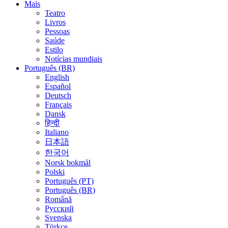
Mais
Teatro
Livros
Pessoas
Saúde
Estilo
Notícias mundiais
Português (BR)
English
Español
Deutsch
Français
Dansk
हिन्दी
Italiano
日本語
한국어
Norsk bokmål
Polski
Português (PT)
Português (BR)
Română
Русский
Svenska
Türkçe