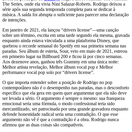
The Series, onde ela vivia Nini Salazar-Roberts. Rodrigo deixou a
série após sua segunda temporada completa para se dedicar à
música. A saída foi abrupta o suficiente para parecer uma declaração
de intenções.
Em janeiro de 2021, ela lançou “drivers license”—uma canção
sobre um término, escrita em uma tarde segundo ela mesma, gravada
enquanto ainda estava vinculada a uma plataforma Disney, que
quebrou o recorde semanal do Spotify em sua primeira semana nas
paradas. Seu álbum de estreia, Sour, veio em maio de 2021, estreou
em primeiro lugar na Billboard 200 e ficou lá por cinco semanas.
Aos dezenove anos, ganhou três Grammy em uma única noite:
Melhor artista revelação, Melhor álbum vocal pop e Melhor
performance vocal pop solo por “drivers license”.
O que importa entender sobre a posição de Rodrigo no pop
contemporâneo não é o desempenho nas paradas, mas o desconforto
específico que ela gera em quem quer argumentar que ela não deve
ser levada a sério. O argumento é sempre o mesmo: sua franqueza
emocional seria uma fórmula, o modo confessional teria sido
mercantilizado, ser patrocinada por uma grande gravadora enquanto
defende honestidade radical seria uma contradição. O que esse
argumento não vê é que a contradição é a obra. Rodrigo nunca
afirmou que as duas coisas são compatíveis.