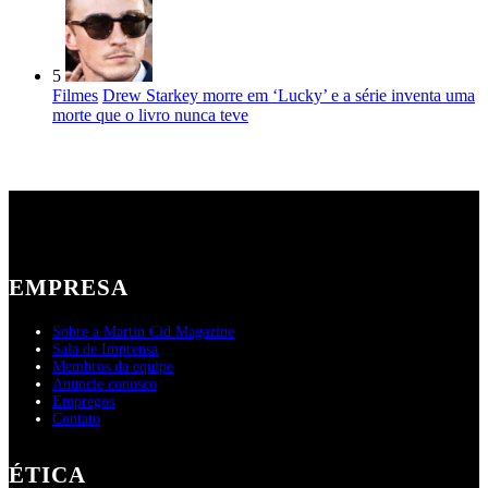
5
Filmes
Drew Starkey morre em ‘Lucky’ e a série inventa uma
morte que o livro nunca teve
EMPRESA
Sobre a Martin Cid Magazine
Sala de Imprensa
Membros da equipe
Anuncie conosco
Empregos
Contato
ÉTICA