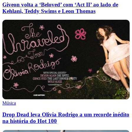
Giveon volta a ‘Beloved’ com ‘Act II’ ao lado de
Kehlani, Teddy Swims e Leon Thomas
Música
Drop Dead leva Olivia Rodrigo a um recorde inédito
na história do Hot 100