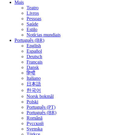
Mais
Teatro
Livros
Pessoas
Saúde
Estilo
Notícias mundiais
Português (BR)
English
Español
Deutsch
Français
Dansk
हिन्दी
Italiano
日本語
한국어
Norsk bokmål
Polski
Português (PT)
Português (BR)
Română
Русский
Svenska
Türkçe