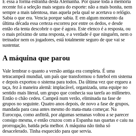
É essa a forma estranha desta Alemanha. Por quase toda a memória
recente foi a seleção mais segura do esporte: não a mais bonita, nem
sempre a mais talentosa, mas aquela pela qual se acertava o relógio.
Sabia o que era. Vencia porque sabia. E em algum momento da
última década essa certeza escorreu por entre os dedos, e desde
então ela tenta descobrir o que é agora. Este elenco é a resposta, ou
o mais próximo de uma resposta, e a verdade é que ninguém, nem o
treinador nem os jogadores, está totalmente seguro de que vai se
sustentar.
A máquina que parou
Vale lembrar o quanto a versão antiga era completa. É uma
tetracampeã mundial, um país que transformou o futebol em sistema
e depois exportou o sistema para todos. Da última vez que ergueu a
taça, fez à maneira alemã: implacável, organizada, uma equipe no
sentido mais literal, um grupo que conhecia sua tarefa ao milímetro.
Então o chão cedeu. Campeã num verão, eliminada na fase de
grupos no seguinte. Quatro anos depois, de novo a fase de grupos,
mandada para casa antes mesmo do mata-mata começar. Na
Eurocopa, como anfitriã, por algumas semanas voltou a se parecer
consigo mesma, e então cruzou com a Espanha nas quartas e caiu na
prorrogação, batida pela melhor. A máquina não tinha só
desacelerado. Tinha esquecido para que servia.