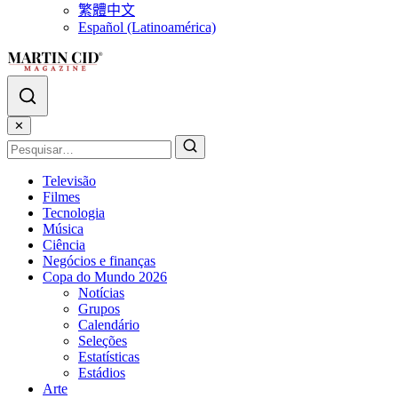
繁體中文
Español (Latinoamérica)
✕
Televisão
Filmes
Tecnologia
Música
Ciência
Negócios e finanças
Copa do Mundo 2026
Notícias
Grupos
Calendário
Seleções
Estatísticas
Estádios
Arte