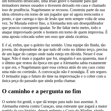
um tornozelo deslocado, uma lesão grave o bastante para que
treinadores menos ousados o tivessem deixado em casa e chamado
isso de prudência. Nagelsmann se recusou. Construiu parte da sua
ideia ofensiva em torno de um jogador que só agora reencontra o
ponto, e que carrega o tipo de lesão que nem sempre volta de uma
vez. Se Musiala estiver fino, a Alemanha tem um desequilibrador
que poucos conseguem igualar. Se lhe faltar meio metro, todo o
ataque improvisado perde o homem em torno de quem improvisa. É
uma aposta colocada sobre um osso que ainda cicatriza.
E é aí, enfim, que o goleiro faz sentido. Uma equipe tão fluida, tão
jovem, tão dependente de que tudo dê certo no último terço, precisa
de um lugar do campo onde nada esteja em dúvida. Neuer é esse
lugar. Não é mais o jogador que foi, ninguém é aos quarenta, mas é
o último que restou da época em que a Alemanha sabia exatamente
o que era, e Nagelsmann quer essa certeza atrás do seu caos como
uma mão no corrimão. A convocação não é nostalgia. É um seguro.
O treinador joga o futuro do time na improvisação e o cobre com a
única peça do passado que ainda podia chamar.
O caminho e a pergunta no fim
O sorteio foi gentil, o que dá tempo para tudo isso assentar. A
Alemanha estreia contra Curaçao, uma estreante que jogará a maior
partida da sua história, depois enfrenta a Costa do Marfim, rápida,