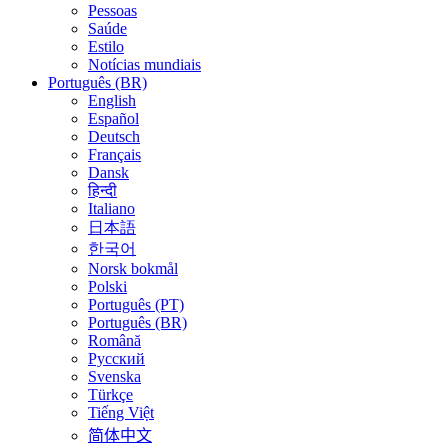
Pessoas
Saúde
Estilo
Notícias mundiais
Português (BR)
English
Español
Deutsch
Français
Dansk
हिन्दी
Italiano
日本語
한국어
Norsk bokmål
Polski
Português (PT)
Português (BR)
Română
Русский
Svenska
Türkçe
Tiếng Việt
简体中文