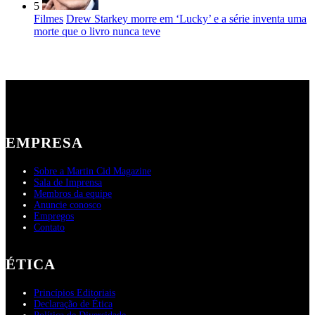
5
Filmes
Drew Starkey morre em ‘Lucky’ e a série inventa uma
morte que o livro nunca teve
EMPRESA
Sobre a Martin Cid Magazine
Sala de Imprensa
Membros da equipe
Anuncie conosco
Empregos
Contato
ÉTICA
Princípios Editoriais
Declaração de Ética