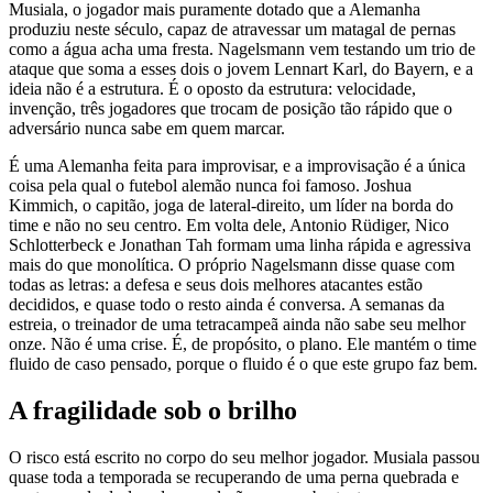
Musiala, o jogador mais puramente dotado que a Alemanha
produziu neste século, capaz de atravessar um matagal de pernas
como a água acha uma fresta. Nagelsmann vem testando um trio de
ataque que soma a esses dois o jovem Lennart Karl, do Bayern, e a
ideia não é a estrutura. É o oposto da estrutura: velocidade,
invenção, três jogadores que trocam de posição tão rápido que o
adversário nunca sabe em quem marcar.
É uma Alemanha feita para improvisar, e a improvisação é a única
coisa pela qual o futebol alemão nunca foi famoso. Joshua
Kimmich, o capitão, joga de lateral-direito, um líder na borda do
time e não no seu centro. Em volta dele, Antonio Rüdiger, Nico
Schlotterbeck e Jonathan Tah formam uma linha rápida e agressiva
mais do que monolítica. O próprio Nagelsmann disse quase com
todas as letras: a defesa e seus dois melhores atacantes estão
decididos, e quase todo o resto ainda é conversa. A semanas da
estreia, o treinador de uma tetracampeã ainda não sabe seu melhor
onze. Não é uma crise. É, de propósito, o plano. Ele mantém o time
fluido de caso pensado, porque o fluido é o que este grupo faz bem.
A fragilidade sob o brilho
O risco está escrito no corpo do seu melhor jogador. Musiala passou
quase toda a temporada se recuperando de uma perna quebrada e