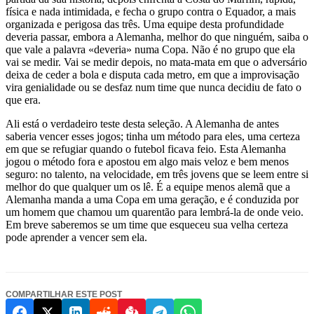
física e nada intimidada, e fecha o grupo contra o Equador, a mais
organizada e perigosa das três. Uma equipe desta profundidade
deveria passar, embora a Alemanha, melhor do que ninguém, saiba o
que vale a palavra «deveria» numa Copa. Não é no grupo que ela
vai se medir. Vai se medir depois, no mata-mata em que o adversário
deixa de ceder a bola e disputa cada metro, em que a improvisação
vira genialidade ou se desfaz num time que nunca decidiu de fato o
que era.
Ali está o verdadeiro teste desta seleção. A Alemanha de antes
saberia vencer esses jogos; tinha um método para eles, uma certeza
em que se refugiar quando o futebol ficava feio. Esta Alemanha
jogou o método fora e apostou em algo mais veloz e bem menos
seguro: no talento, na velocidade, em três jovens que se leem entre si
melhor do que qualquer um os lê. É a equipe menos alemã que a
Alemanha manda a uma Copa em uma geração, e é conduzida por
um homem que chamou um quarentão para lembrá-la de onde veio.
Em breve saberemos se um time que esqueceu sua velha certeza
pode aprender a vencer sem ela.
COMPARTILHAR ESTE POST