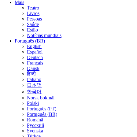
Mais
Teatro
Livros
Pessoas
Saúde
Estilo
Notícias mundiais
Português (BR)
English
Español
Deutsch
Français
Dansk
हिन्दी
Italiano
日本語
한국어
Norsk bokmål
Polski
Português (PT)
Português (BR)
Română
Русский
Svenska
Türkçe