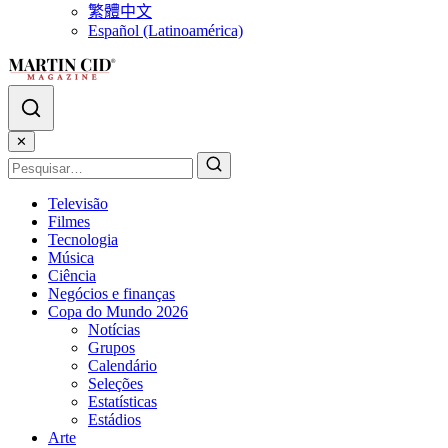
繁體中文
Español (Latinoamérica)
✕
Televisão
Filmes
Tecnologia
Música
Ciência
Negócios e finanças
Copa do Mundo 2026
Notícias
Grupos
Calendário
Seleções
Estatísticas
Estádios
Arte