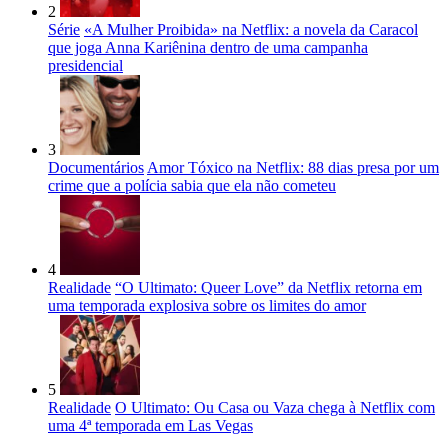
2
Série
«A Mulher Proibida» na Netflix: a novela da Caracol
que joga Anna Kariênina dentro de uma campanha
presidencial
3
Documentários
Amor Tóxico na Netflix: 88 dias presa por um
crime que a polícia sabia que ela não cometeu
4
Realidade
“O Ultimato: Queer Love” da Netflix retorna em
uma temporada explosiva sobre os limites do amor
5
Realidade
O Ultimato: Ou Casa ou Vaza chega à Netflix com
uma 4ª temporada em Las Vegas