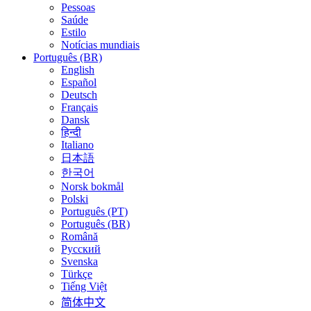
Pessoas
Saúde
Estilo
Notícias mundiais
Português (BR)
English
Español
Deutsch
Français
Dansk
हिन्दी
Italiano
日本語
한국어
Norsk bokmål
Polski
Português (PT)
Português (BR)
Română
Русский
Svenska
Türkçe
Tiếng Việt
简体中文