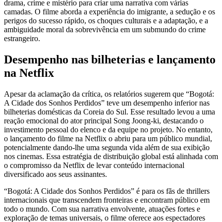
drama, crime e mistério para criar uma narrativa com várias
camadas. O filme aborda a experiência do imigrante, a sedução e os
perigos do sucesso rápido, os choques culturais e a adaptação, e a
ambiguidade moral da sobrevivência em um submundo do crime
estrangeiro.
Desempenho nas bilheterias e lançamento
na Netflix
Apesar da aclamação da crítica, os relatórios sugerem que “Bogotá:
A Cidade dos Sonhos Perdidos” teve um desempenho inferior nas
bilheterias domésticas da Coreia do Sul. Esse resultado levou a uma
reação emocional do ator principal Song Joong-ki, destacando o
investimento pessoal do elenco e da equipe no projeto. No entanto,
o lançamento do filme na Netflix o abriu para um público mundial,
potencialmente dando-lhe uma segunda vida além de sua exibição
nos cinemas. Essa estratégia de distribuição global está alinhada com
o compromisso da Netflix de levar conteúdo internacional
diversificado aos seus assinantes.
“Bogotá: A Cidade dos Sonhos Perdidos” é para os fãs de thrillers
internacionais que transcendem fronteiras e encontram público em
todo o mundo. Com sua narrativa envolvente, atuações fortes e
exploração de temas universais, o filme oferece aos espectadores