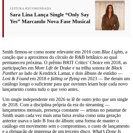
LEITURA RECOMENDADA
Sara Lina Lança Single “Only Say
Yes” Marcando Nova Fase Musical
Smith firmou-se como nome relevante em 2016 com
Blue Lights
, a
canção que a aproximou do círculo de R&B britânico ao qual
permaneceu próxima. O prêmio BRIT Critics’ Choice em 2018, as
participações em
More Life
de Drake e na trilha sonora de
Black
Panther
ao lado de Kendrick Lamar, e dois álbuns de estúdio —
Lost & Found
em 2018 e
falling or flying
em 2023 — lhe deram um
catálogo longo o suficiente para que ouvintes leiam hoje cada novo
lançamento contra tudo o que veio antes.
Um single independente em 2026 se lê de outro jeito que um single
de 2018. Com a disciplina própria da era do streaming —
lançamentos mensais, presença constante — artistas no patamar de
Smith usam cada vez mais uma faixa avulsa como uma geração
anterior usava o lado B fora do álbum: uma forma de manter o
catálogo em movimento sem o compromisso, o custo de lançamento
e a obrigação de imprensa de um terceiro disco.
What’s Done Is