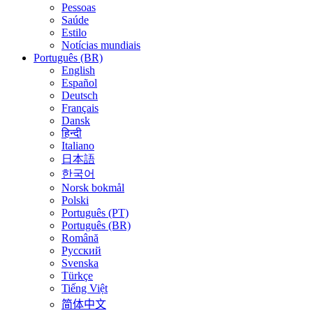
Pessoas
Saúde
Estilo
Notícias mundiais
Português (BR)
English
Español
Deutsch
Français
Dansk
हिन्दी
Italiano
日本語
한국어
Norsk bokmål
Polski
Português (PT)
Português (BR)
Română
Русский
Svenska
Türkçe
Tiếng Việt
简体中文