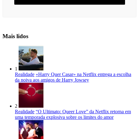
Mais lidos
1
Realidade
«Harry Quer Casar» na Netflix entrega a escolha
da noiva aos amigos de Harry Jowsey
2
Realidade
“O Ultimato: Queer Love” da Netflix retorna em
uma temporada explosiva sobre os limites do amor