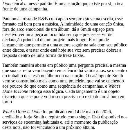
Done
encaixa nesse padrão. É uma canção que existe por si, não a
frente de uma campanha.
Para uma artista de R&B cujo apelo sempre esteve na escrita, esse
formato cai bem para a música. A intimidade de uma canção única,
fora do arco emocional de um álbum, dá a Smith espaço para
desenvolver uma peça autocontida sem que precise servir de
declaração principal de um projeto mais longo. É o tipo de
lançamento que permite a uma autora seguir na sala com seu público
entre discos, e testar onde está hoje sua voz sem precisar dobrar a
resposta dentro de uma forma de treze faixas.
Também mantém aberta em público uma pergunta precisa, a mesma
que sua carreira vem fazendo em silêncio há vários anos: se o centro
do trabalho dela está no álbum ou na canção. O catálogo de Smith
vem se construindo mais como uma prateleira que vai se enchendo
aos poucos do que como uma sequência de campanhas, e
What’s
Done Is Done
reforça essa lógica. Cada lançamento é um objeto
discreto a que se pode voltar sem precisar do resto de um álbum em
torno.
What’s Done Is Done
foi publicado em 14 de maio de 2026,
creditado a Jorja Smith e registrado como single. Está disponível nos
serviços de streaming habituais e, até o momento da publicação
desta nota, não foi vinculado a um próximo álbum.