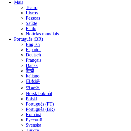
Mais
Teatro
Livros
Pessoas
Saúde
Estilo
Notícias mundiais
Português (BR)
English
Español
Deutsch
Français
Dansk
हिन्दी
Italiano
日本語
한국어
Norsk bokmål
Polski
Português (PT)
Português (BR)
Română
Русский
Svenska
Türkçe