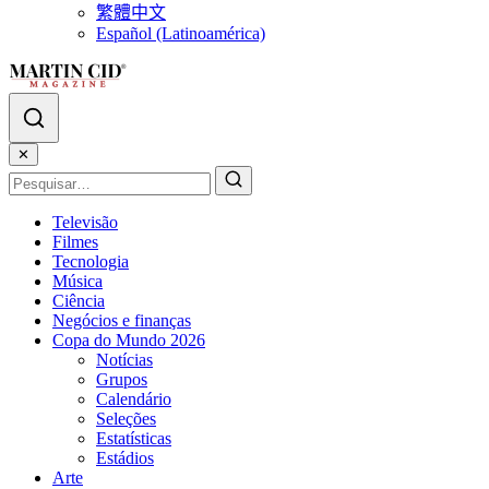
繁體中文
Español (Latinoamérica)
✕
Televisão
Filmes
Tecnologia
Música
Ciência
Negócios e finanças
Copa do Mundo 2026
Notícias
Grupos
Calendário
Seleções
Estatísticas
Estádios
Arte