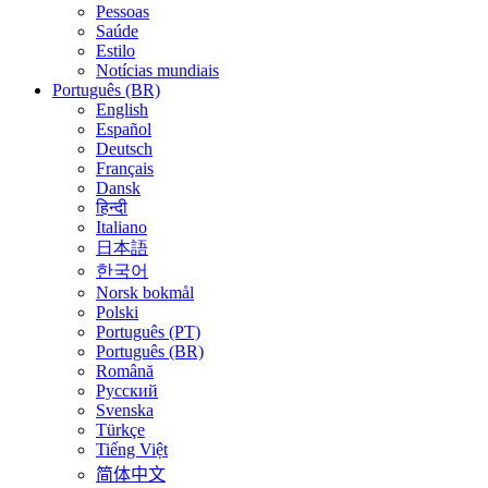
Pessoas
Saúde
Estilo
Notícias mundiais
Português (BR)
English
Español
Deutsch
Français
Dansk
हिन्दी
Italiano
日本語
한국어
Norsk bokmål
Polski
Português (PT)
Português (BR)
Română
Русский
Svenska
Türkçe
Tiếng Việt
简体中文