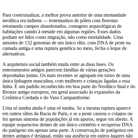
Para contextualizar, a melhor prova anterior de uma mortandade
neolítica era indireta — testemunhos de pólen com florestas
retomando campos abandonados, contagens arqueológicas de
habitações caindo à metade em algumas regiões. Esses dados
podiam ser lidos como migração, não como mortalidade. Uma
amostra de 132 genomas de um único sítio, com DNA de peste na
camada antiga e uma ruptura genética no meio, fecha o leque de
alternativas.
A arquitetura social também muda entre as duas fases. Os
enterramentos antigos parecem famílias de várias gerações
depositadas juntas. Os mais recentes se agrupam em torno de uma
única linhagem masculina, com mulheres e crianças ligadas a essa
linha. É um padrão reconhecido em boa parte do Neolítico final e do
Bronze antigo europeus, em geral associado às expansões da
Cerâmica Cordada e do Vaso Campaniforme.
Uma só tumba ainda é uma só tumba. Se a mesma ruptura aparece
em outros sítios da Bacia de Paris, e se a peste causou o colapso ou
foi apenas sintoma de populações já em apuros, segue em aberto. A
equipe sequenciou dentes de um único cemitério e recuperou DNA
do patógeno em apenas uma parte. A conservação de patógenos em
dentes antigos é desigual, então sua ausência em outros lugares não