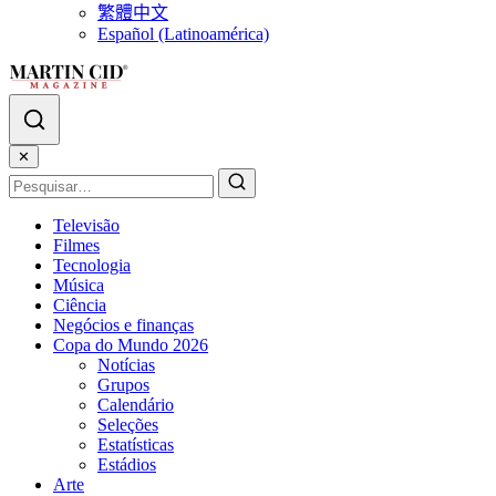
繁體中文
Español (Latinoamérica)
✕
Televisão
Filmes
Tecnologia
Música
Ciência
Negócios e finanças
Copa do Mundo 2026
Notícias
Grupos
Calendário
Seleções
Estatísticas
Estádios
Arte