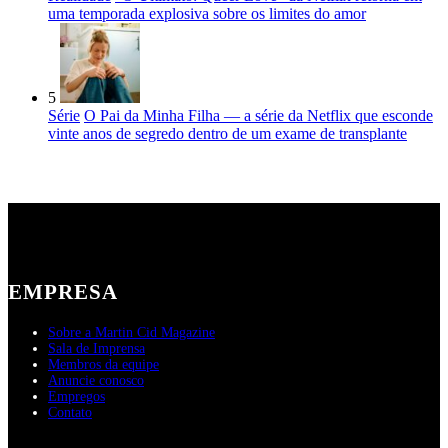
uma temporada explosiva sobre os limites do amor
5
Série
O Pai da Minha Filha — a série da Netflix que esconde
vinte anos de segredo dentro de um exame de transplante
EMPRESA
Sobre a Martin Cid Magazine
Sala de Imprensa
Membros da equipe
Anuncie conosco
Empregos
Contato