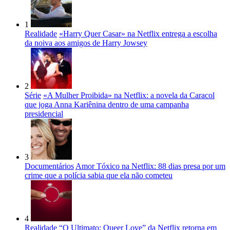
1
Realidade
«Harry Quer Casar» na Netflix entrega a escolha
da noiva aos amigos de Harry Jowsey
2
Série
«A Mulher Proibida» na Netflix: a novela da Caracol
que joga Anna Kariênina dentro de uma campanha
presidencial
3
Documentários
Amor Tóxico na Netflix: 88 dias presa por um
crime que a polícia sabia que ela não cometeu
4
Realidade
“O Ultimato: Queer Love” da Netflix retorna em