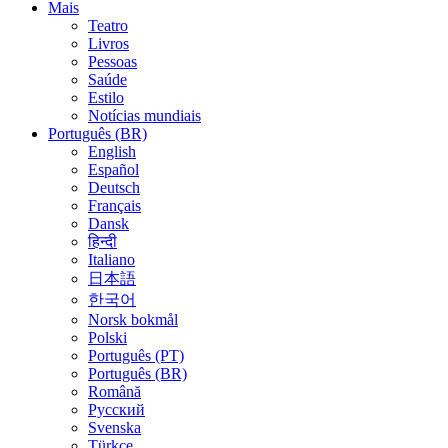
Mais
Teatro
Livros
Pessoas
Saúde
Estilo
Notícias mundiais
Português (BR)
English
Español
Deutsch
Français
Dansk
हिन्दी
Italiano
日本語
한국어
Norsk bokmål
Polski
Português (PT)
Português (BR)
Română
Русский
Svenska
Türkçe