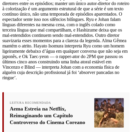
diretores entre os episódios; manter um único autor-diretor do roteiro
à colorização é um argumento estrutural de que a série é um texto
contínuo único, não uma temporada de episódios aparentados. O
espectador sente isso nos silêncios bilíngues. Ryu e Johan falam
línguas diferentes na mesma cena, com o inglês colado como
terceira língua que mal compartilham, e Hashizume deixa que os
mal-entendidos continuem sendo mal-entendidos. Outro diretor
suavizaria esses momentos para a clareza da legenda. Alma Gêmea
mantém o atrito. Hayato Isomura interpreta Ryu como um homem
ligeiramente debaixo d’água em qualquer conversa que não seja em
japonês, e Ok Taec-yeon — o rapper-ator do 2PM que passou os
últimos cinco anos construindo uma linha atoral estável em
Vincenzo e Blind — interpreta Johan com a economia física de
alguém cuja descrição profissional já foi ‘absorver pancadas no
ringue’.
LEITURA RECOMENDADA
Aema Estreia na Netflix,
Reimaginando um Capítulo
Controverso do Cinema Coreano