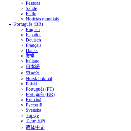
Pessoas
Saúde
Estilo
Notícias mundiais
Português (BR)
English
Español
Deutsch
Français
Dansk
हिन्दी
Italiano
日本語
한국어
Norsk bokmål
Polski
Português (PT)
Português (BR)
Română
Русский
Svenska
Türkçe
Tiếng Việt
简体中文