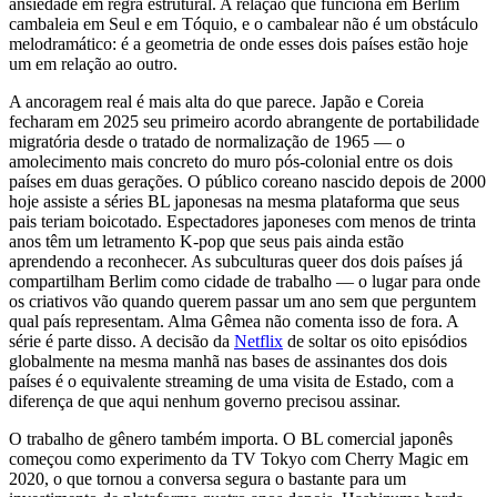
ansiedade em regra estrutural. A relação que funciona em Berlim
cambaleia em Seul e em Tóquio, e o cambalear não é um obstáculo
melodramático: é a geometria de onde esses dois países estão hoje
um em relação ao outro.
A ancoragem real é mais alta do que parece. Japão e Coreia
fecharam em 2025 seu primeiro acordo abrangente de portabilidade
migratória desde o tratado de normalização de 1965 — o
amolecimento mais concreto do muro pós-colonial entre os dois
países em duas gerações. O público coreano nascido depois de 2000
hoje assiste a séries BL japonesas na mesma plataforma que seus
pais teriam boicotado. Espectadores japoneses com menos de trinta
anos têm um letramento K-pop que seus pais ainda estão
aprendendo a reconhecer. As subculturas queer dos dois países já
compartilham Berlim como cidade de trabalho — o lugar para onde
os criativos vão quando querem passar um ano sem que perguntem
qual país representam. Alma Gêmea não comenta isso de fora. A
série é parte disso. A decisão da
Netflix
de soltar os oito episódios
globalmente na mesma manhã nas bases de assinantes dos dois
países é o equivalente streaming de uma visita de Estado, com a
diferença de que aqui nenhum governo precisou assinar.
O trabalho de gênero também importa. O BL comercial japonês
começou como experimento da TV Tokyo com Cherry Magic em
2020, o que tornou a conversa segura o bastante para um