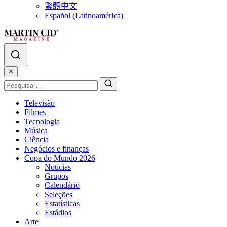
繁體中文
Español (Latinoamérica)
✕
Televisão
Filmes
Tecnologia
Música
Ciência
Negócios e finanças
Copa do Mundo 2026
Notícias
Grupos
Calendário
Seleções
Estatísticas
Estádios
Arte