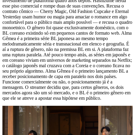
investimento de plataforma quatro anos depois. Hashizume herda
esse piso comercial e rompe duas de suas convenções. Recusa o
contrato cômico — Cherry Magic, Old Fashion Cupcake e Eternal
Yesterday usam humor ou magia para amaciar o romance em algo
confortável para o público mais amplo possível — e recusa o quadro
monoetnico. O gênero foi quase exclusivamente doméstico, com o
BL coreano existindo só em pequenos cantos de formato web. Alma
Gêmea é a primeira série BL japonesa ao mesmo tempo
melodramaticamente séria e transnacional em elenco e geografia. É
aí a ruptura de gênero, não na premissa BL em si. A plataforma faz
uma ruptura paralela. Até pouco tempo atrás, as séries em japonês e
em coreano viviam em universos de marketing separados na Netflix;
o catálogo japonês mal cruzava com a Coreia e o coreano ficava no
seu próprio algoritmo. Alma Gêmea é o primeiro lançamento BL a
receber posicionamento de capa em paralelo nos dois países.
Funcione comercialmente ou não, o posicionamento já é a
mensagem. O streamer decidiu que, para certos gêneros, os dois
mercados agora são um só mercado, e o BL é o primeiro gênero em
que ele se atreve a apostar essa hipótese em público.