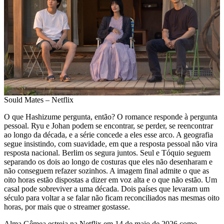
Sould Mates – Netflix
O que Hashizume pergunta, então? O romance responde à pergunta
pessoal. Ryu e Johan podem se encontrar, se perder, se reencontrar
ao longo da década, e a série concede a eles esse arco. A geografia
segue insistindo, com suavidade, em que a resposta pessoal não vira
resposta nacional. Berlim os segura juntos. Seul e Tóquio seguem
separando os dois ao longo de costuras que eles não desenharam e
não conseguem refazer sozinhos. A imagem final admite o que as
oito horas estão dispostas a dizer em voz alta e o que não estão. Um
casal pode sobreviver a uma década. Dois países que levaram um
século para voltar a se falar não ficam reconciliados nas mesmas oito
horas, por mais que o streamer gostasse.
Alma Gêmea estreia na Netflix em 14 de maio de 2026 como