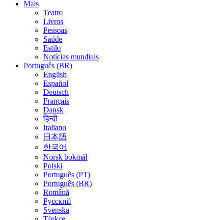
Mais
Teatro
Livros
Pessoas
Saúde
Estilo
Notícias mundiais
Português (BR)
English
Español
Deutsch
Français
Dansk
हिन्दी
Italiano
日本語
한국어
Norsk bokmål
Polski
Português (PT)
Português (BR)
Română
Русский
Svenska
Türkçe