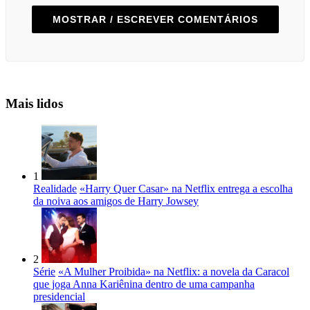
MOSTRAR / ESCREVER COMENTÁRIOS
Mais lidos
1
Realidade
«Harry Quer Casar» na Netflix entrega a escolha
da noiva aos amigos de Harry Jowsey
2
Série
«A Mulher Proibida» na Netflix: a novela da Caracol
que joga Anna Kariênina dentro de uma campanha
presidencial