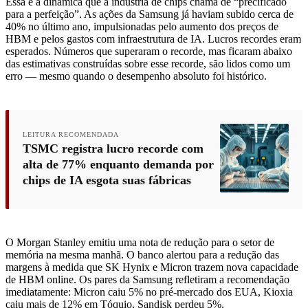
Essa é a dinâmica que a indústria de chips chama de “precificado
para a perfeição”. As ações da Samsung já haviam subido cerca de
40% no último ano, impulsionadas pelo aumento dos preços de
HBM e pelos gastos com infraestrutura de IA. Lucros recordes eram
esperados. Números que superaram o recorde, mas ficaram abaixo
das estimativas construídas sobre esse recorde, são lidos como um
erro — mesmo quando o desempenho absoluto foi histórico.
LEITURA RECOMENDADA
TSMC registra lucro recorde com
alta de 77% enquanto demanda por
chips de IA esgota suas fábricas
O Morgan Stanley emitiu uma nota de redução para o setor de
memória na mesma manhã. O banco alertou para a redução das
margens à medida que SK Hynix e Micron trazem nova capacidade
de HBM online. Os pares da Samsung refletiram a recomendação
imediatamente: Micron caiu 5% no pré-mercado dos EUA, Kioxia
caiu mais de 12% em Tóquio, Sandisk perdeu 5%.