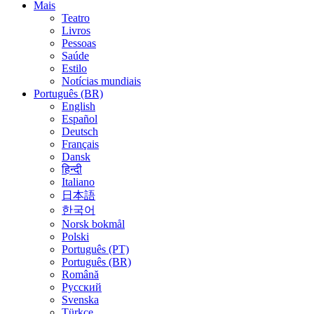
Mais
Teatro
Livros
Pessoas
Saúde
Estilo
Notícias mundiais
Português (BR)
English
Español
Deutsch
Français
Dansk
हिन्दी
Italiano
日本語
한국어
Norsk bokmål
Polski
Português (PT)
Português (BR)
Română
Русский
Svenska
Türkçe