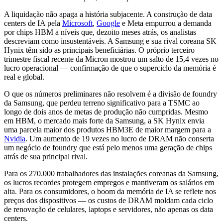
A liquidação não apaga a história subjacente. A construção de data
centers de IA pela
Microsoft
,
Google
e Meta empurrou a demanda
por chips HBM a níveis que, dezoito meses atrás, os analistas
descreviam como insustentáveis. A Samsung e sua rival coreana SK
Hynix têm sido as principais beneficiárias. O próprio terceiro
trimestre fiscal recente da Micron mostrou um salto de 15,4 vezes no
lucro operacional — confirmação de que o superciclo da memória é
real e global.
O que os números preliminares não resolvem é a divisão de foundry
da Samsung, que perdeu terreno significativo para a TSMC ao
longo de dois anos de metas de produção não cumpridas. Mesmo
em HBM, o mercado mais forte da Samsung, a SK Hynix envia
uma parcela maior dos produtos HBM3E de maior margem para a
Nvidia
. Um aumento de 19 vezes no lucro de DRAM não conserta
um negócio de foundry que está pelo menos uma geração de chips
atrás de sua principal rival.
Para os 270.000 trabalhadores das instalações coreanas da Samsung,
os lucros recordes protegem empregos e mantiveram os salários em
alta. Para os consumidores, o boom da memória de IA se reflete nos
preços dos dispositivos — os custos de DRAM moldam cada ciclo
de renovação de celulares, laptops e servidores, não apenas os data
centers.