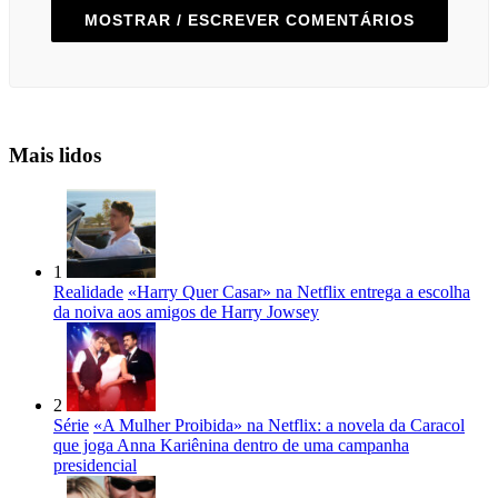
MOSTRAR / ESCREVER COMENTÁRIOS
Mais lidos
1
Realidade
«Harry Quer Casar» na Netflix entrega a escolha
da noiva aos amigos de Harry Jowsey
2
Série
«A Mulher Proibida» na Netflix: a novela da Caracol
que joga Anna Kariênina dentro de uma campanha
presidencial