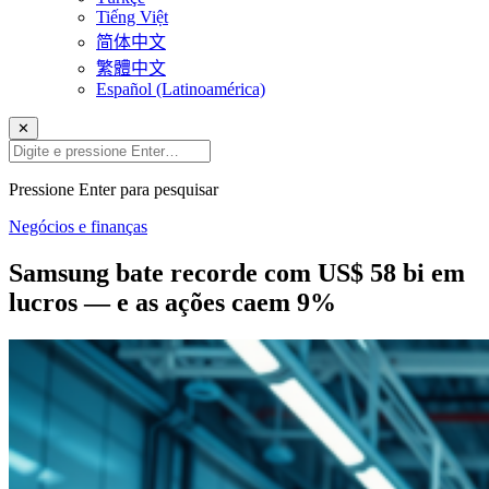
Tiếng Việt
简体中文
繁體中文
Español (Latinoamérica)
✕
Pressione Enter para pesquisar
Negócios e finanças
Samsung bate recorde com US$ 58 bi em
lucros — e as ações caem 9%