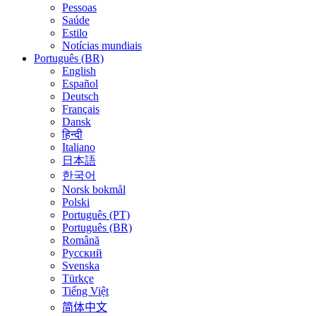
Pessoas
Saúde
Estilo
Notícias mundiais
Português (BR)
English
Español
Deutsch
Français
Dansk
हिन्दी
Italiano
日本語
한국어
Norsk bokmål
Polski
Português (PT)
Português (BR)
Română
Русский
Svenska
Türkçe
Tiếng Việt
简体中文