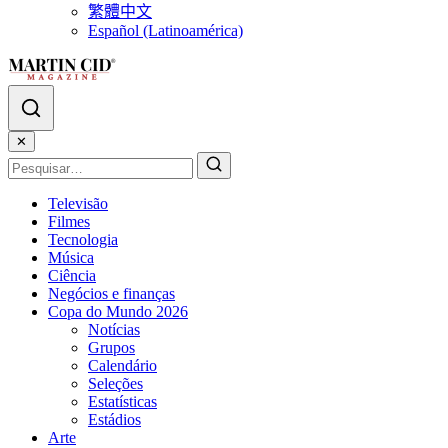
繁體中文
Español (Latinoamérica)
✕
Televisão
Filmes
Tecnologia
Música
Ciência
Negócios e finanças
Copa do Mundo 2026
Notícias
Grupos
Calendário
Seleções
Estatísticas
Estádios
Arte